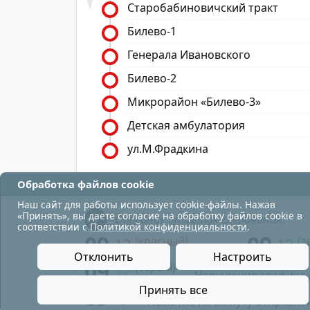
Старобабиновичский тракт
Билево-1
Генерала Ивановского
Билево-2
Микрорайон «Билево-3»
Детская амбулатория
ул.М.Фрадкина
Обработка файлов cookie
Наш сайт для работы использует cookie-файлы. Нажав
«Принять», вы даете согласие на обработку файлов cookie в
Описание отметок следования:
соответствии с
Политикой конфиденциальности
.
09
09
(красный)
(з
12
12
- в парк;
Отклонить
Настроить
09
(серый)
12
- Нарушение графика 
09
Принять все
- Нажатие на минуту отправле