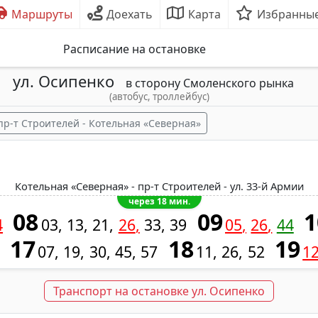
Маршруты
Доехать
Карта
Избранны
Расписание на остановке
ул. Осипенко
в сторону Смоленского рынка
(автобус, троллейбус)
пр-т Строителей - Котельная «Северная»
Котельная «Северная» - пр-т Строителей - ул. 33-й Армии
через 18 мин.
08
09
1
4
03
13
21
26
33
39
05
26
44
17
18
19
07
19
30
45
57
11
26
52
1
Транспорт на остановке ул. Осипенко