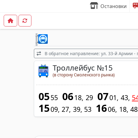
Остановки
В обратное направление: ул. 33-й Армии - 
Троллейбус №15
(в сторону Смоленского рынка)
05
06
07
55
18
29
01
43
5
15
16
09
27
39
53
06
18
48