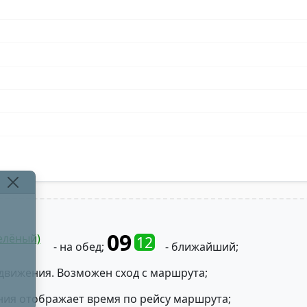
09
елёный)
12
- на обед;
- ближайший;
движения. Возможен сход с маршрута;
ния отображает время по рейсу маршрута;