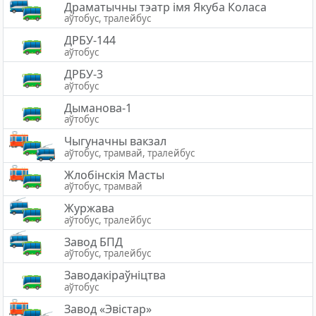
Драматычны тэатр імя Якуба Коласа
аўтобус, тралейбус
ДРБУ-144
аўтобус
ДРБУ-3
аўтобус
Дыманова-1
аўтобус
Чыгуначны вакзал
аўтобус, трамвай, тралейбус
Жлобiнскiя Масты
аўтобус, трамвай
Журжава
аўтобус, тралейбус
Завод БПД
аўтобус, тралейбус
Заводакіраўніцтва
аўтобус
Завод «Эвістар»