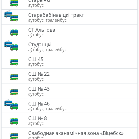
Старынкі
аўтобус
Старабабінавіцкі тракт
аўтобус, тралейбус
СТ Альгова
аўтобус
Студэнцкі
аўтобус, тралейбус
СШ 45
аўтобус
СШ № 22
аўтобус
СШ № 43
аўтобус
СШ № 46
аўтобус, тралейбус
СШ № 8
аўтобус
Свабодная эканамічная зона «Вiцебск»
аўтобус