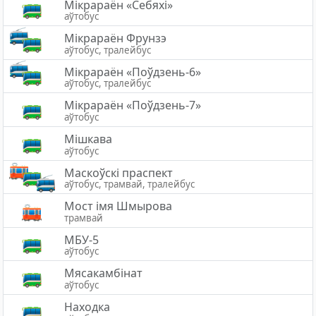
Мікрараён «Себяхі»
аўтобус
Мікрараён Фрунзэ
аўтобус, тралейбус
Мікрараён «Поўдзень-6»
аўтобус, тралейбус
Мікрараён «Поўдзень-7»
аўтобус
Мішкава
аўтобус
Маскоўскі праспект
аўтобус, трамвай, тралейбус
Мост імя Шмырова
трамвай
МБУ-5
аўтобус
Мясакамбінат
аўтобус
Находка