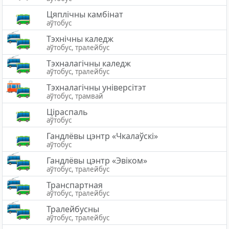
Цяплічны камбінат
аўтобус
Тэхнічны каледж
аўтобус, тралейбус
Тэхналагічны каледж
аўтобус, тралейбус
Тэхналагічны універсітэт
аўтобус, трамвай
Ціраспаль
аўтобус
Гандлёвы цэнтр «Чкалаўскі»
аўтобус
Гандлёвы цэнтр «Эвiком»
аўтобус, тралейбус
Транспартная
аўтобус, тралейбус
Тралейбусны
аўтобус, тралейбус