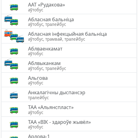
ААТ «Рудакова»
аўтобус
Абласная бальніца
аўтобус, тралейбус
Абласная інфекцыйная бальніца
аўтобус, трамвай, тралейбус
Аблваенкамат
аўтобус
Аблвыканкам
аўтобус, тралейбус
Альгова
аўтобус
Анкалагічны дыспансэр
тралейбус
ТАА «Альянспласт»
аўтобус
ТАА «ВІК - здароўе жывёл»
аўтобус
Арлова-1