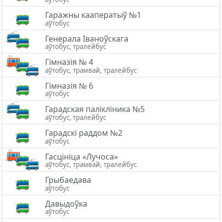
Гаражны кааператыў №1
аўтобус
Генерала Іваноўскага
аўтобус, тралейбус
Гімназія № 4
аўтобус, трамвай, тралейбус
Гімназія № 6
аўтобус
Гарадская палiклiника №5
аўтобус, тралейбус
Гарадскі раддом №2
аўтобус
Гасцініца «Лучоса»
аўтобус, трамвай, тралейбус
Грыбаедава
аўтобус
Давыдоўка
аўтобус