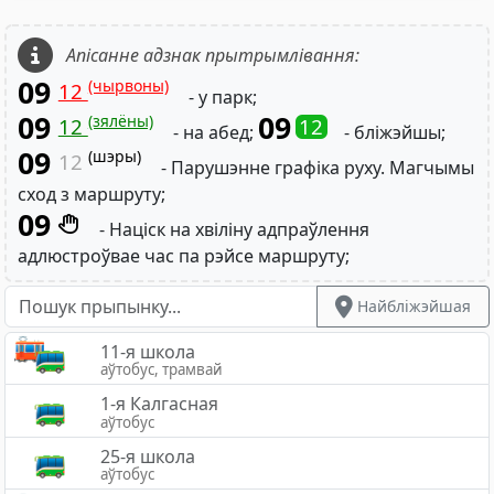
Апісанне адзнак прытрымлівання:
09
(чырвоны)
12
- у парк;
09
09
(зялёны)
12
12
- на абед;
- бліжэйшы;
09
(шэры)
12
- Парушэнне графіка руху. Магчымы
сход з маршруту;
09
- Націск на хвіліну адпраўлення
адлюстроўвае час па рэйсе маршруту;
Найбліжэйшая
11-я школа
аўтобус, трамвай
1-я Калгасная
аўтобус
25-я школа
аўтобус