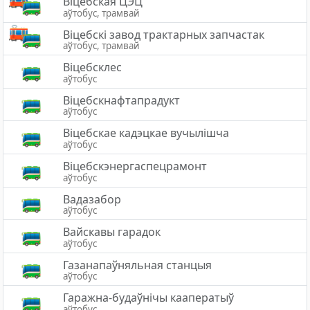
Віцебская ЦЭЦ
аўтобус, трамвай
Віцебскі завод трактарных запчастак
аўтобус, трамвай
Віцебсклес
аўтобус
Віцебскнафтапрадукт
аўтобус
Віцебскае кадэцкае вучылішча
аўтобус
Віцебскэнергаспецрамонт
аўтобус
Вадазабор
аўтобус
Вайскавы гарадок
аўтобус
Газанапаўняльная станцыя
аўтобус
Гаражна-будаўнічы кааператыў
аўтобус