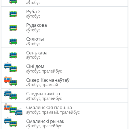
аўтобус
Руба 2
аўтобус
Рудакова
аўтобус
Сялюты
аўтобус
Сенькава
аўтобус
Сіні дом
аўтобус, тралейбус
Сквер Касманаўтаў
аўтобус, трамвай
Следчы камітэт
аўтобус, тралейбус
Смаленская плошча
аўтобус, трамвай, тралейбус
Смаленскі рынак
аўтобус, тралейбус