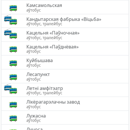
Камсамольская
аўтобус
Кандытарская фабрыка «Віцьба»
аўтобус, тралейбус
Кацельня «Паўночная»
аўтобус, тралейбус
Кацельня «Паўднёвая»
аўтобус
Куйбышава
аўтобус
Лесапункт
аўтобус
Летні амфітэатр
аўтобус, тралейбус
Лікёрагарэлачны завод
аўтобус
Лужасна
аўтобус
Лучоса