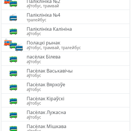
Паліклініка №2
аўтобус, трамвай
Паліклініка №4
тралейбус
Паліклініка Калініна
аўтобус
Полацкі рынак
аўтобус, трамвай, тралейбус
пасёлак Білева
аўтобус
Пасёлак Васькавічы
аўтобус
Пасёлак Вярхоўе
аўтобус
Пасёлак Кіраўскі
аўтобус
Пaсёлaк Лужасна
аўтобус
Пасёлак Мішкава