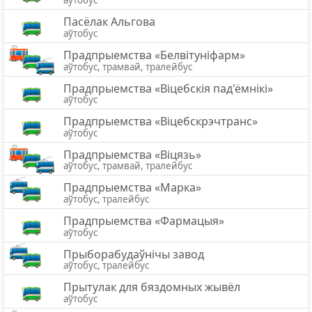
аўтобус
Пасёлак Альгова
аўтобус
Прадпрыемства «Белвітуніфарм»
аўтобус, трамвай, тралейбус
Прадпрыемства «Вiцебскiя пад'ёмнiкi»
аўтобус
Прадпрыемства «Віцебскрэчтранс»
аўтобус
Прадпрыемства «Віцязь»
аўтобус, трамвай, тралейбус
Прадпрыемства «Марка»
аўтобус, тралейбус
Прадпрыемства «Фармацыя»
аўтобус
Прыборабудаўнічы завод
аўтобус, тралейбус
Прытулак для бяздомных жывёл
аўтобус