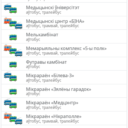
Медыцынскі ўніверсітэт
аўтобус, тралейбус
Медыцынскi цэнтр «БIНА»
аўтобус, трамвай, тралейбус
Мелькамбінат
аўтобус
Мемарыяльны комплекс «5-ы полк»
аўтобус, трамвай, тралейбус
Футравы камбінат
аўтобус
Мікрараён «Білева-3»
аўтобус, тралейбус
Мікрараён «Зялёны гарадок»
аўтобус
Мікрараён «Медцэнтр»
аўтобус, тралейбус
Мiкрараён «Нікраполле»
аўтобус, трамвай, тралейбус