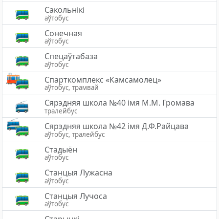
Сакольнікі
аўтобус
Сонечная
аўтобус
Спецаўтабаза
аўтобус
Спарткомплекс «Камсамолец»
аўтобус, трамвай
Сярэдняя школа №40 імя М.М. Громава
тралейбус
Сярэдняя школа №42 імя Д.Ф.Райцава
аўтобус, тралейбус
Стадыён
аўтобус
Станцыя Лужасна
аўтобус
Станцыя Лучоса
аўтобус