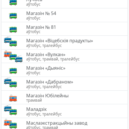
аўтобус
Магазін № 54
аўтобус
Магазін № 81
аўтобус
Магазiн «Вiцебскiя прадукты»
аўтобус, тралейбус
Магазін «Вулкан»
аўтобус, трамвай, тралейбус
Магазін «Дыяніс»
аўтобус
Магазін «Дабраном»
аўтобус, тралейбус
Магазін Юбілейны
трамвай
Маладзік
аўтобус, тралейбус
Маслаэкстракцыйны завод
аўтобус, трамвай