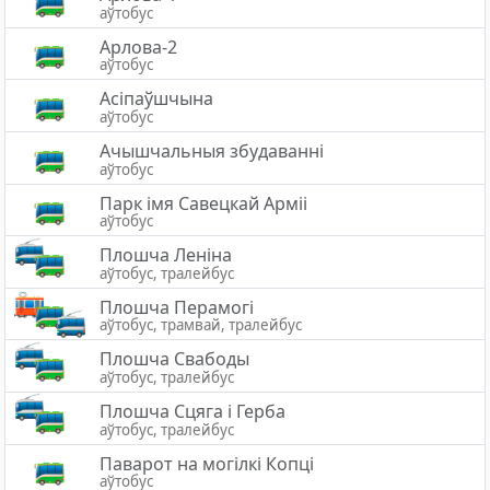
аўтобус
Арлова-2
аўтобус
Асіпаўшчына
аўтобус
Ачышчальныя збудаванні
аўтобус
Парк імя Савецкай Арміі
аўтобус
Плошча Леніна
аўтобус, тралейбус
Плошча Перамогі
аўтобус, трамвай, тралейбус
Плошча Свабоды
аўтобус, тралейбус
Плошча Сцяга i Герба
аўтобус, тралейбус
Паварот на могілкі Копці
аўтобус