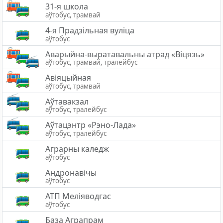
31-я школа
аўтобус, трамвай
4-я Прадзільная вуліца
аўтобус
Аварыйна-выратавальны атрад «Вiцязь»
аўтобус, трамвай, тралейбус
Авіяцыйная
аўтобус, трамвай
Аўтавакзал
аўтобус, тралейбус
Аўтацэнтр «Рэно-Лада»
аўтобус, тралейбус
Аграрны каледж
аўтобус
Андронавічы
аўтобус
АТП Меліяводгас
аўтобус
База Аграпрам