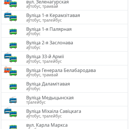
вул. Зеленагурская
аўтобус, трамвай
Вуліца 1-я Керамзітавая
аўтобус, тралейбус
Вуліца 1-я Палярная
аўтобус
Вулiца 2-я Заслонава
аўтобус
Вуліца 33-й Арміі
аўтобус, тралейбус
Вуліца Генерала Белабародава
аўтобус, трамвай
Вуліца Даламітавая
аўтобус
Вуліца Медыцынская
тралейбус
Вуліца Міхаіла Савіцкага
аўтобус, тралейбус
вул. Карла Маркса