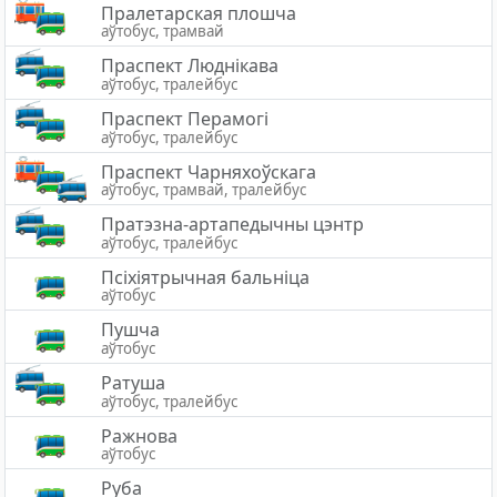
Пралетарская плошча
аўтобус, трамвай
Праспект Люднікава
аўтобус, тралейбус
Праспект Перамогі
аўтобус, тралейбус
Праспект Чарняхоўскага
аўтобус, трамвай, тралейбус
Пратэзна-артапедычны цэнтр
аўтобус, тралейбус
Псіхіятрычная бальніца
аўтобус
Пушча
аўтобус
Ратуша
аўтобус, тралейбус
Ражнова
аўтобус
Руба