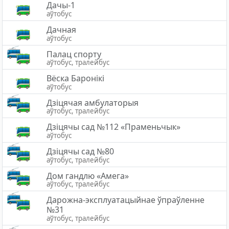
Дачы-1
аўтобус
Дачная
аўтобус
Палац спорту
аўтобус, тралейбус
Вёска Баронiкi
аўтобус
Дзіцячая амбулаторыя
аўтобус, тралейбус
Дзіцячы сад №112 «Праменьчык»
аўтобус
Дзiцячы сад №80
аўтобус, тралейбус
Дом гандлю «Амега»
аўтобус, тралейбус
Дарожна-эксплуатацыйнае ўпраўленне
№31
аўтобус, тралейбус