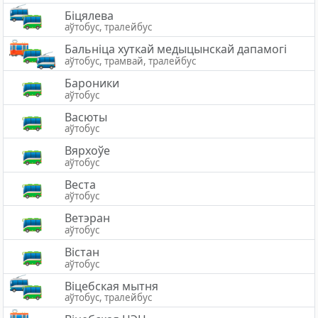
Біцялева
аўтобус, тралейбус
Бальніца хуткай медыцынскай дапамогі
аўтобус, трамвай, тралейбус
Бароники
аўтобус
Васюты
аўтобус
Вярхоўе
аўтобус
Веста
аўтобус
Ветэран
аўтобус
Вістан
аўтобус
Вiцебская мытня
аўтобус, тралейбус