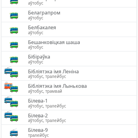
аўтобус
Белаграпром
аўтобус
Белбакалея
аўтобус
Бешанковіцкая шаша
аўтобус
Бібіраўка
аўтобус
Бібліятэка імя Леніна
аўтобус, тралейбус
Бібліятэка імя Лынькова
аўтобус, трамвай
Білева-1
аўтобус, тралейбус
Білева-2
аўтобус, тралейбус
Білева-9
тралейбус