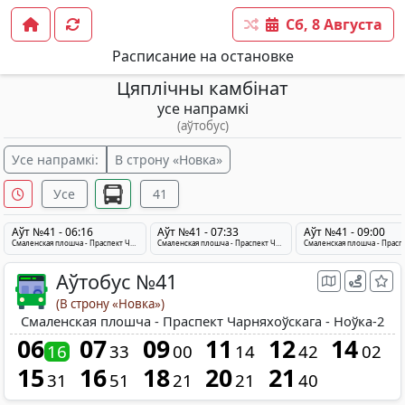
Сб, 8 Августа
Расписание на остановке
Цяплічны камбінат
усе напрамкі
(аўтобус)
Усе напрамкі:
В строну «Новка»
Усе
41
Аўт №41 - 06:16
Аўт №41 - 07:33
Аўт №41 - 09:00
Смаленская плошча - Праспект Чарняхоўскага - Ноўка-2
Смаленская плошча - Праспект Чарняхоўскага - Ноўка-2
Аўтобус №41
(В строну «Новка»)
Смаленская плошча - Праспект Чарняхоўскага - Ноўка-2
06
07
09
11
12
14
16
33
00
14
42
02
15
16
18
20
21
31
51
21
21
40