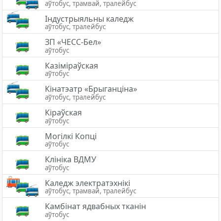
аўтобус, трамвай, тралейбус
Індустрыяльны каледж
аўтобус, тралейбус
ЗП «ЧЕСС-Бел»
аўтобус
Казіміраўская
аўтобус
Кінатэатр «Брыганціна»
аўтобус, тралейбус
Кіраўская
аўтобус
Могілкі Копці
аўтобус
Клініка ВДМУ
аўтобус
Каледж электратэхнiкi
аўтобус, трамвай, тралейбус
Камбінат ядвабных тканін
аўтобус