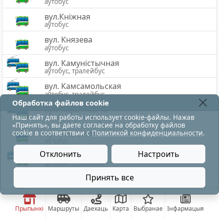
аўтобус
вул.Кніжная
аўтобус
вул. Князева
аўтобус
вул. Камуністычная
аўтобус, тралейбус
вул. Камсамольская
аўтобус, тралейбус
Обработка файлов cookie
вул. Караткевіча
Наш сайт для работы использует cookie-файлы. Нажав
аўтобус, тралейбус
«Принять», вы даете согласие на обработку файлов
вул. Лагерная
cookie в соответствии с
Политикой конфиденциальности
.
аўтобус
Отклонить
Настроить
вул. Лазо
аўтобус, тралейбус
Принять все
вул. Лявонава
движение по троллейбусу восстановлено.
аўтобус
вул. Ліозненская
Прыпынкі
Маршруты
Даехаць
Карта
Выбранае
Інфармацыя
аўтобус