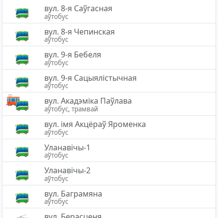
вул. 8-я Саўгасная
аўтобус
вул. 8-я Чепинская
аўтобус
вул. 9-я Бебеля
аўтобус
вул. 9-я Сацыялістычная
аўтобус
вул. Акадэміка Паўлава
аўтобус, трамвай
вул. імя Акцёраў Яроменка
аўтобус
Уланавічы-1
аўтобус
Уланавічы-2
аўтобус
вул. Баграмяна
аўтобус
вул. Берасценя