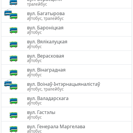
тралейбус
вул. Багатырова
аўтобус, тралейбус
вул. Бароніцкая
аўтобус
вул. Вялікалуцкая
аўтобус
вул. Верасковая
аўтобус
вул. Вінаградная
аўтобус
вул. Воінаў-Інтэрнацыяналістаў
аўтобус, тралейбус
вул. Валадарскага
аўтобус
вул. Гастэлы
аўтобус
вул. Генерала Маргелава
аўтобус