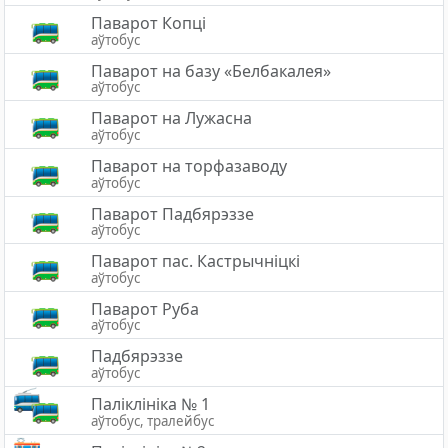
Паварот Копці
аўтобус
Паварот на базу «Белбакалея»
аўтобус
Паварот на Лужасна
аўтобус
Паварот на торфазаводу
аўтобус
Паварот Падбярэззе
аўтобус
Паварот пас. Кастрычніцкі
аўтобус
Паварот Руба
аўтобус
Падбярэззе
аўтобус
Паліклініка № 1
аўтобус, тралейбус