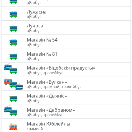
аўтобус
Лужасна
аўтобус
Лучоса
аўтобус
Магазін № 54
аўтобус
Магазін № 81
аўтобус
Магазiн «Вiцебскiя прадукты»
аўтобус, тралейбус
Магазін «Вулкан»
аўтобус, трамвай, тралейбус
Магазін «Дыяніс»
аўтобус
Магазін «Дабраном»
аўтобус, тралейбус
Магазін Юбілейны
трамвай