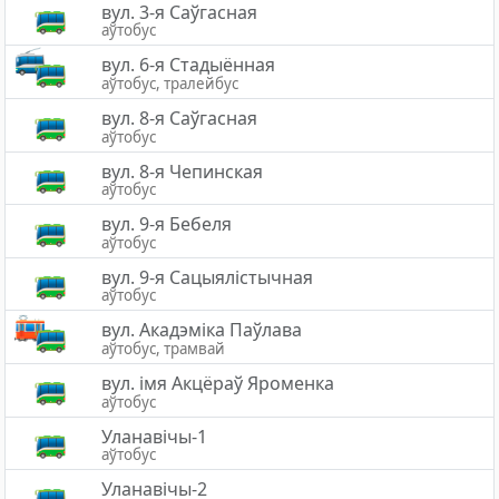
вул. 3-я Саўгасная
аўтобус
вул. 6-я Стадыённая
аўтобус, тралейбус
вул. 8-я Саўгасная
аўтобус
вул. 8-я Чепинская
аўтобус
вул. 9-я Бебеля
аўтобус
вул. 9-я Сацыялістычная
аўтобус
вул. Акадэміка Паўлава
аўтобус, трамвай
вул. імя Акцёраў Яроменка
аўтобус
Уланавічы-1
аўтобус
Уланавічы-2