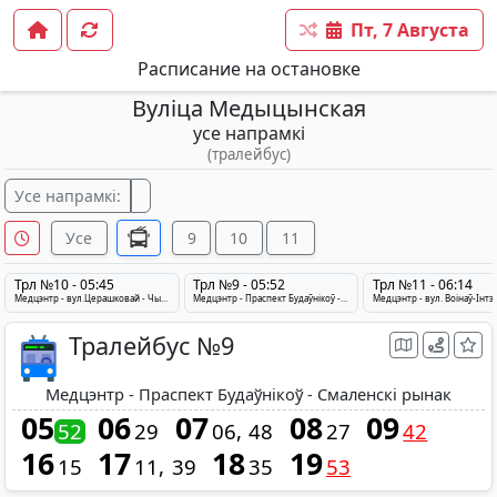
Пт, 7 Августа
Расписание на остановке
Вуліца Медыцынская
усе напрамкі
(тралейбус)
Усе напрамкі:
Усе
9
10
11
Трл №10 - 05:45
Трл №9 - 05:52
Трл №11 - 06:14
Медцэнтр - вул.Церашковай - Чыгуначны вакзал
Медцэнтр - Праспект Будаўнікоў - Смаленскі рынак
Тралейбус №9
Медцэнтр - Праспект Будаўнікоў - Смаленскі рынак
05
06
07
08
09
52
29
06
48
27
42
16
17
18
19
15
11
39
35
53