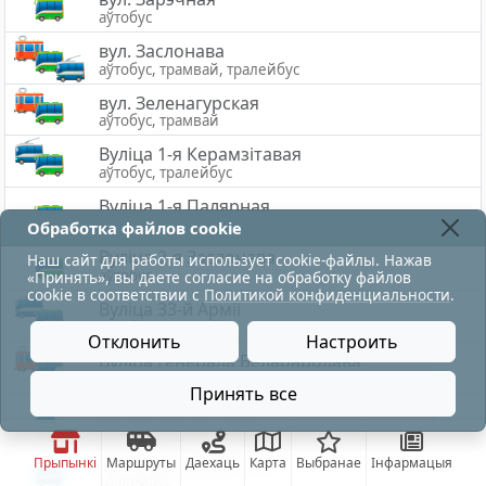
аўтобус
вул. Заслонава
аўтобус, трамвай, тралейбус
вул. Зеленагурская
аўтобус, трамвай
Вуліца 1-я Керамзітавая
аўтобус, тралейбус
Вуліца 1-я Палярная
аўтобус
Обработка файлов cookie
Вулiца 2-я Заслонава
Наш сайт для работы использует cookie-файлы. Нажав
аўтобус
«Принять», вы даете согласие на обработку файлов
cookie в соответствии с
Политикой конфиденциальности
.
Вуліца 33-й Арміі
аўтобус, тралейбус
Отклонить
Настроить
Вуліца Генерала Белабародава
аўтобус, трамвай
движение троллейбусов по ул.Воинов-Интернацион
Принять все
Вуліца Даламітавая
аўтобус
Вуліца Медыцынская
Прыпынкі
Маршруты
Даехаць
Карта
Выбранае
Інфармацыя
тралейбус