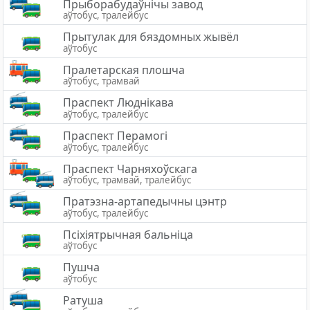
Прыборабудаўнічы завод
аўтобус, тралейбус
Прытулак для бяздомных жывёл
аўтобус
Пралетарская плошча
аўтобус, трамвай
Праспект Люднікава
аўтобус, тралейбус
Праспект Перамогі
аўтобус, тралейбус
Праспект Чарняхоўскага
аўтобус, трамвай, тралейбус
Пратэзна-артапедычны цэнтр
аўтобус, тралейбус
Псіхіятрычная бальніца
аўтобус
Пушча
аўтобус
Ратуша