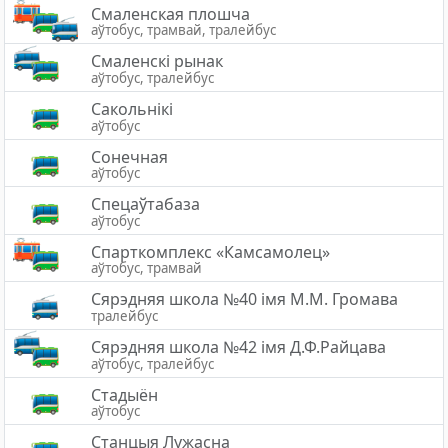
Смаленская плошча
аўтобус, трамвай, тралейбус
Смаленскі рынак
аўтобус, тралейбус
Сакольнікі
аўтобус
Сонечная
аўтобус
Спецаўтабаза
аўтобус
Спарткомплекс «Камсамолец»
аўтобус, трамвай
Сярэдняя школа №40 імя М.М. Громава
тралейбус
Сярэдняя школа №42 імя Д.Ф.Райцава
аўтобус, тралейбус
Стадыён
аўтобус
Станцыя Лужасна