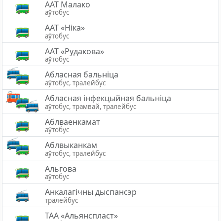
ААТ Малако
аўтобус
ААТ «Ніка»
аўтобус
ААТ «Рудакова»
аўтобус
Абласная бальніца
аўтобус, тралейбус
Абласная інфекцыйная бальніца
аўтобус, трамвай, тралейбус
Аблваенкамат
аўтобус
Аблвыканкам
аўтобус, тралейбус
Альгова
аўтобус
Анкалагічны дыспансэр
тралейбус
ТАА «Альянспласт»