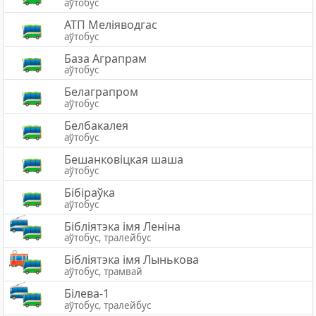
аўтобус
АТП Меліяводгас
аўтобус
База Аграпрам
аўтобус
Белаграпром
аўтобус
Белбакалея
аўтобус
Бешанковіцкая шаша
аўтобус
Бібіраўка
аўтобус
Бібліятэка імя Леніна
аўтобус, тралейбус
Бібліятэка імя Лынькова
аўтобус, трамвай
Білева-1
аўтобус, тралейбус