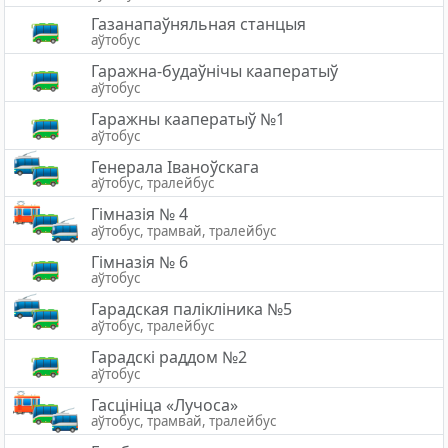
Газанапаўняльная станцыя
аўтобус
Гаражна-будаўнічы кааператыў
аўтобус
Гаражны кааператыў №1
аўтобус
Генерала Іваноўскага
аўтобус, тралейбус
Гімназія № 4
аўтобус, трамвай, тралейбус
Гімназія № 6
аўтобус
Гарадская палiклiника №5
аўтобус, тралейбус
Гарадскі раддом №2
аўтобус
Гасцініца «Лучоса»
аўтобус, трамвай, тралейбус