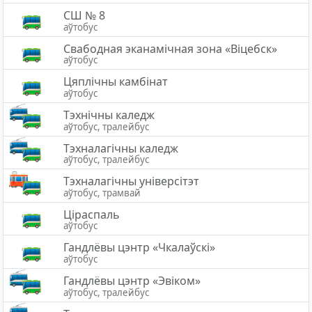
СШ № 8
аўтобус
Свабодная эканамічная зона «Вiцебск»
аўтобус
Цяплічны камбінат
аўтобус
Тэхнічны каледж
аўтобус, тралейбус
Тэхналагічны каледж
аўтобус, тралейбус
Тэхналагічны універсітэт
аўтобус, трамвай
Ціраспаль
аўтобус
Гандлёвы цэнтр «Чкалаўскі»
аўтобус
Гандлёвы цэнтр «Эвiком»
аўтобус, тралейбус