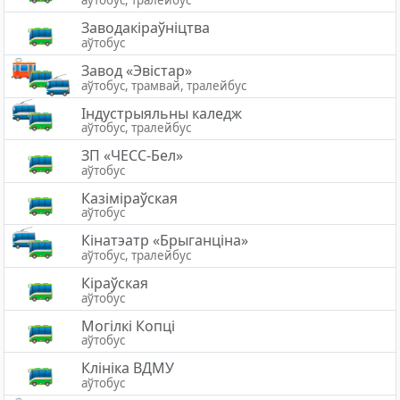
аўтобус, тралейбус
Заводакіраўніцтва
аўтобус
Завод «Эвістар»
аўтобус, трамвай, тралейбус
Індустрыяльны каледж
аўтобус, тралейбус
ЗП «ЧЕСС-Бел»
аўтобус
Казіміраўская
аўтобус
Кінатэатр «Брыганціна»
аўтобус, тралейбус
Кіраўская
аўтобус
Могілкі Копці
аўтобус
Клініка ВДМУ
аўтобус