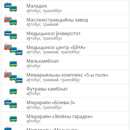
Маладзік
аўтобус, тралейбус
Маслаэкстракцыйны завод
аўтобус, трамвай
Медыцынскі ўніверсітэт
аўтобус, тралейбус
Медыцынскi цэнтр «БIНА»
аўтобус, трамвай, тралейбус
Мелькамбінат
аўтобус
Мемарыяльны комплекс «5-ы полк»
аўтобус, трамвай, тралейбус
Футравы камбінат
аўтобус
Мікрараён «Білева-3»
аўтобус, тралейбус
Мікрараён «Зялёны гарадок»
аўтобус