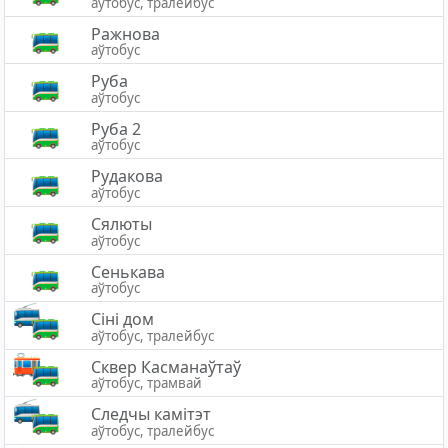
аўтобус, тралейбус
Ражнова
аўтобус
Руба
аўтобус
Руба 2
аўтобус
Рудакова
аўтобус
Сялюты
аўтобус
Сенькава
аўтобус
Сіні дом
аўтобус, тралейбус
Сквер Касманаўтаў
аўтобус, трамвай
Следчы камітэт
аўтобус, тралейбус