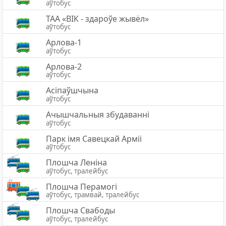
аўтобус
ТАА «ВІК - здароўе жывёл»
аўтобус
Арлова-1
аўтобус
Арлова-2
аўтобус
Асіпаўшчына
аўтобус
Ачышчальныя збудаванні
аўтобус
Парк імя Савецкай Арміі
аўтобус
Плошча Леніна
аўтобус, тралейбус
Плошча Перамогі
аўтобус, трамвай, тралейбус
Плошча Свабоды
аўтобус, тралейбус