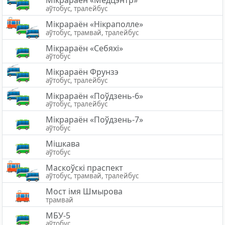
Мікрараён «Медцэнтр»
аўтобус, тралейбус
Мiкрараён «Нікраполле»
аўтобус, трамвай, тралейбус
Мікрараён «Себяхі»
аўтобус
Мікрараён Фрунзэ
аўтобус, тралейбус
Мікрараён «Поўдзень-6»
аўтобус, тралейбус
Мікрараён «Поўдзень-7»
аўтобус
Мішкава
аўтобус
Маскоўскі праспект
аўтобус, трамвай, тралейбус
Мост імя Шмырова
трамвай
МБУ-5
аўтобус