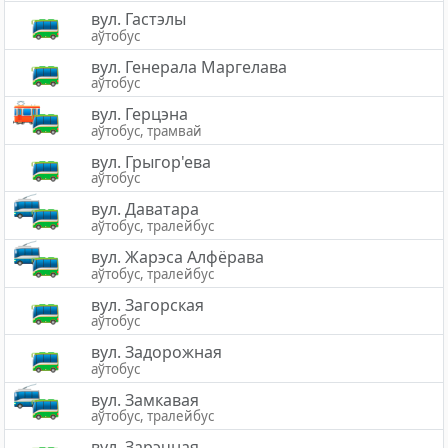
вул. Гастэлы
аўтобус
вул. Генерала Маргелава
аўтобус
вул. Герцэна
аўтобус, трамвай
вул. Грыгор'ева
аўтобус
вул. Даватара
аўтобус, тралейбус
вул. Жарэса Алфёрава
аўтобус, тралейбус
вул. Загорская
аўтобус
вул. Задорожная
аўтобус
вул. Замкавая
аўтобус, тралейбус
вул. Зарэчная