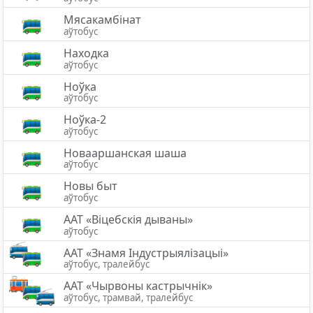
Мясакамбінат
аўтобус
Находка
аўтобус
Ноўка
аўтобус
Ноўка-2
аўтобус
Новааршанская шаша
аўтобус
Новы быт
аўтобус
ААТ «Віцебскія дываны»
аўтобус
ААТ «Знамя Індустрыялізацыі»
аўтобус, тралейбус
ААТ «Чырвоны кастрычнік»
аўтобус, трамвай, тралейбус