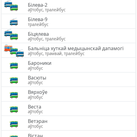
Білева-2
аўтобус, тралейбус
Білева-9
тралейбус
Біцялева
аўтобус, тралейбус
Бальніца хуткай медыцынскай дапамогі
аўтобус, трамвай, тралейбус
Бароники
аўтобус
Васюты
аўтобус
Вярхоўе
аўтобус
Веста
аўтобус
Ветэран
аўтобус
Вістан