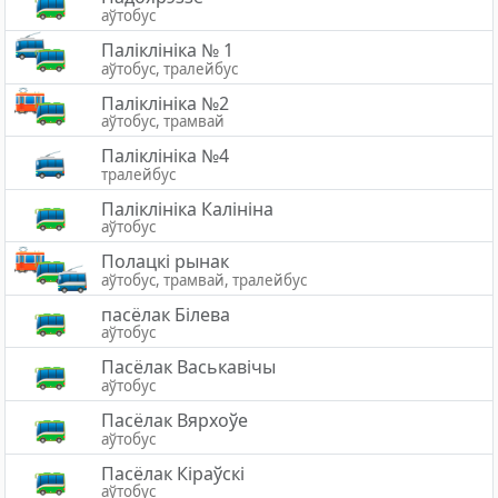
аўтобус
Паліклініка № 1
аўтобус, тралейбус
Паліклініка №2
аўтобус, трамвай
Паліклініка №4
тралейбус
Паліклініка Калініна
аўтобус
Полацкі рынак
аўтобус, трамвай, тралейбус
пасёлак Білева
аўтобус
Пасёлак Васькавічы
аўтобус
Пасёлак Вярхоўе
аўтобус
Пасёлак Кіраўскі
аўтобус