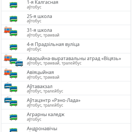
1-я Калгасная
аўтобус
25-я школа
аўтобус
31-я школа
аўтобус, трамвай
4-я Прадзільная вуліца
аўтобус
Аварыйна-выратавальны атрад «Вiцязь»
аўтобус, трамвай, тралейбус
Авіяцыйная
аўтобус, трамвай
Аўтавакзал
аўтобус, тралейбус
Аўтацэнтр «Рэно-Лада»
аўтобус, тралейбус
Аграрны каледж
аўтобус
Андронавічы