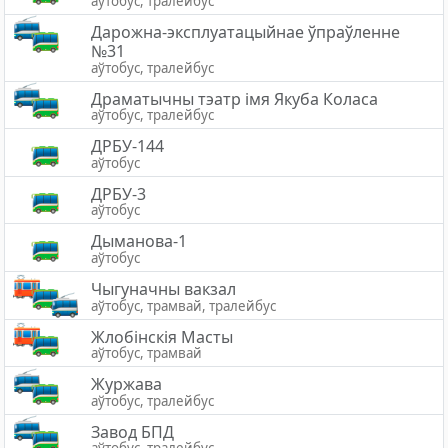
аўтобус, тралейбус
Дарожна-эксплуатацыйнае ўпраўленне
№31
аўтобус, тралейбус
Драматычны тэатр імя Якуба Коласа
аўтобус, тралейбус
ДРБУ-144
аўтобус
ДРБУ-3
аўтобус
Дыманова-1
аўтобус
Чыгуначны вакзал
аўтобус, трамвай, тралейбус
Жлобiнскiя Масты
аўтобус, трамвай
Журжава
аўтобус, тралейбус
Завод БПД