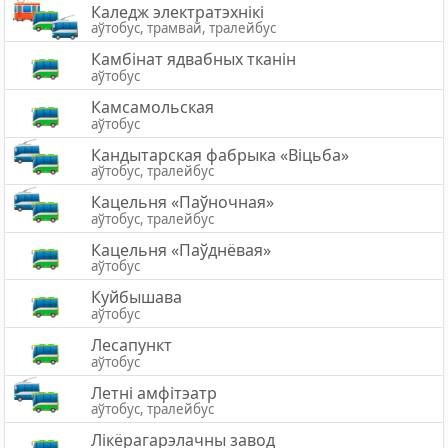
Каледж электратэхнiкi
аўтобус, трамвай, тралейбус
Камбінат ядвабных тканін
аўтобус
Камсамольская
аўтобус
Кандытарская фабрыка «Віцьба»
аўтобус, тралейбус
Кацельня «Паўночная»
аўтобус, тралейбус
Кацельня «Паўднёвая»
аўтобус
Куйбышава
аўтобус
Лесапункт
аўтобус
Летні амфітэатр
аўтобус, тралейбус
Лікёрагарэлачны завод