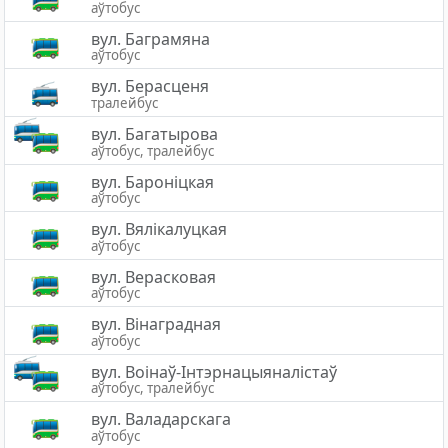
аўтобус
вул. Баграмяна
аўтобус
вул. Берасценя
тралейбус
вул. Багатырова
аўтобус, тралейбус
вул. Бароніцкая
аўтобус
вул. Вялікалуцкая
аўтобус
вул. Верасковая
аўтобус
вул. Вінаградная
аўтобус
вул. Воінаў-Інтэрнацыяналістаў
аўтобус, тралейбус
вул. Валадарскага
аўтобус