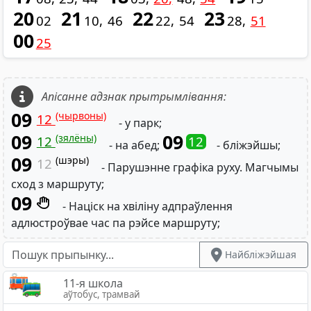
20
21
22
23
02
10
46
22
54
28
51
00
25
Апісанне адзнак прытрымлівання:
09
(чырвоны)
12
- у парк;
09
09
(зялёны)
12
12
- на абед;
- бліжэйшы;
09
(шэры)
12
- Парушэнне графіка руху. Магчымы
сход з маршруту;
09
- Націск на хвіліну адпраўлення
адлюстроўвае час па рэйсе маршруту;
Найбліжэйшая
11-я школа
аўтобус, трамвай