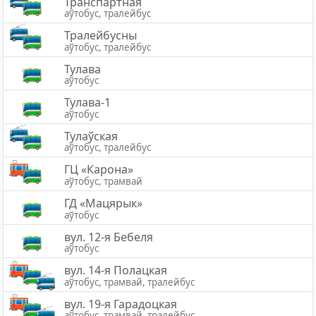
Транспартная
аўтобус, тралейбус
Тралейбусны
аўтобус, тралейбус
Тулава
аўтобус
Тулава-1
аўтобус
Тулаўская
аўтобус, тралейбус
ГЦ «Карона»
аўтобус, трамвай
ГД «Мацярык»
аўтобус
вул. 12-я Бебеля
аўтобус
вул. 14-я Полацкая
аўтобус, трамвай, тралейбус
вул. 19-я Гарадоцкая
аўтобус, трамвай, тралейбус