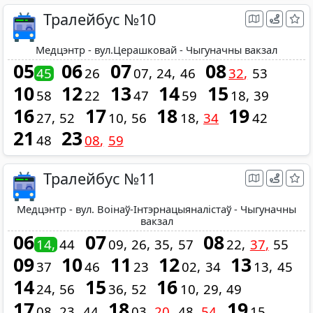
Тралейбус №10
Медцэнтр - вул.Церашковай - Чыгуначны вакзал
05
06
07
08
45
26
07
24
46
32
53
10
12
13
14
15
58
22
47
59
18
39
16
17
18
19
27
52
10
56
18
34
42
21
23
48
08
59
Тралейбус №11
Медцэнтр - вул. Воінаў-Інтэрнацыяналістаў - Чыгуначны
вакзал
06
07
08
14
44
09
26
35
57
22
37
55
09
10
11
12
13
37
46
23
02
34
13
45
14
15
16
24
56
36
52
10
29
49
17
18
19
08
23
44
03
20
48
54
15