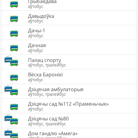
Грыбаедава
аўтобус
Давыдоўка
аўтобус
Дачы-1
аўтобус
Дачная
аўтобус
Палац спорту
аўтобус, тралейбус
Вёска Баронiкi
аўтобус
Дзіцячая амбулаторыя
аўтобус, тралейбус
Дзіцячы сад №112 «Праменьчык»
аўтобус
Дзiцячы сад №80
аўтобус, тралейбус
Дом гандлю «Амега»