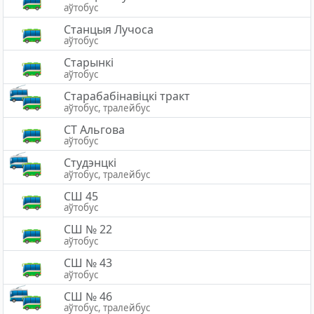
аўтобус
Станцыя Лучоса
аўтобус
Старынкі
аўтобус
Старабабінавіцкі тракт
аўтобус, тралейбус
СТ Альгова
аўтобус
Студэнцкі
аўтобус, тралейбус
СШ 45
аўтобус
СШ № 22
аўтобус
СШ № 43
аўтобус
СШ № 46
аўтобус, тралейбус