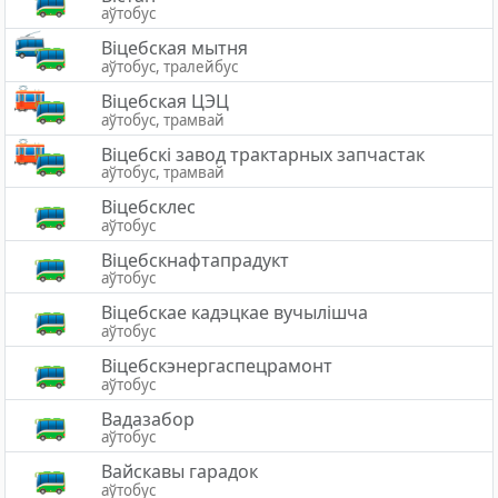
аўтобус
Вiцебская мытня
аўтобус, тралейбус
Віцебская ЦЭЦ
аўтобус, трамвай
Віцебскі завод трактарных запчастак
аўтобус, трамвай
Віцебсклес
аўтобус
Віцебскнафтапрадукт
аўтобус
Віцебскае кадэцкае вучылішча
аўтобус
Віцебскэнергаспецрамонт
аўтобус
Вадазабор
аўтобус
Вайскавы гарадок
аўтобус