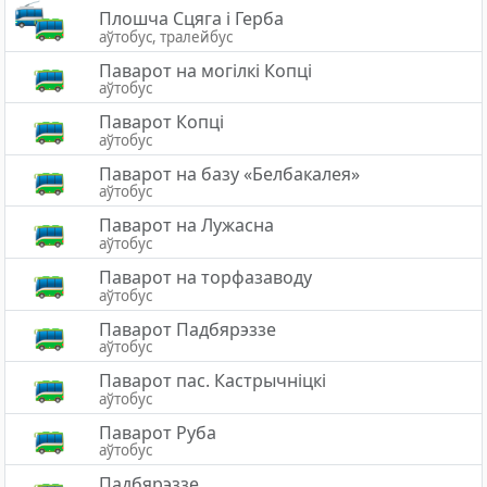
Плошча Сцяга i Герба
аўтобус, тралейбус
Паварот на могілкі Копці
аўтобус
Паварот Копці
аўтобус
Паварот на базу «Белбакалея»
аўтобус
Паварот на Лужасна
аўтобус
Паварот на торфазаводу
аўтобус
Паварот Падбярэззе
аўтобус
Паварот пас. Кастрычніцкі
аўтобус
Паварот Руба
аўтобус
Падбярэззе