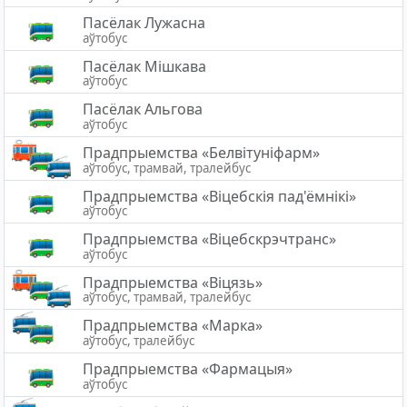
Пaсёлaк Лужасна
аўтобус
Пасёлак Мішкава
аўтобус
Пасёлак Альгова
аўтобус
Прадпрыемства «Белвітуніфарм»
аўтобус, трамвай, тралейбус
Прадпрыемства «Вiцебскiя пад'ёмнiкi»
аўтобус
Прадпрыемства «Віцебскрэчтранс»
аўтобус
Прадпрыемства «Віцязь»
аўтобус, трамвай, тралейбус
Прадпрыемства «Марка»
аўтобус, тралейбус
Прадпрыемства «Фармацыя»
аўтобус