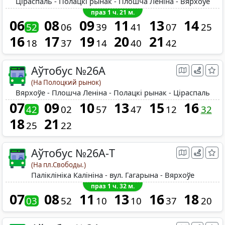
Ціраспаль - Полацкі рынак - Плошча Леніна - Вярхоўе
праз 1 ч. 21 м.
06
08
09
11
13
14
52
06
39
41
07
25
16
17
19
20
21
18
37
14
40
42
Аўтобус №26A
(На Полоцкий рынок)
Вярхоўе - Плошча Леніна - Полацкі рынак - Ціраспаль
07
09
10
13
15
16
42
02
57
47
12
32
18
21
25
22
Аўтобус №26A-Т
(На пл.Свободы.)
Паліклініка Калініна - вул. Гагарына - Вярхоўе
праз 1 ч. 32 м.
07
08
11
13
16
18
03
52
10
10
37
20