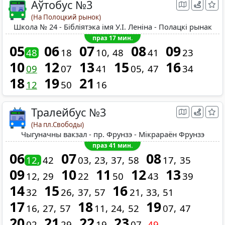
Аўтобус №3
(На Полоцкий рынок)
Школа № 24 - Бібліятэка імя У.І. Леніна - Полацкі рынак
праз 17 мин.
05
06
07
08
09
48
18
10
48
41
23
10
12
13
15
16
09
07
41
05
47
34
18
19
21
12
50
16
Тралейбус №3
(На пл.Свободы)
Чыгуначны вакзал - пр. Фрунзэ - Мікрараён Фрунзэ
праз 41 мин.
06
07
08
12
42
03
23
37
58
17
35
09
10
11
12
13
12
29
22
50
43
39
14
15
16
32
26
37
57
21
33
51
17
18
19
16
27
57
11
24
52
07
47
20
21
22
23
02
29
19
07
49