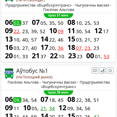
Прадпрыемства «Віцебскрэчтранс» - Чыгуначны вакзал -
Пасёлак Альгова
праз 31 мин.
06
07
08
02
37
05
35
50
10
25
53
09
10
11
12
22
23
39
52
09
30
54
17
13
14
15
10
40
57
22
46
03
21
37
16
17
18
03
27
40
20
36
07
23
23
20
21
22
23
00
01
33
37
10
23
01
53
Аўтобус №1
(На Полоцкий рынок)
Пасёлак Альгова - Чыгуначны вакзал - Прадпрыемства
«Віцебскрэчтранс»
праз 38 мин.
06
07
08
09
34
54
18
45
22
38
51
09
10
12
11
05
21
34
09
34
56
13
14
15
21
44
59
20
37
02
26
42