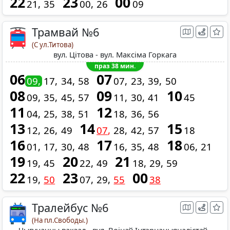
22
23
00
21
35
00
26
09
Трамвай №6
(С ул.Титова)
вул. Цітова - вул. Максіма Горкага
праз 38 мин.
06
07
09
17
34
58
07
23
39
50
08
09
10
09
35
45
57
11
30
41
45
11
12
04
25
38
51
18
36
56
13
14
15
12
26
49
07
28
42
57
18
16
17
18
01
17
30
48
16
35
48
06
21
19
20
21
19
45
22
49
18
29
59
22
23
00
19
50
07
29
55
38
Тралейбус №6
(На пл.Свободы.)