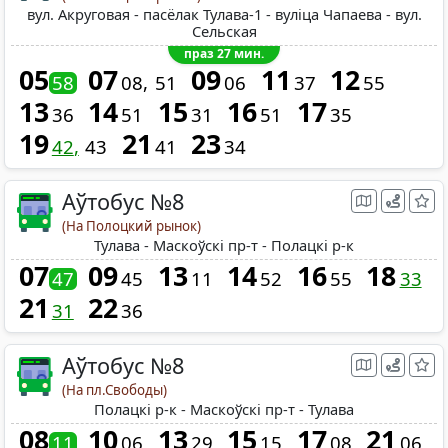
вул. Акруговая - пасёлак Тулава-1 - вуліца Чапаева - вул.
Сельская
праз 27 мин.
05
07
09
11
12
58
08
51
06
37
55
13
14
15
16
17
36
51
31
51
35
19
21
23
42
43
41
34
Аўтобус №8
(На Полоцкий рынок)
Тулава - Маскоўскі пр-т - Полацкі р-к
07
09
13
14
16
18
47
45
11
52
55
33
21
22
31
36
Аўтобус №8
(На пл.Свободы)
Полацкі р-к - Маскоўскі пр-т - Тулава
08
10
13
15
17
21
11
06
29
15
08
06