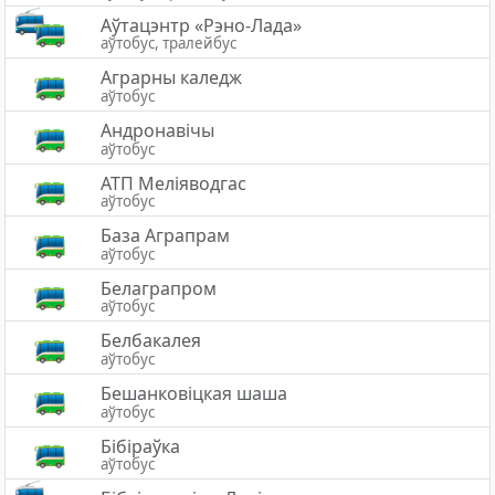
Аўтацэнтр «Рэно-Лада»
аўтобус, тралейбус
Аграрны каледж
аўтобус
Андронавічы
аўтобус
АТП Меліяводгас
аўтобус
База Аграпрам
аўтобус
Белаграпром
аўтобус
Белбакалея
аўтобус
Бешанковіцкая шаша
аўтобус
Бібіраўка
аўтобус