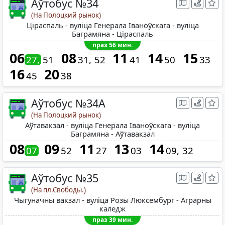
Аўтобус №34
(На Полоцкий рынок)
Ціраспаль - вуліца Генерала Іваноўскага - вуліца
Баграмяна - Ціраспаль
праз 56 мин.
06
08
11
14
15
27
51
31
52
41
50
33
16
20
45
38
Аўтобус №34A
(На Полоцкий рынок)
Аўтавакзал - вуліца Генерала Іваноўскага - вуліца
Баграмяна - Аўтавакзал
08
09
11
13
14
07
52
27
03
09
32
Аўтобус №35
(На пл.Свободы.)
Чыгуначны вакзал - вуліца Розы Люксембург - Аграрны
каледж
праз 39 мин.