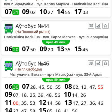
вул.Р.Барадуліна - вул. Карла Маркса - Паліклініка Калініна
07
09
10
14
17
31
02
27
55
03
Аўтобус №44
(На Полоцкий рынок)
Паліклініка Калініна - вул. Карла Маркса - вул.Р.Барадуліна
праз 49 мин.
06
07
09
13
15
20
50
20
35
45
Аўтобус №46
(На пл.Свободы)
Чыгуначны Вакзал - пр-т Маскоўскі - вул. 33-й Арміі
праз 59 мин.
06
07
08
30
28
45
50
55
02
12
47
55
09
10
07
18
25
39
48
56
14
26
11
12
13
00
35
53
14
58
17
27
36
46
14
15
27
47
58
05
18
41
56