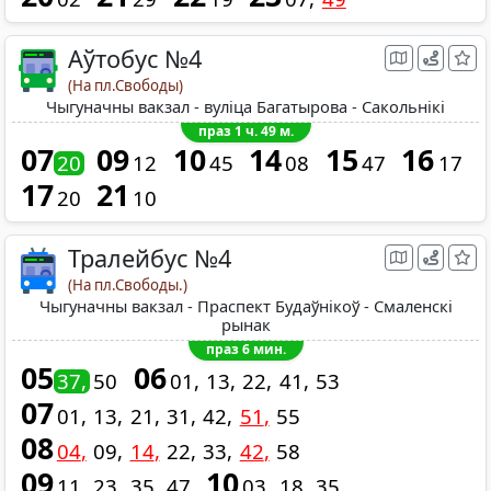
Аўтобус №4
(На пл.Свободы)
Чыгуначны вакзал - вуліца Багатырова - Сакольнікі
праз 1 ч. 49 м.
07
09
10
14
15
16
20
12
45
08
47
17
17
21
20
10
Тралейбус №4
(На пл.Свободы.)
Чыгуначны вакзал - Праспект Будаўнікоў - Смаленскі
рынак
праз 6 мин.
05
06
37
50
01
13
22
41
53
07
01
13
21
31
42
51
55
08
04
09
14
22
33
42
58
09
10
11
23
35
47
03
18
35