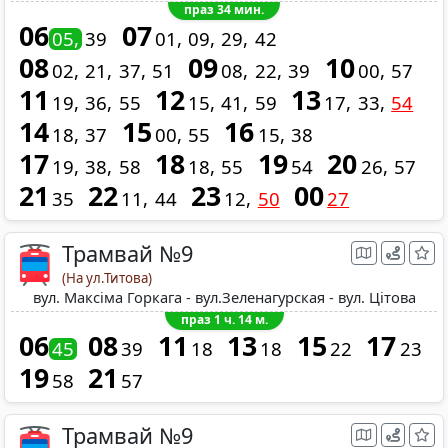
праз 34 мин.
06
07
05
39
01
09
29
42
08
09
10
02
21
37
51
08
22
39
00
57
11
12
13
19
36
55
15
41
59
17
33
54
14
15
16
18
37
00
55
15
38
17
18
19
20
19
38
58
18
55
54
26
57
21
22
23
00
35
11
44
12
50
27
Трамвай №9
(На ул.Титова)
вул. Максіма Горкага - вул.Зеленагурская - вул. Цітова
праз 1 ч. 14 м.
06
08
11
13
15
17
45
39
18
18
22
23
19
21
58
57
Трамвай №9