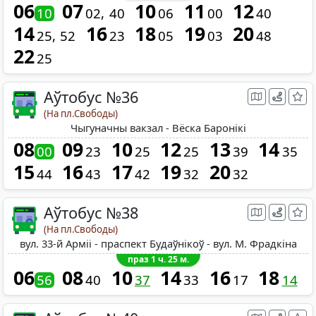
06
07
10
11
12
10
02
40
06
00
40
14
16
18
19
20
25
52
23
05
03
48
22
25
Аўтобус №36
(На пл.Свободы)
Чыгуначны вакзал - Вёска Баронiкi
08
09
10
12
13
14
00
23
25
25
39
35
15
16
17
19
20
44
43
42
32
32
Аўтобус №38
(На пл.Свободы)
вул. 33-й Арміі - праспект Будаўнікоў - вул. М. Фрадкіна
праз 1 ч. 25 м.
06
08
10
14
16
18
56
40
37
33
17
14