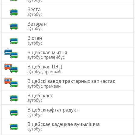
аўтобус
Веста
аўтобус
Ветэран
аўтобус
Вістан
аўтобус
Вiцебская мытня
аўтобус, тралейбус
Віцебская ЦЭЦ
аўтобус, трамвай
Віцебскі завод трактарных запчастак
аўтобус, трамвай
Віцебсклес
аўтобус
Віцебскнафтапрадукт
аўтобус
Віцебскае кадэцкае вучылішча
аўтобус