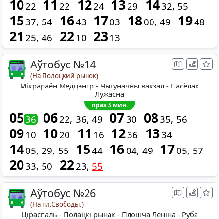
10
11
12
13
14
22
22
24
29
32
55
15
16
17
18
19
37
54
43
03
00
49
48
21
22
23
25
46
10
13
Аўтобус №14
(На Полоцкий рынок)
Мікрараён Медцэнтр - Чыгуначны вакзал - Пaсёлaк
Лужасна
праз 5 мин.
05
06
07
08
36
22
36
49
30
35
56
09
10
11
12
13
10
20
16
36
34
14
15
16
17
05
29
55
44
04
49
05
57
20
22
33
50
23
55
Аўтобус №26
(На пл.Свободы.)
Ціраспаль - Полацкі рынак - Плошча Леніна - Руба