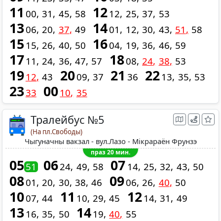
11
12
00
31
45
58
12
25
37
53
13
14
06
20
37
49
01
12
30
43
51
58
15
16
15
26
40
50
04
19
36
46
59
17
18
11
24
36
47
57
08
24
38
53
19
20
21
22
12
43
09
37
36
13
35
53
23
00
33
10
35
Тралейбус №5
(На пл.Свободы)
Чыгуначны вакзал - вул.Лазо - Мікрараён Фрунзэ
праз 20 мин.
05
06
07
51
24
49
58
14
25
32
43
50
08
09
01
20
30
38
46
06
26
40
50
10
11
12
07
44
10
29
45
14
31
49
13
14
16
35
50
19
40
55