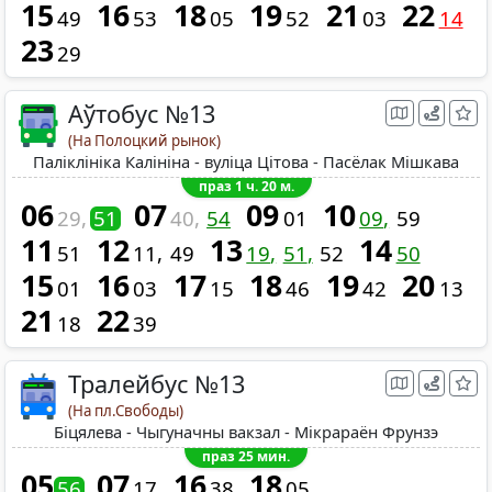
15
16
18
19
21
22
49
53
05
52
03
14
23
29
Аўтобус №13
(На Полоцкий рынок)
Паліклініка Калініна - вуліца Цітова - Пасёлак Мішкава
праз 1 ч. 20 м.
06
07
09
10
29
51
40
54
01
09
59
11
12
13
14
51
11
49
19
51
52
50
15
16
17
18
19
20
01
03
15
46
42
13
21
22
18
39
Тралейбус №13
(На пл.Свободы)
Біцялева - Чыгуначны вакзал - Мікрараён Фрунзэ
праз 25 мин.
05
07
16
18
56
17
38
05