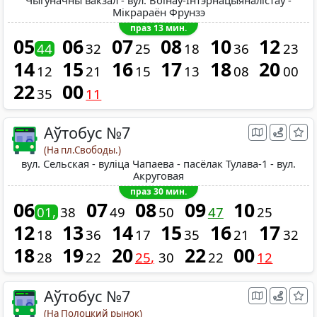
Чыгуначны вакзал - вул. Воінаў-Інтэрнацыяналістаў -
Мікрараён Фрунзэ
праз 13 мин.
05
06
07
08
10
12
44
32
25
18
36
23
14
15
16
17
18
20
12
21
15
13
08
00
22
00
35
11
Аўтобус №7
(На пл.Свободы.)
вул. Сельская - вуліца Чапаева - пасёлак Тулава-1 - вул.
Акруговая
праз 30 мин.
06
07
08
09
10
01
38
49
50
47
25
12
13
14
15
16
17
18
36
17
35
21
32
18
19
20
22
00
28
22
25
30
22
12
Аўтобус №7
(На Полоцкий рынок)