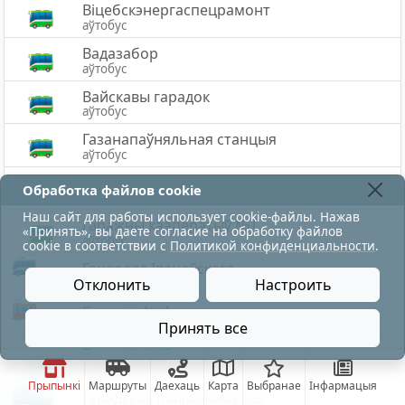
Віцебскэнергаспецрамонт
аўтобус
Вадазабор
аўтобус
Вайскавы гарадок
аўтобус
Газанапаўняльная станцыя
аўтобус
Гаражна-будаўнічы кааператыў
Обработка файлов cookie
аўтобус
Наш сайт для работы использует cookie-файлы. Нажав
Гаражны кааператыў №1
«Принять», вы даете согласие на обработку файлов
аўтобус
cookie в соответствии с
Политикой конфиденциальности
.
Генерала Іваноўскага
Отклонить
Настроить
аўтобус, тралейбус
Гімназія № 4
аўтобус, трамвай, тралейбус
Принять все
Гімназія № 6
аўтобус
Прыпынкі
Маршруты
Даехаць
Карта
Выбранае
Інфармацыя
Гарадская палiклiника №5