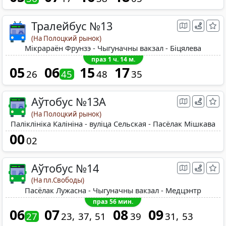
Тралейбус №13
(На Полоцкий рынок)
Мікрараён Фрунзэ - Чыгуначны вакзал - Біцялева
праз 1 ч. 14 м.
05
06
15
17
26
45
48
35
Аўтобус №13A
(На Полоцкий рынок)
Паліклініка Калініна - вуліца Сельская - Пасёлак Мішкава
00
02
Аўтобус №14
(На пл.Свободы)
Пaсёлaк Лужасна - Чыгуначны вакзал - Медцэнтр
праз 56 мин.
06
07
08
09
27
23
37
51
39
31
53