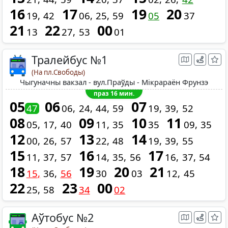
16
17
19
20
19
42
06
25
59
05
37
21
22
00
13
27
53
01
Тралейбус №1
(На пл.Свободы)
Чыгуначны вакзал - вул.Праўды - Мікрараён Фрунзэ
праз 16 мин.
05
06
07
47
06
24
44
59
19
39
52
08
09
10
11
05
17
40
11
35
35
09
35
12
13
14
00
26
57
22
48
19
39
55
15
16
17
11
37
57
14
35
56
16
37
54
18
19
20
21
15
36
56
30
03
12
45
22
23
00
25
58
34
02
Аўтобус №2