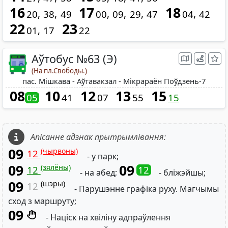
16
17
18
20
38
49
00
09
29
47
04
42
22
23
01
17
22
Аўтобус №63 (Э)
(На пл.Свободы.)
пас. Мішкава - Аўтавакзал - Мікрараён Поўдзень-7
08
10
12
13
15
05
41
07
55
15
Апісанне адзнак прытрымлівання:
09
(чырвоны)
12
- у парк;
09
09
(зялёны)
12
12
- на абед;
- бліжэйшы;
09
(шэры)
12
- Парушэнне графіка руху. Магчымы
сход з маршруту;
09
- Націск на хвіліну адпраўлення