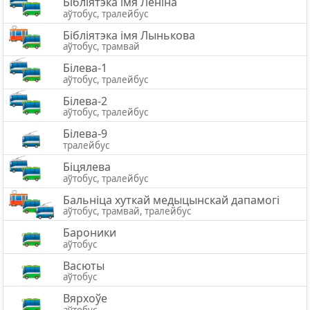
Бібліятэка імя Леніна
аўтобус, тралейбус
Бібліятэка імя Лынькова
аўтобус, трамвай
Білева-1
аўтобус, тралейбус
Білева-2
аўтобус, тралейбус
Білева-9
тралейбус
Біцялева
аўтобус, тралейбус
Бальніца хуткай медыцынскай дапамогі
аўтобус, трамвай, тралейбус
Бароники
аўтобус
Васюты
аўтобус
Вярхоўе