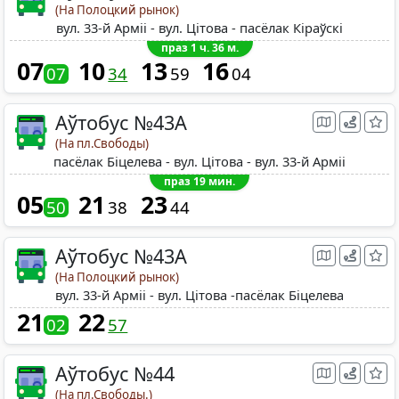
(На Полоцкий рынок)
вул. 33-й Арміі - вул. Цітова - пасёлак Кіраўскі
праз 1 ч. 36 м.
07
10
13
16
07
34
59
04
Аўтобус №43A
(На пл.Свободы)
пасёлак Біцелева - вул. Цітова - вул. 33-й Арміі
праз 19 мин.
05
21
23
50
38
44
Аўтобус №43A
(На Полоцкий рынок)
вул. 33-й Арміі - вул. Цітова -пасёлак Біцелева
21
22
02
57
Аўтобус №44
(На пл.Свободы.)