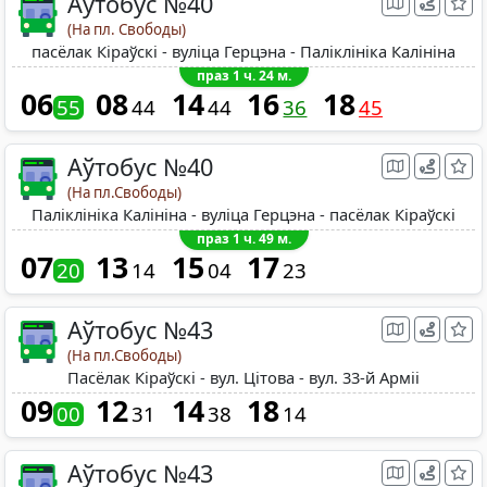
Аўтобус №40
(На пл. Свободы)
пасёлак Кіраўскі - вуліца Герцэна - Паліклініка Калініна
праз 1 ч. 24 м.
06
08
14
16
18
55
44
44
36
45
Аўтобус №40
(На пл.Свободы)
Паліклініка Калініна - вуліца Герцэна - пасёлак Кіраўскі
праз 1 ч. 49 м.
07
13
15
17
20
14
04
23
Аўтобус №43
(На пл.Свободы)
Пасёлак Кіраўскі - вул. Цітова - вул. 33-й Арміі
09
12
14
18
00
31
38
14
Аўтобус №43