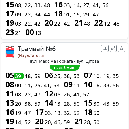
15
16
08
22
33
48
03
14
27
41
56
17
18
09
22
34
44
01
16
29
47
19
20
21
22
03
22
42
22
42
48
12
48
23
00
21
13
Трамвай №6
(На ул.Титова)
вул. Максіма Горкага - вул. Цітова
праз 8 мин.
05
06
07
39
48
59
25
38
53
10
19
35
08
09
10
00
11
25
41
58
11
16
33
56
11
12
08
22
47
06
26
41
57
13
14
15
20
38
59
13
28
50
30
43
59
16
17
18
19
47
03
18
32
52
50
19
20
21
14
52
20
46
59
28
50