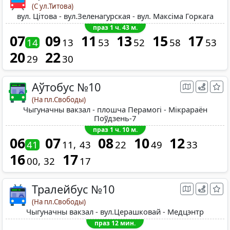
(С ул.Титова)
вул. Цітова - вул.Зеленагурская - вул. Максіма Горкага
праз 1 ч. 43 м.
07
09
11
13
15
17
14
13
53
52
58
53
20
22
29
30
Аўтобус №10
(На пл.Свободы)
Чыгуначны вакзал - плошча Перамогі - Мікрараён
Поўдзень-7
праз 1 ч. 10 м.
06
07
08
10
12
41
11
43
22
49
33
16
17
00
32
17
Тралейбус №10
(На пл.Свободы)
Чыгуначны вакзал - вул.Церашковай - Медцэнтр
праз 12 мин.