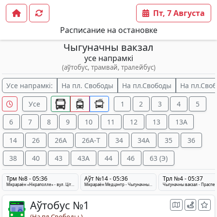
Пт, 7 Августа
Расписание на остановке
Чыгуначны вакзал
усе напрамкі
(аўтобус, трамвай, тралейбус)
Усе напрамкі:
На пл. Свободы
На пл.Свободы
На пл.Своб
Усе
1
2
3
4
5
6
7
8
9
10
11
12
13
13A
14
26
26A
26A-Т
34
34A
35
36
38
40
43
43A
44
46
63 (Э)
Трм №8 - 05:36
Аўт №14 - 05:36
Трл №4 - 05:37
Мікрараён «Нікраполле» - вул. Цітова
Мікрараён Медцэнтр - Чыгуначны вакзал - Пaсёлaк Лужасна
Аўтобус №1
(На пл.Свободы.)