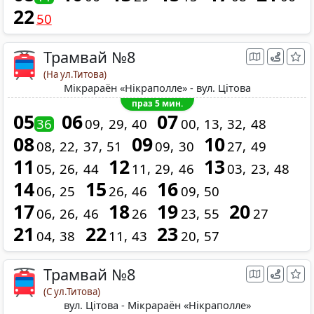
22
50
Трамвай №8
(На ул.Титова)
Мікрараён «Нікраполле» - вул. Цітова
праз 5 мин.
05
06
07
36
09
29
40
00
13
32
48
08
09
10
08
22
37
51
09
30
27
49
11
12
13
05
26
44
11
29
46
03
23
48
14
15
16
06
25
26
46
09
50
17
18
19
20
06
26
46
26
23
55
27
21
22
23
04
38
11
43
20
57
Трамвай №8
(С ул.Титова)
вул. Цітова - Мікрараён «Нікраполле»