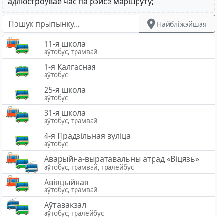
адлюстроўвае час па рэйсе маршруту;
Найбліжэйшая
11-я школа
аўтобус, трамвай
1-я Калгасная
аўтобус
25-я школа
аўтобус
31-я школа
аўтобус, трамвай
4-я Прадзільная вуліца
аўтобус
Аварыйна-выратавальны атрад «Вiцязь»
аўтобус, трамвай, тралейбус
Авіяцыйная
аўтобус, трамвай
Аўтавакзал
аўтобус, тралейбус