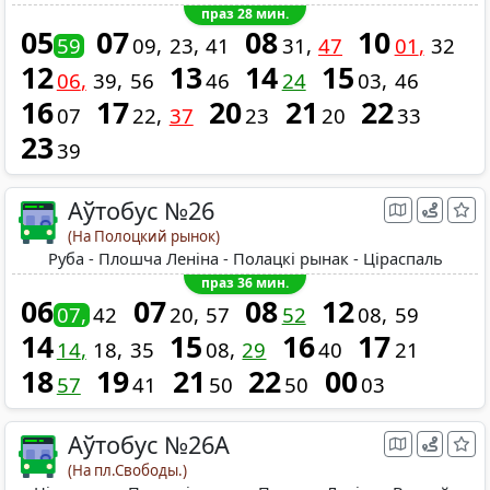
праз 28 мин.
05
07
08
10
59
09
23
41
31
47
01
32
12
13
14
15
06
39
56
46
24
03
46
16
17
20
21
22
07
22
37
23
20
33
23
39
Аўтобус №26
(На Полоцкий рынок)
Руба - Плошча Леніна - Полацкі рынак - Ціраспаль
праз 36 мин.
06
07
08
12
07
42
20
57
52
08
59
14
15
16
17
14
18
35
08
29
40
21
18
19
21
22
00
57
41
50
50
03
Аўтобус №26A
(На пл.Свободы.)