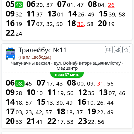
05
06
07
08
43
20
37
01
47
04
26
09
11
13
14
15
32
37
01
26
49
39
58
16
17
18
20
19
07
32
50
36
58
19
22
24
Тралейбус №11
(На пл.Свободы.)
Чыгуначны вакзал - вул. Воінаў-Інтэрнацыяналістаў -
Медцэнтр
праз 37 мин.
06
07
08
08
45
17
43
00
09
31
56
09
10
11
12
13
28
10
19
56
35
07
46
14
15
16
18
57
13
30
49
10
26
44
17
18
19
03
23
42
57
18
37
22
49
20
21
22
23
33
41
17
53
22
56