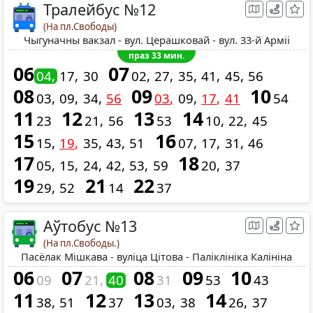
Тралейбус №12
(На пл.Свободы)
Чыгуначны вакзал - вул. Церашковай - вул. 33-й Арміі
праз 33 мин.
06
07
04
17
30
02
27
35
41
45
56
08
09
10
03
09
34
56
03
09
17
41
54
11
12
13
14
23
21
56
53
10
22
45
15
16
15
19
35
43
51
07
17
31
46
17
18
05
15
24
42
53
59
20
37
19
21
22
29
52
14
37
Аўтобус №13
(На пл.Свободы.)
Пасёлак Мішкава - вуліца Цітова - Паліклініка Калініна
06
07
08
09
10
09
21
40
31
53
43
11
12
13
14
38
51
37
03
38
26
37