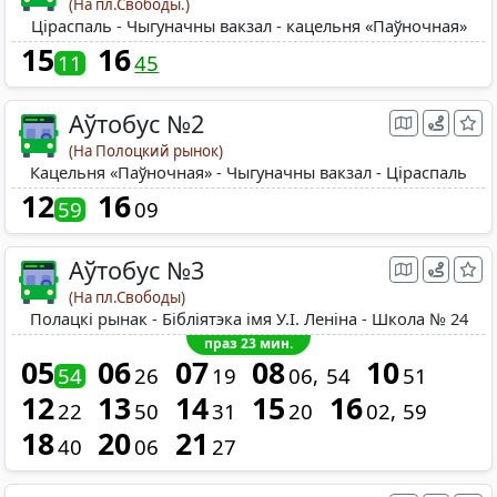
(На пл.Свободы.)
Ціраспаль - Чыгуначны вакзал - кацельня «Паўночная»
15
16
11
45
Аўтобус №2
(На Полоцкий рынок)
Кацельня «Паўночная» - Чыгуначны вакзал - Ціраспаль
12
16
59
09
Аўтобус №3
(На пл.Свободы)
Полацкі рынак - Бібліятэка імя У.І. Леніна - Школа № 24
праз 23 мин.
05
06
07
08
10
54
26
19
06
54
51
12
13
14
15
16
22
50
31
20
02
59
18
20
21
40
06
27