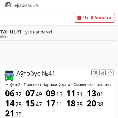
Інфармацыя
Чт, 6 Августа
станцыя
усе напрамкі
обус)
Аўтобус №41
Ноўка-2 - Праспект Чарняхоўскага - Смаленская плошча
06
07
09
11
13
32
49
15
31
01
14
15
17
18
20
28
47
11
38
38
21
55