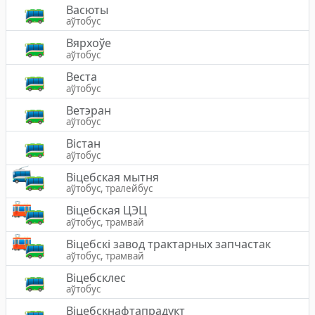
Васюты
аўтобус
Вярхоўе
аўтобус
Веста
аўтобус
Ветэран
аўтобус
Вістан
аўтобус
Вiцебская мытня
аўтобус, тралейбус
Віцебская ЦЭЦ
аўтобус, трамвай
Віцебскі завод трактарных запчастак
аўтобус, трамвай
Віцебсклес
аўтобус
Віцебскнафтапрадукт