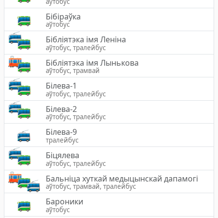
аўтобус
Бібіраўка
аўтобус
Бібліятэка імя Леніна
аўтобус, тралейбус
Бібліятэка імя Лынькова
аўтобус, трамвай
Білева-1
аўтобус, тралейбус
Білева-2
аўтобус, тралейбус
Білева-9
тралейбус
Біцялева
аўтобус, тралейбус
Бальніца хуткай медыцынскай дапамогі
аўтобус, трамвай, тралейбус
Бароники
аўтобус