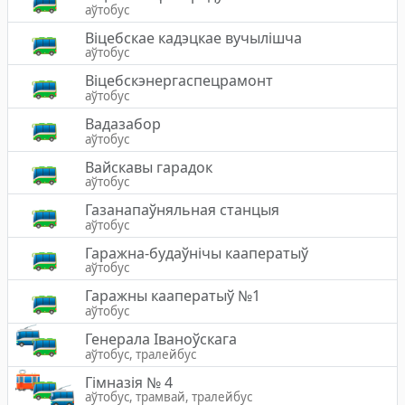
аўтобус
Віцебскае кадэцкае вучылішча
аўтобус
Віцебскэнергаспецрамонт
аўтобус
Вадазабор
аўтобус
Вайскавы гарадок
аўтобус
Газанапаўняльная станцыя
аўтобус
Гаражна-будаўнічы кааператыў
аўтобус
Гаражны кааператыў №1
аўтобус
Генерала Іваноўскага
аўтобус, тралейбус
Гімназія № 4
аўтобус, трамвай, тралейбус