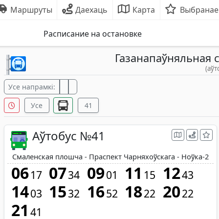
Маршруты
Даехаць
Карта
Выбранае
Расписание на остановке
Газанапаўняльная 
(аўт
Усе напрамкі:
Усе
41
Аўтобус №41
Смаленская плошча - Праспект Чарняхоўскага - Ноўка-2
06
07
09
11
12
17
34
01
15
43
14
15
16
18
20
03
32
52
22
22
21
41