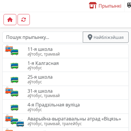
Прыпынкі
Найбліжэйшая
11-я школа
аўтобус, трамвай
1-я Калгасная
аўтобус
25-я школа
аўтобус
31-я школа
аўтобус, трамвай
4-я Прадзільная вуліца
аўтобус
Аварыйна-выратавальны атрад «Вiцязь»
аўтобус, трамвай, тралейбус