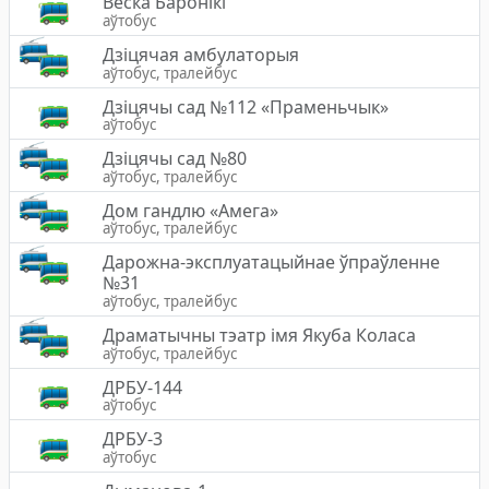
Вёска Баронiкi
аўтобус
Дзіцячая амбулаторыя
аўтобус, тралейбус
Дзіцячы сад №112 «Праменьчык»
аўтобус
Дзiцячы сад №80
аўтобус, тралейбус
Дом гандлю «Амега»
аўтобус, тралейбус
Дарожна-эксплуатацыйнае ўпраўленне
№31
аўтобус, тралейбус
Драматычны тэатр імя Якуба Коласа
аўтобус, тралейбус
ДРБУ-144
аўтобус
ДРБУ-3
аўтобус