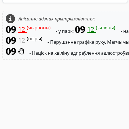
Апісанне адзнак прытрымлівання:
09
09
(чырвоны)
(зялёны)
12
12
- у парк;
- на
09
(шэры)
12
- Парушэнне графіка руху. Магчымы
09
- Націск на хвіліну адпраўлення адлюстроўв