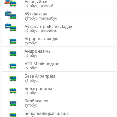
Авіяцыйная
аўтобус, трамвай
Аўтавакзал
аўтобус, тралейбус
Аўтацэнтр «Рэно-Лада»
аўтобус, тралейбус
Аграрны каледж
аўтобус
Андронавічы
аўтобус
АТП Меліяводгас
аўтобус
База Аграпрам
аўтобус
Белаграпром
аўтобус
Белбакалея
аўтобус
Бешанковіцкая шаша