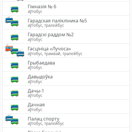
Гімназія № 6
аўтобус
Гарадская палiклiника №5
аўтобус, тралейбус
Гарадскі раддом №2
аўтобус
Гасцініца «Лучоса»
аўтобус, трамвай, тралейбус
Грыбаедава
аўтобус
Давыдоўка
аўтобус
Дачы-1
аўтобус
Дачная
аўтобус
Палац спорту
аўтобус, тралейбус