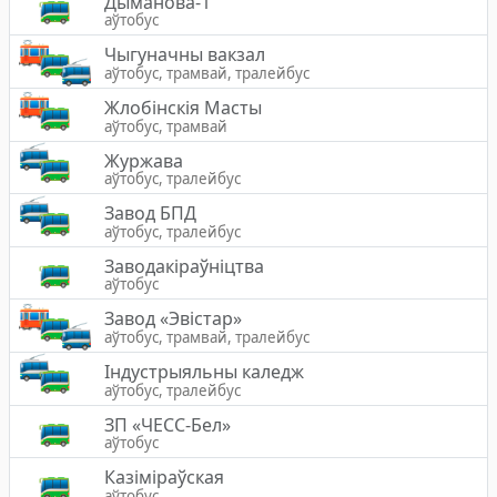
Дыманова-1
аўтобус
Чыгуначны вакзал
аўтобус, трамвай, тралейбус
Жлобiнскiя Масты
аўтобус, трамвай
Журжава
аўтобус, тралейбус
Завод БПД
аўтобус, тралейбус
Заводакіраўніцтва
аўтобус
Завод «Эвістар»
аўтобус, трамвай, тралейбус
Індустрыяльны каледж
аўтобус, тралейбус
ЗП «ЧЕСС-Бел»
аўтобус
Казіміраўская
аўтобус