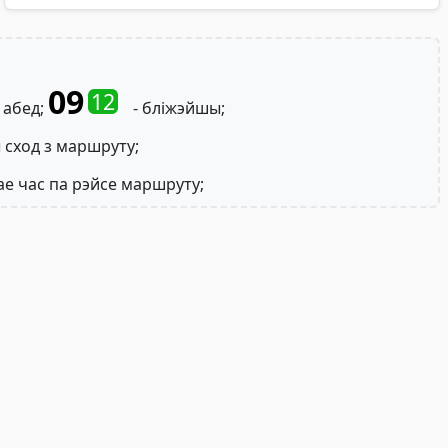
09
12
 абед;
- бліжэйшы;
 сход з маршруту;
ае час па рэйсе маршруту;