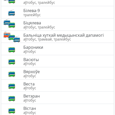
аўтобус, тралейбус
Білева-9
тралейбус
Біцялева
аўтобус, тралейбус
Бальніца хуткай медыцынскай дапамогі
аўтобус, трамвай, тралейбус
Бароники
аўтобус
Васюты
аўтобус
Вярхоўе
аўтобус
Веста
аўтобус
Ветэран
аўтобус
Вістан
аўтобус