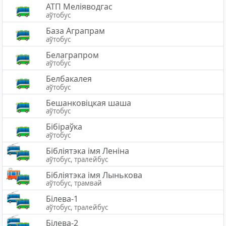
АТП Меліяводгас
аўтобус
База Аграпрам
аўтобус
Белаграпром
аўтобус
Белбакалея
аўтобус
Бешанковіцкая шаша
аўтобус
Бібіраўка
аўтобус
Бібліятэка імя Леніна
аўтобус, тралейбус
Бібліятэка імя Лынькова
аўтобус, трамвай
Білева-1
аўтобус, тралейбус
Білева-2