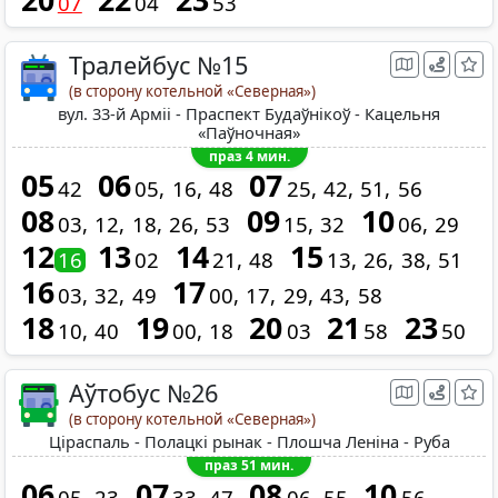
20
22
23
07
04
53
Тралейбус №15
(в сторону котельной «Северная»)
вул. 33-й Арміі - Праспект Будаўнікоў - Кацельня
«Паўночная»
праз 4 мин.
05
06
07
42
05
16
48
25
42
51
56
08
09
10
03
12
18
26
53
15
32
06
29
12
13
14
15
16
02
21
48
13
26
38
51
16
17
03
32
49
00
17
29
43
58
18
19
20
21
23
10
40
00
18
03
58
50
Аўтобус №26
(в сторону котельной «Северная»)
Ціраспаль - Полацкі рынак - Плошча Леніна - Руба
праз 51 мин.
06
07
08
10
05
23
33
47
06
55
56