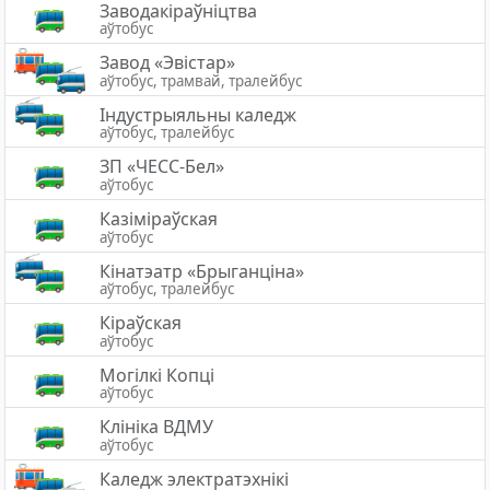
Заводакіраўніцтва
аўтобус
Завод «Эвістар»
аўтобус, трамвай, тралейбус
Індустрыяльны каледж
аўтобус, тралейбус
ЗП «ЧЕСС-Бел»
аўтобус
Казіміраўская
аўтобус
Кінатэатр «Брыганціна»
аўтобус, тралейбус
Кіраўская
аўтобус
Могілкі Копці
аўтобус
Клініка ВДМУ
аўтобус
Каледж электратэхнiкi