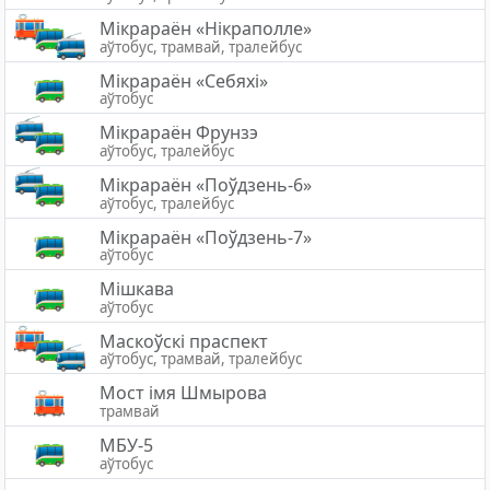
Мiкрараён «Нікраполле»
аўтобус, трамвай, тралейбус
Мікрараён «Себяхі»
аўтобус
Мікрараён Фрунзэ
аўтобус, тралейбус
Мікрараён «Поўдзень-6»
аўтобус, тралейбус
Мікрараён «Поўдзень-7»
аўтобус
Мішкава
аўтобус
Маскоўскі праспект
аўтобус, трамвай, тралейбус
Мост імя Шмырова
трамвай
МБУ-5
аўтобус