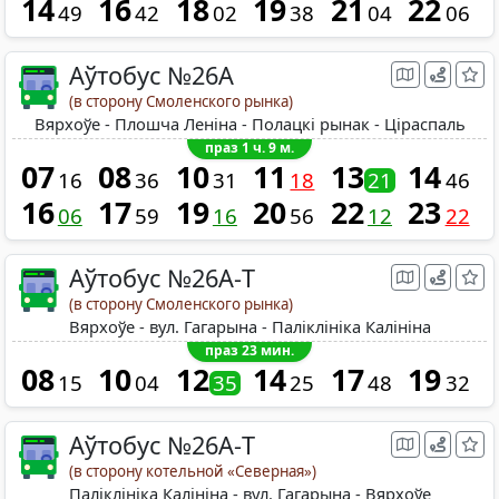
14
16
18
19
21
22
49
42
02
38
04
06
Аўтобус №26A
(в сторону Смоленского рынка)
Вярхоўе - Плошча Леніна - Полацкі рынак - Ціраспаль
праз 1 ч. 9 м.
07
08
10
11
13
14
16
36
31
18
21
46
16
17
19
20
22
23
06
59
16
56
12
22
Аўтобус №26A-Т
(в сторону Смоленского рынка)
Вярхоўе - вул. Гагарына - Паліклініка Калініна
праз 23 мин.
08
10
12
14
17
19
15
04
35
25
48
32
Аўтобус №26A-Т
(в сторону котельной «Северная»)
Паліклініка Калініна - вул. Гагарына - Вярхоўе