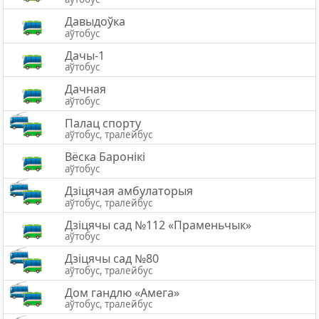
Давыдоўка
аўтобус
Дачы-1
аўтобус
Дачная
аўтобус
Палац спорту
аўтобус, тралейбус
Вёска Баронiкi
аўтобус
Дзіцячая амбулаторыя
аўтобус, тралейбус
Дзіцячы сад №112 «Праменьчык»
аўтобус
Дзiцячы сад №80
аўтобус, тралейбус
Дом гандлю «Амега»
аўтобус, тралейбус