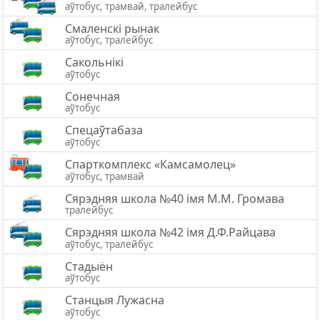
аўтобус, трамвай, тралейбус
Смаленскі рынак
аўтобус, тралейбус
Сакольнікі
аўтобус
Сонечная
аўтобус
Спецаўтабаза
аўтобус
Спарткомплекс «Камсамолец»
аўтобус, трамвай
Сярэдняя школа №40 імя М.М. Громава
тралейбус
Сярэдняя школа №42 імя Д.Ф.Райцава
аўтобус, тралейбус
Стадыён
аўтобус
Станцыя Лужасна
аўтобус