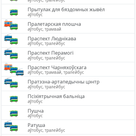
аўтобус, тралейбус
Прытулак для бяздомных жывёл
аўтобус
Пралетарская плошча
аўтобус, трамвай
Праспект Люднікава
аўтобус, тралейбус
Праспект Перамогі
аўтобус, тралейбус
Праспект Чарняхоўскага
аўтобус, трамвай, тралейбус
Пратэзна-артапедычны цэнтр
аўтобус, тралейбус
Псіхіятрычная бальніца
аўтобус
Пушча
аўтобус
Ратуша
аўтобус, тралейбус