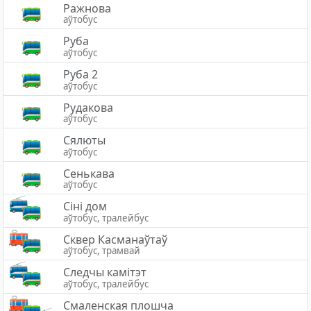
Ражнова
аўтобус
Руба
аўтобус
Руба 2
аўтобус
Рудакова
аўтобус
Сялюты
аўтобус
Сенькава
аўтобус
Сіні дом
аўтобус, тралейбус
Сквер Касманаўтаў
аўтобус, трамвай
Следчы камітэт
аўтобус, тралейбус
Смаленская плошча