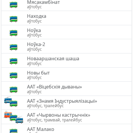
Мясакамбінат
аўтобус
Находка
аўтобус
Ноўка
аўтобус
Ноўка-2
аўтобус
Новааршанская шаша
аўтобус
Новы быт
аўтобус
ААТ «Віцебскія дываны»
аўтобус
ААТ «Знамя Індустрыялізацыі»
аўтобус, тралейбус
ААТ «Чырвоны кастрычнік»
аўтобус, трамвай, тралейбус
ААТ Малако