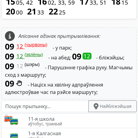
15
16
17
18
05
42
02
33
59
33
51
15
20
21
22
00
33
25
Апісанне адзнак прытрымлівання:
09
(чырвоны)
12
- у парк;
09
09
(зялёны)
12
12
- на абед;
- бліжэйшы;
09
(шэры)
12
- Парушэнне графіка руху. Магчымы
сход з маршруту;
09
- Націск на хвіліну адпраўлення
адлюстроўвае час па рэйсе маршруту;
Найбліжэйшая
11-я школа
аўтобус, трамвай
1-я Калгасная