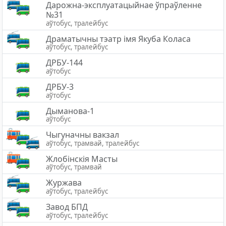
Дарожна-эксплуатацыйнае ўпраўленне
№31
аўтобус, тралейбус
Драматычны тэатр імя Якуба Коласа
аўтобус, тралейбус
ДРБУ-144
аўтобус
ДРБУ-3
аўтобус
Дыманова-1
аўтобус
Чыгуначны вакзал
аўтобус, трамвай, тралейбус
Жлобiнскiя Масты
аўтобус, трамвай
Журжава
аўтобус, тралейбус
Завод БПД
аўтобус, тралейбус