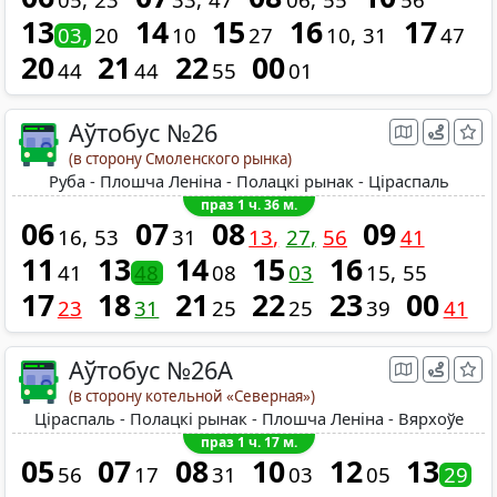
13
14
15
16
17
03
20
10
27
10
31
47
20
21
22
00
44
44
55
01
Аўтобус №26
(в сторону Смоленского рынка)
Руба - Плошча Леніна - Полацкі рынак - Ціраспаль
праз 1 ч. 36 м.
06
07
08
09
16
53
31
13
27
56
41
11
13
14
15
16
41
48
08
03
15
55
17
18
21
22
23
00
23
31
25
25
39
41
Аўтобус №26A
(в сторону котельной «Северная»)
Ціраспаль - Полацкі рынак - Плошча Леніна - Вярхоўе
праз 1 ч. 17 м.
05
07
08
10
12
13
56
17
31
03
05
29