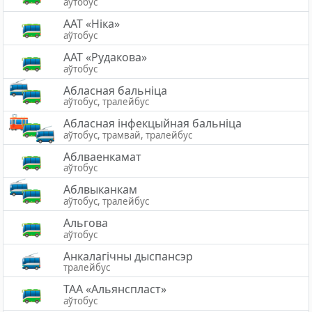
аўтобус
ААТ «Ніка»
аўтобус
ААТ «Рудакова»
аўтобус
Абласная бальніца
аўтобус, тралейбус
Абласная інфекцыйная бальніца
аўтобус, трамвай, тралейбус
Аблваенкамат
аўтобус
Аблвыканкам
аўтобус, тралейбус
Альгова
аўтобус
Анкалагічны дыспансэр
тралейбус
ТАА «Альянспласт»
аўтобус