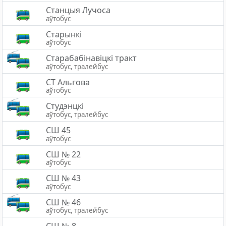
Станцыя Лучоса
аўтобус
Старынкі
аўтобус
Старабабінавіцкі тракт
аўтобус, тралейбус
СТ Альгова
аўтобус
Студэнцкі
аўтобус, тралейбус
СШ 45
аўтобус
СШ № 22
аўтобус
СШ № 43
аўтобус
СШ № 46
аўтобус, тралейбус