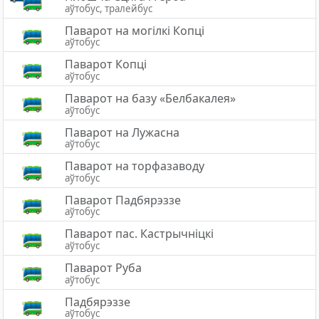
аўтобус, тралейбус
Паварот на могілкі Копці
аўтобус
Паварот Копці
аўтобус
Паварот на базу «Белбакалея»
аўтобус
Паварот на Лужасна
аўтобус
Паварот на торфазаводу
аўтобус
Паварот Падбярэззе
аўтобус
Паварот пас. Кастрычніцкі
аўтобус
Паварот Руба
аўтобус
Падбярэззе
аўтобус