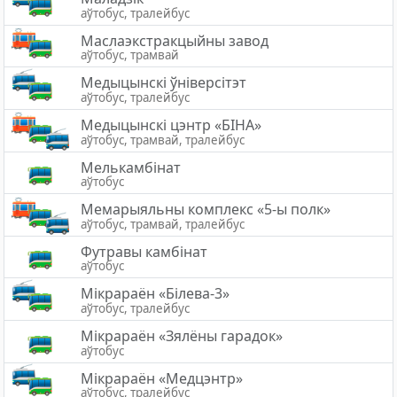
аўтобус, тралейбус
Маслаэкстракцыйны завод
аўтобус, трамвай
Медыцынскі ўніверсітэт
аўтобус, тралейбус
Медыцынскi цэнтр «БIНА»
аўтобус, трамвай, тралейбус
Мелькамбінат
аўтобус
Мемарыяльны комплекс «5-ы полк»
аўтобус, трамвай, тралейбус
Футравы камбінат
аўтобус
Мікрараён «Білева-3»
аўтобус, тралейбус
Мікрараён «Зялёны гарадок»
аўтобус
Мікрараён «Медцэнтр»
аўтобус, тралейбус