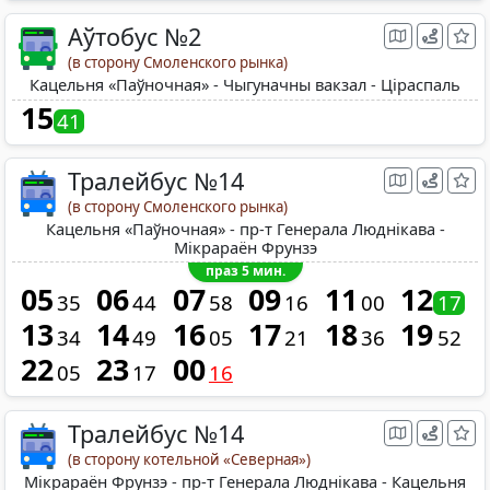
Аўтобус №2
(в сторону Смоленского рынка)
Кацельня «Паўночная» - Чыгуначны вакзал - Ціраспаль
15
41
Тралейбус №14
(в сторону Смоленского рынка)
Кацельня «Паўночная» - пр-т Генерала Люднікава -
Мікрараён Фрунзэ
праз 5 мин.
05
06
07
09
11
12
35
44
58
16
00
17
13
14
16
17
18
19
34
49
05
21
36
52
22
23
00
05
17
16
Тралейбус №14
(в сторону котельной «Северная»)
Мікрараён Фрунзэ - пр-т Генерала Люднікава - Кацельня