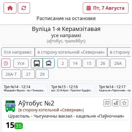
Пт, 7 Августа
Расписание на остановке
Вуліца 1-я Керамзітавая
усе напрамкі
(аўтобус, тралейбус)
Усе напрамкі:
в сторону котельной «Северная»
в сторону
Усе
2
14
15
26
26A
26A-Т
27
29
Трл №14 - 12:14
Трл №15 - 12:16
Трл №14 - 12:17
Мікрараён Фрунзэ - пр-т Генерала Люднікава - Кацельня «Паўночная»
вул. 33-й Арміі - Праспект Будаўнікоў - Кацельня «Паўночная»
Аўтобус №2
(в сторону котельной «Северная»)
Ціраспаль - Чыгуначны вакзал - кацельня «Паўночная»
15
35