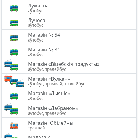
Лужасна
аўтобус
Лучоса
аўтобус
Магазін № 54
аўтобус
Магазін № 81
аўтобус
Магазiн «Вiцебскiя прадукты»
аўтобус, тралейбус
Магазін «Вулкан»
аўтобус, трамвай, тралейбус
Магазін «Дыяніс»
аўтобус
Магазін «Дабраном»
аўтобус, тралейбус
Магазін Юбілейны
трамвай
Маладзік