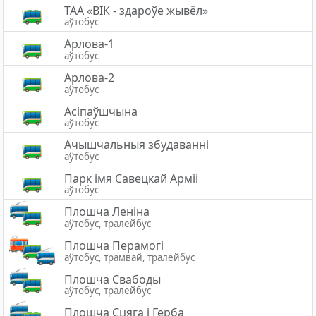
ТАА «ВІК - здароўе жывёл»
аўтобус
Арлова-1
аўтобус
Арлова-2
аўтобус
Асіпаўшчына
аўтобус
Ачышчальныя збудаванні
аўтобус
Парк імя Савецкай Арміі
аўтобус
Плошча Леніна
аўтобус, тралейбус
Плошча Перамогі
аўтобус, трамвай, тралейбус
Плошча Свабоды
аўтобус, тралейбус
Плошча Сцяга i Герба