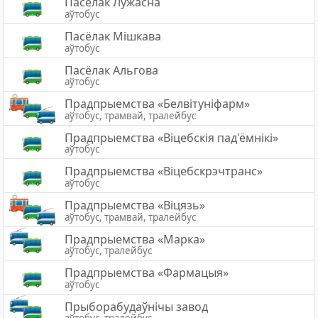
Пaсёлaк Лужасна
аўтобус
Пасёлак Мішкава
аўтобус
Пасёлак Альгова
аўтобус
Прадпрыемства «Белвітуніфарм»
аўтобус, трамвай, тралейбус
Прадпрыемства «Вiцебскiя пад'ёмнiкi»
аўтобус
Прадпрыемства «Віцебскрэчтранс»
аўтобус
Прадпрыемства «Віцязь»
аўтобус, трамвай, тралейбус
Прадпрыемства «Марка»
аўтобус, тралейбус
Прадпрыемства «Фармацыя»
аўтобус
Прыборабудаўнічы завод