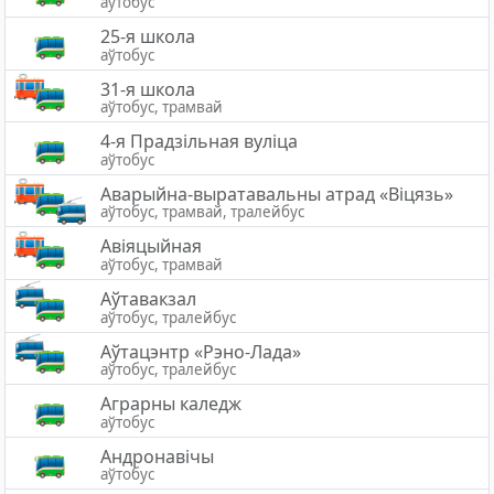
аўтобус
25-я школа
аўтобус
31-я школа
аўтобус, трамвай
4-я Прадзільная вуліца
аўтобус
Аварыйна-выратавальны атрад «Вiцязь»
аўтобус, трамвай, тралейбус
Авіяцыйная
аўтобус, трамвай
Аўтавакзал
аўтобус, тралейбус
Аўтацэнтр «Рэно-Лада»
аўтобус, тралейбус
Аграрны каледж
аўтобус
Андронавічы
аўтобус