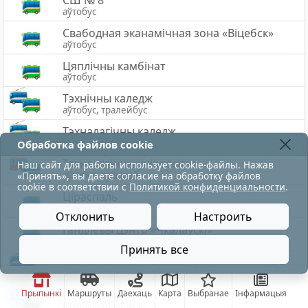
СШ № 8
аўтобус
Свабодная эканамічная зона «Вiцебск»
аўтобус
Цяплічны камбінат
аўтобус
Тэхнічны каледж
аўтобус, тралейбус
Тэхналагічны каледж
аўтобус, тралейбус
Обработка файлов cookie
Тэхналагічны універсітэт
Наш сайт для работы использует cookie-файлы. Нажав
аўтобус, трамвай
«Принять», вы даете согласие на обработку файлов
cookie в соответствии с
Политикой конфиденциальности
.
Ціраспаль
аўтобус
Отклонить
Настроить
Гандлёвы цэнтр «Чкалаўскі»
аўтобус
Принять все
движение по троллейбусу восстановлено
Гандлёвы цэнтр «Эвiком»
аўтобус, тралейбус
Транспартная
Прыпынкі
Маршруты
Даехаць
Карта
Выбранае
Інфармацыя
аўтобус, тралейбус