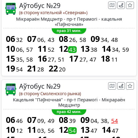
Аўтобус №29
(в сторону котельной «Северная»)
Мікрараён Медцэнтр - пр-т Перамогі - кацельня
«Паўночная»
праз 31 мин.
06
07
08
09
32
06
43
26
58
34
48
10
11
12
13
14
06
57
52
43
38
34
59
15
16
17
18
35
58
27
51
27
47
11
19
21
22
54
28
20
Аўтобус №29
(в сторону Смоленского рынка)
Кацельня "Паўночная" - пр-т Перамогі - Мікрараён
Медцэнтр
праз 42 мин.
06
07
08
09
46
09
49
39
04
38
54
10
11
12
13
14
12
03
56
54
47
47