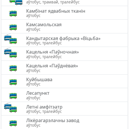
аўтобус, трамвай, тралейбус
Камбінат ядвабных тканін
аўтобус
Камсамольская
аўтобус
Кандытарская фабрыка «Віцьба»
аўтобус, тралейбус
Кацельня «Паўночная»
аўтобус, тралейбус
Кацельня «Паўднёвая»
аўтобус
Куйбышава
аўтобус
Лесапункт
аўтобус
Летні амфітэатр
аўтобус, тралейбус
Лікёрагарэлачны завод
аўтобус