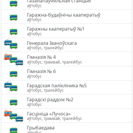
Газанапаўняльная станцыя
аўтобус
Гаражна-будаўнічы кааператыў
аўтобус
Гаражны кааператыў №1
аўтобус
Генерала Іваноўскага
аўтобус, тралейбус
Гімназія № 4
аўтобус, трамвай, тралейбус
Гімназія № 6
аўтобус
Гарадская палiклiника №5
аўтобус, тралейбус
Гарадскі раддом №2
аўтобус
Гасцініца «Лучоса»
аўтобус, трамвай, тралейбус
Грыбаедава
аўтобус