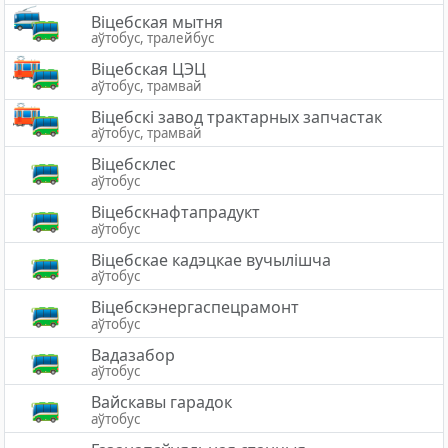
Вiцебская мытня
аўтобус, тралейбус
Віцебская ЦЭЦ
аўтобус, трамвай
Віцебскі завод трактарных запчастак
аўтобус, трамвай
Віцебсклес
аўтобус
Віцебскнафтапрадукт
аўтобус
Віцебскае кадэцкае вучылішча
аўтобус
Віцебскэнергаспецрамонт
аўтобус
Вадазабор
аўтобус
Вайскавы гарадок
аўтобус