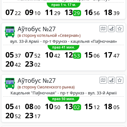
праз 1 ч. 17 м.
07
09
11
13
16
18
22
10
29
29
56
39
Аўтобус №27
(в сторону котельной «Северная»)
вул. 33-й Арміі - пр-т Фрунзэ - кацельня «Паўночная»
праз 41 мин.
05
07
10
12
15
17
37
52
42
53
06
47
20
23
42
02
Аўтобус №27
(в сторону Смоленского рынка)
Кацельня "Паўночная" - пр-т Фрунзэ - вул. 33-й Арміі
праз 50 мин.
05
08
10
13
15
18
41
00
50
02
12
05
20
23
52
17