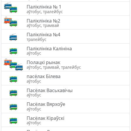
Паліклініка № 1
аўтобус, тралейбус
Паліклініка №2
аўтобус, трамвай
Паліклініка №4
тралейбус
Паліклініка Калініна
аўтобус
Полацкі рынак
аўтобус, трамвай, тралейбус
пасёлак Білева
аўтобус
Пасёлак Васькавічы
аўтобус
Пасёлак Вярхоўе
аўтобус
Пасёлак Кіраўскі
аўтобус