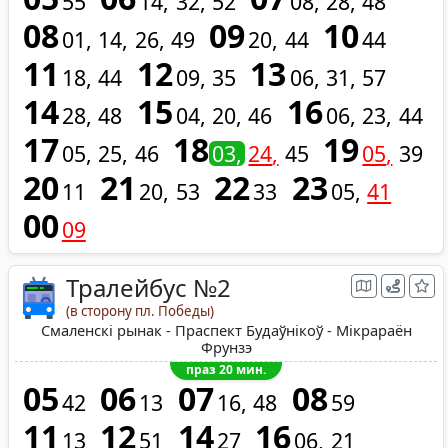
55
14
32
52
08
28
48
08
09
10
01
14
26
49
20
44
44
11
12
13
18
44
09
35
06
31
57
14
15
16
28
48
04
20
46
06
23
44
17
18
19
05
25
46
03
24
45
05
39
20
21
22
23
11
20
53
33
05
41
00
09
Тралейбус №2
(в сторону пл. Победы)
Смаленскі рынак - Праспект Будаўнікоў - Мікрараён
Фрунзэ
праз 20 мин.
05
06
07
08
42
13
16
48
59
11
12
14
16
13
51
27
06
21