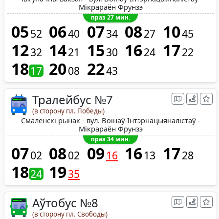
Мікрараён Фрунзэ
праз 27 мин.
05
06
07
08
10
52
40
34
27
45
12
14
15
16
17
32
21
30
24
22
18
20
22
17
08
43
Тралейбус №7
(в сторону пл. Победы)
Смаленскі рынак - вул. Воінаў-Інтэрнацыяналістаў -
Мікрараён Фрунзэ
праз 34 мин.
07
08
09
16
17
02
02
16
13
28
18
19
24
35
Аўтобус №8
(в сторону пл. Свободы)