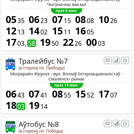
Чыгуначны вакзал
праз 8 мин.
05
06
07
08
10
35
23
15
08
26
12
14
15
16
13
02
11
05
17
19
22
00
03
58
50
26
03
Тралейбус №7
(в сторону пл. Свободы)
Мікрараён Фрунзэ - вул. Воінаў-Інтэрнацыяналістаў -
Смаленскі рынак
праз 13 мин.
06
07
08
15
17
43
41
55
52
07
18
19
03
14
Аўтобус №8
(в сторону пл. Победы)