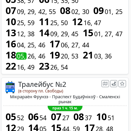
38
57
15
35
50
07
08
09
09
29
42
55
02
30
01
25
10
11
12
25
59
25
50
16
47
13
14
15
12
38
09
29
45
01
27
47
16
17
04
25
46
06
27
44
18
19
21
05
26
46
20
53
03
36
22
23
16
49
26
54
Тралейбус №2
(в сторону пл. Свободы)
Мікрараён Фрунзэ - Праспект Будаўнікоў - Смаленскі
рынак
праз 1 ч. 15 м.
05
06
07
08
10
52
54
27
37
51
12
14
15
17
29
05
44
59
28
48