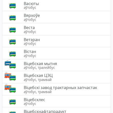
Васюты
аўтобус
Вярхоўе
аўтобус
Веста
аўтобус
Ветэран
аўтобус
Вістан
аўтобус
Вiцебская мытня
аўтобус, тралейбус
Віцебская ЦЭЦ
аўтобус, трамвай
Віцебскі завод трактарных запчастак
аўтобус, трамвай
Віцебсклес
аўтобус
Віцебскнафтапрадукт