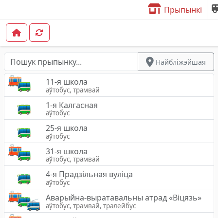
Прыпынкі
Найбліжэйшая
11-я школа
аўтобус, трамвай
1-я Калгасная
аўтобус
25-я школа
аўтобус
31-я школа
аўтобус, трамвай
4-я Прадзільная вуліца
аўтобус
Аварыйна-выратавальны атрад «Вiцязь»
аўтобус, трамвай, тралейбус