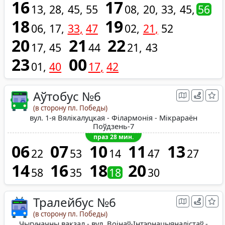
16
17
13
28
45
55
08
20
33
45
56
18
19
06
17
33
47
02
21
52
20
21
22
17
45
44
21
43
23
00
01
40
17
42
Аўтобус №6
(в сторону пл. Победы)
вул. 1-я Вялікалуцкая - Філармонія - Мікрараён
Поўдзень-7
праз 28 мин.
06
07
10
11
13
22
53
14
47
27
14
16
18
20
58
35
18
30
Тралейбус №6
(в сторону пл. Победы)
Чыгуначны вакзал - вул. Воінаў-Інтэрнацыяналістаў -