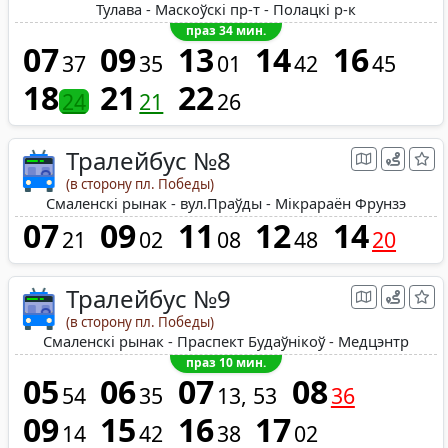
Тулава - Маскоўскі пр-т - Полацкі р-к
праз 34 мин.
07
09
13
14
16
37
35
01
42
45
18
21
22
24
21
26
Тралейбус №8
(в сторону пл. Победы)
Смаленскі рынак - вул.Праўды - Мікрараён Фрунзэ
07
09
11
12
14
21
02
08
48
20
Тралейбус №9
(в сторону пл. Победы)
Смаленскі рынак - Праспект Будаўнікоў - Медцэнтр
праз 10 мин.
05
06
07
08
54
35
13
53
36
09
15
16
17
14
42
38
02