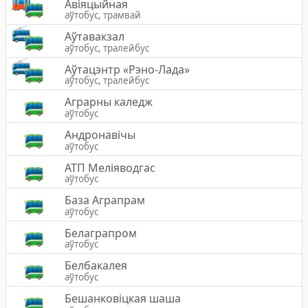
Авіяцыйная
аўтобус, трамвай
Аўтавакзал
аўтобус, тралейбус
Аўтацэнтр «Рэно-Лада»
аўтобус, тралейбус
Аграрны каледж
аўтобус
Андронавічы
аўтобус
АТП Меліяводгас
аўтобус
База Аграпрам
аўтобус
Белаграпром
аўтобус
Белбакалея
аўтобус
Бешанковіцкая шаша