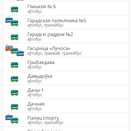
Гімназія № 6
аўтобус
Гарадская палiклiника №5
аўтобус, тралейбус
Гарадскі раддом №2
аўтобус
Гасцініца «Лучоса»
аўтобус, трамвай, тралейбус
Грыбаедава
аўтобус
Давыдоўка
аўтобус
Дачы-1
аўтобус
Дачная
аўтобус
Палац спорту
аўтобус, тралейбус