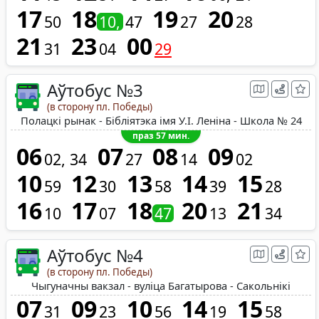
17
18
19
20
50
10
47
27
28
21
23
00
31
04
29
Аўтобус №3
(в сторону пл. Победы)
Полацкі рынак - Бібліятэка імя У.І. Леніна - Школа № 24
праз 57 мин.
06
07
08
09
02
34
27
14
02
10
12
13
14
15
59
30
58
39
28
16
17
18
20
21
10
07
47
13
34
Аўтобус №4
(в сторону пл. Победы)
Чыгуначны вакзал - вуліца Багатырова - Сакольнікі
07
09
10
14
15
31
23
56
19
58