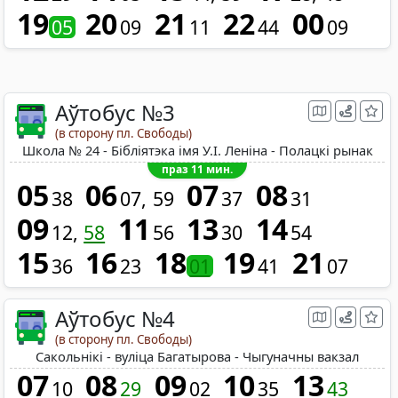
19
20
21
22
00
05
09
11
44
09
Аўтобус №3
(в сторону пл. Свободы)
Школа № 24 - Бібліятэка імя У.І. Леніна - Полацкі рынак
праз 11 мин.
05
06
07
08
38
07
59
37
31
09
11
13
14
12
58
56
30
54
15
16
18
19
21
36
23
01
41
07
Аўтобус №4
(в сторону пл. Свободы)
Сакольнікі - вуліца Багатырова - Чыгуначны вакзал
07
08
09
10
13
10
29
02
35
43