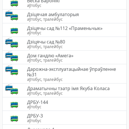
Вёска Баронiкi
аўтобус
Дзіцячая амбулаторыя
аўтобус, тралейбус
Дзіцячы сад №112 «Праменьчык»
аўтобус
Дзiцячы сад №80
аўтобус, тралейбус
Дом гандлю «Амега»
аўтобус, тралейбус
Дарожна-эксплуатацыйнае ўпраўленне
№31
аўтобус, тралейбус
Драматычны тэатр імя Якуба Коласа
аўтобус, тралейбус
ДРБУ-144
аўтобус
ДРБУ-3
аўтобус