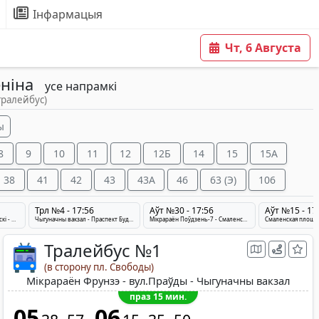
Інфармацыя
Чт, 6 Августа
еніна
усе напрамкі
тралейбус)
ы
8
9
10
11
12
12Б
14
15
15A
38
41
42
43
43A
46
63 (Э)
106
Трл №4 - 17:56
Аўт №30 - 17:56
Аўт №15 - 17
вул. 33-й Арміі - пр-т Маскоўскі - Чыгуначны Вакзал
Чыгуначны вакзал - Праспект Будаўнікоў - Смаленскі рынак
Мікрараён Поўдзень-7 - Смаленскі рынак - вёска Падбярэззе
Тралейбус №1
(в сторону пл. Свободы)
Мікрараён Фрунзэ - вул.Праўды - Чыгуначны вакзал
праз 15 мин.
05
06