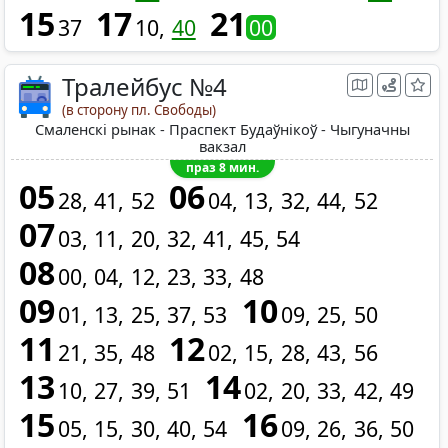
15
17
21
37
10
40
00
Тралейбус №4
(в сторону пл. Свободы)
Смаленскі рынак - Праспект Будаўнікоў - Чыгуначны
вакзал
праз 8 мин.
05
06
28
41
52
04
13
32
44
52
07
03
11
20
32
41
45
54
08
00
04
12
23
33
48
09
10
01
13
25
37
53
09
25
50
11
12
21
35
48
02
15
28
43
56
13
14
10
27
39
51
02
20
33
42
49
15
16
05
15
30
40
54
09
26
36
50