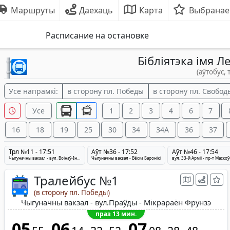
Маршруты
Даехаць
Карта
Выбранае
Расписание на остановке
Бібліятэка імя Л
(аўтобус, 
Усе напрамкі:
в сторону пл. Победы
в сторону пл. Свобод
Усе
1
2
3
4
6
7
16
18
19
25
30
34
34A
36
37
Трл №11 - 17:51
Аўт №36 - 17:52
Аўт №46 - 17:54
Чыгуначны вакзал - вул. Воінаў-Інтэрнацыяналістаў - Медцэнтр
Чыгуначны вакзал - Вёска Баронiкi
Тралейбус №1
(в сторону пл. Победы)
Чыгуначны вакзал - вул.Праўды - Мікрараён Фрунзэ
праз 13 мин.
05
06
07