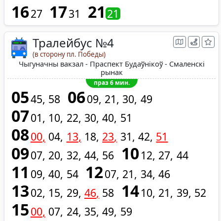
16
17
21
27
31
21
Тралейбус №4
(в сторону пл. Победы)
Чыгуначны вакзал - Праспект Будаўнікоў - Смаленскі
рынак
праз 6 мин.
05
06
45
58
09
21
30
49
07
01
10
22
30
40
51
08
00
04
13
18
23
31
42
51
09
10
07
20
32
44
56
12
27
44
11
12
09
40
54
07
21
34
46
13
14
02
15
29
46
58
10
21
39
52
15
00
07
24
35
49
59