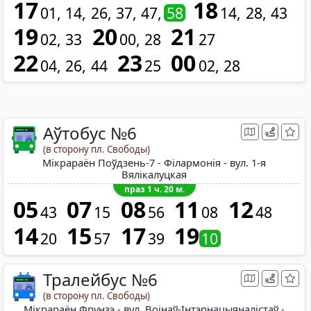
17
18
01
14
26
37
47
58
14
28
43
19
20
21
02
33
00
28
27
22
23
00
04
26
44
25
02
28
Аўтобус №6
(в сторону пл. Свободы)
Мікрараён Поўдзень-7 - Філармонія - вул. 1-я
Вялікалуцкая
праз 1 ч. 20 м.
05
07
08
11
12
43
15
56
08
48
14
15
17
19
20
57
39
10
Тралейбус №6
(в сторону пл. Свободы)
Мікрараён Фрунзэ - вул. Воінаў-Інтэрнацыяналістаў -