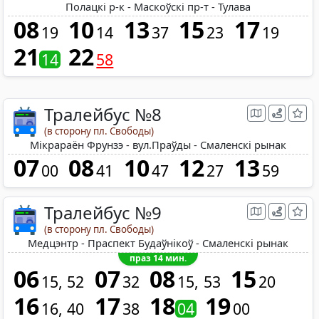
Полацкі р-к - Маскоўскі пр-т - Тулава
08
10
13
15
17
19
14
37
23
19
21
22
14
58
Тралейбус №8
(в сторону пл. Свободы)
Мікрараён Фрунзэ - вул.Праўды - Смаленскі рынак
07
08
10
12
13
00
41
47
27
59
Тралейбус №9
(в сторону пл. Свободы)
Медцэнтр - Праспект Будаўнікоў - Смаленскі рынак
праз 14 мин.
06
07
08
15
15
52
32
15
53
20
16
17
18
19
16
40
38
04
00