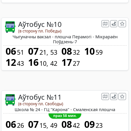
Аўтобус №10
(в сторону пл. Победы)
Чыгуначны вакзал - плошча Перамогі - Мікрараён
Поўдзень-7
06
07
08
10
51
21
53
32
59
12
16
17
43
10
42
27
Аўтобус №11
(в сторону пл. Свободы)
Школа № 24 - ГЦ "Карона" - Смаленская плошча
праз 58 мин.
06
07
08
09
26
15
49
42
23