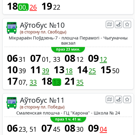
18
19
00
26
22
Аўтобус №10
(в сторону пл. Свободы)
Мікрараён Поўдзень-7 - плошча Перамогі - Чыгуначны
вакзал
праз 23 мин.
06
07
08
09
31
01
33
12
12
10
11
13
14
15
39
39
18
25
50
17
18
21
07
33
13
35
Аўтобус №11
(в сторону пл. Победы)
Смаленская плошча - ГЦ "Карона" - Школа № 24
праз 1 ч. 41 м.
06
07
08
09
23
51
45
30
04