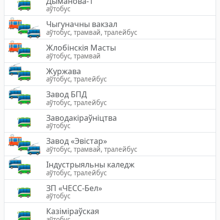
Дыманова-1
аўтобус
Чыгуначны вакзал
аўтобус, трамвай, тралейбус
Жлобiнскiя Масты
аўтобус, трамвай
Журжава
аўтобус, тралейбус
Завод БПД
аўтобус, тралейбус
Заводакіраўніцтва
аўтобус
Завод «Эвістар»
аўтобус, трамвай, тралейбус
Індустрыяльны каледж
аўтобус, тралейбус
ЗП «ЧЕСС-Бел»
аўтобус
Казіміраўская
аўтобус