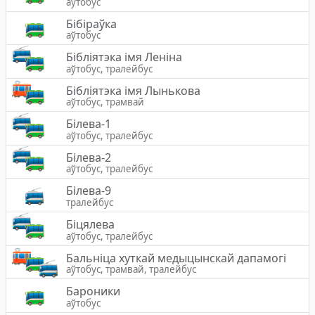
аўтобус
Бібіраўка
аўтобус
Бібліятэка імя Леніна
аўтобус, тралейбус
Бібліятэка імя Лынькова
аўтобус, трамвай
Білева-1
аўтобус, тралейбус
Білева-2
аўтобус, тралейбус
Білева-9
тралейбус
Біцялева
аўтобус, тралейбус
Бальніца хуткай медыцынскай дапамогі
аўтобус, трамвай, тралейбус
Бароники
аўтобус