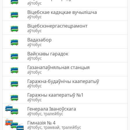
аўтобус
Віцебскае кадэцкае вучылішча
аўтобус
Віцебскэнергаспецрамонт
аўтобус
Вадазабор
аўтобус
Вайскавы гарадок
аўтобус
Газанапаўняльная станцыя
аўтобус
Гаражна-будаўнічы кааператыў
аўтобус
Гаражны кааператыў №1
аўтобус
Генерала Іваноўскага
аўтобус, тралейбус
Гімназія № 4
аўтобус, трамвай, тралейбус