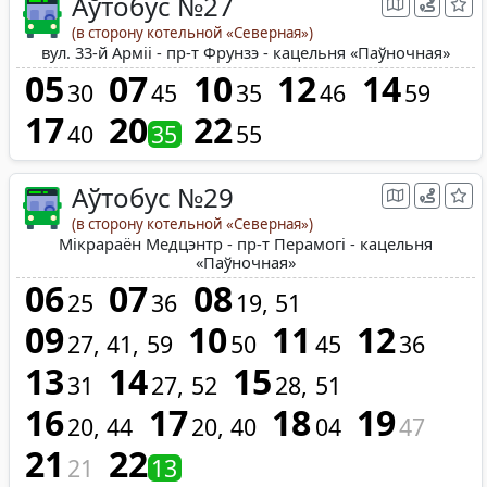
Аўтобус №27
(в сторону котельной «Северная»)
вул. 33-й Арміі - пр-т Фрунзэ - кацельня «Паўночная»
05
07
10
12
14
30
45
35
46
59
17
20
22
40
35
55
Аўтобус №29
(в сторону котельной «Северная»)
Мікрараён Медцэнтр - пр-т Перамогі - кацельня
«Паўночная»
06
07
08
25
36
19
51
09
10
11
12
27
41
59
50
45
36
13
14
15
31
27
52
28
51
16
17
18
19
20
44
20
40
04
47
21
22
21
13