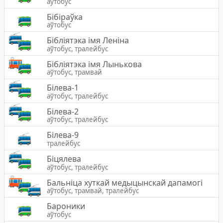
аўтобус
Бібіраўка
аўтобус
Бібліятэка імя Леніна
аўтобус, тралейбус
Бібліятэка імя Лынькова
аўтобус, трамвай
Білева-1
аўтобус, тралейбус
Білева-2
аўтобус, тралейбус
Білева-9
тралейбус
Біцялева
аўтобус, тралейбус
Бальніца хуткай медыцынскай дапамогі
аўтобус, трамвай, тралейбус
Бароники
аўтобус