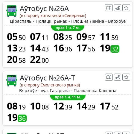
Аўтобус №26A
(в сторону котельной «Северная»)
Ціраспаль - Полацкі рынак - Плошча Леніна - Вярхоўе
праз 1 ч. 7 м.
05
07
08
09
11
50
11
25
57
59
13
14
16
17
19
23
43
36
56
32
20
22
58
00
Аўтобус №26A-Т
(в сторону Смоленского рынка)
Вярхоўе - вул. Гагарына - Паліклініка Калініна
праз 1 ч. 11 м.
08
10
12
14
17
19
08
39
29
52
19
36