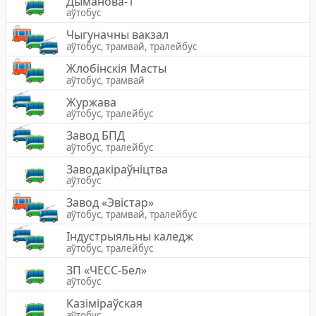
Дыманова-1
аўтобус
Чыгуначны вакзал
аўтобус, трамвай, тралейбус
Жлобiнскiя Масты
аўтобус, трамвай
Журжава
аўтобус, тралейбус
Завод БПД
аўтобус, тралейбус
Заводакіраўніцтва
аўтобус
Завод «Эвістар»
аўтобус, трамвай, тралейбус
Індустрыяльны каледж
аўтобус, тралейбус
ЗП «ЧЕСС-Бел»
аўтобус
Казіміраўская
аўтобус