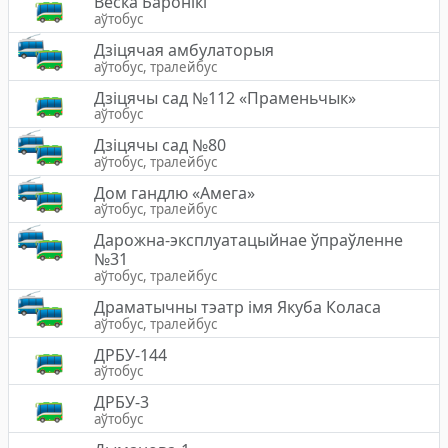
Вёска Баронiкi
аўтобус
Дзіцячая амбулаторыя
аўтобус, тралейбус
Дзіцячы сад №112 «Праменьчык»
аўтобус
Дзiцячы сад №80
аўтобус, тралейбус
Дом гандлю «Амега»
аўтобус, тралейбус
Дарожна-эксплуатацыйнае ўпраўленне
№31
аўтобус, тралейбус
Драматычны тэатр імя Якуба Коласа
аўтобус, тралейбус
ДРБУ-144
аўтобус
ДРБУ-3
аўтобус