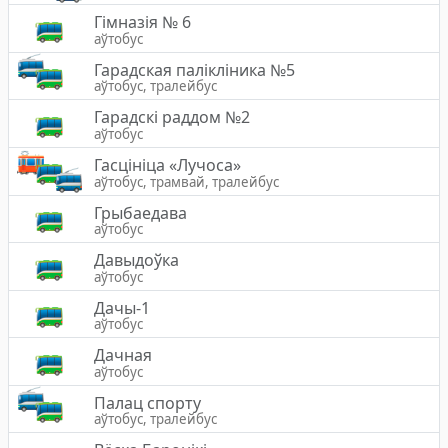
Гімназія № 6
аўтобус
Гарадская палiклiника №5
аўтобус, тралейбус
Гарадскі раддом №2
аўтобус
Гасцініца «Лучоса»
аўтобус, трамвай, тралейбус
Грыбаедава
аўтобус
Давыдоўка
аўтобус
Дачы-1
аўтобус
Дачная
аўтобус
Палац спорту
аўтобус, тралейбус