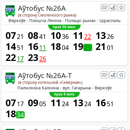
Аўтобус №26A
(в сторону Смоленского рынка)
Вярхоўе - Плошча Леніна - Полацкі рынак - Ціраспаль
праз 56 мин.
07
08
10
11
13
21
41
36
22
26
14
16
18
19
21
51
11
04
21
01
22
23
17
26
Аўтобус №26A-Т
(в сторону котельной «Северная»)
Паліклініка Калініна - вул. Гагарына - Вярхоўе
праз 9 мин.
07
09
11
13
16
17
05
24
24
51
18
34