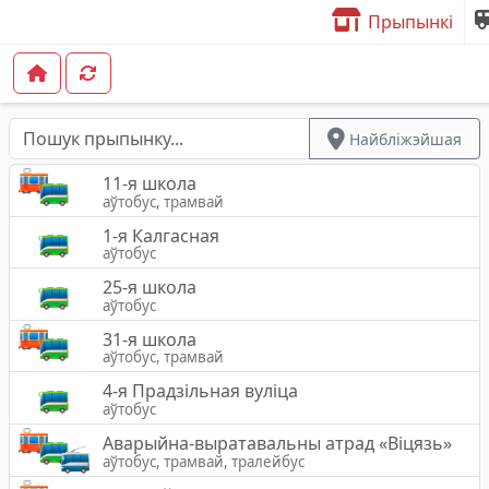
Прыпынкі
Найбліжэйшая
11-я школа
аўтобус, трамвай
1-я Калгасная
аўтобус
25-я школа
аўтобус
31-я школа
аўтобус, трамвай
4-я Прадзільная вуліца
аўтобус
Аварыйна-выратавальны атрад «Вiцязь»
аўтобус, трамвай, тралейбус