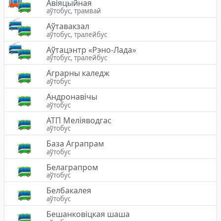
Авіяцыйная
аўтобус, трамвай
Аўтавакзал
аўтобус, тралейбус
Аўтацэнтр «Рэно-Лада»
аўтобус, тралейбус
Аграрны каледж
аўтобус
Андронавічы
аўтобус
АТП Меліяводгас
аўтобус
База Аграпрам
аўтобус
Белаграпром
аўтобус
Белбакалея
аўтобус
Бешанковіцкая шаша