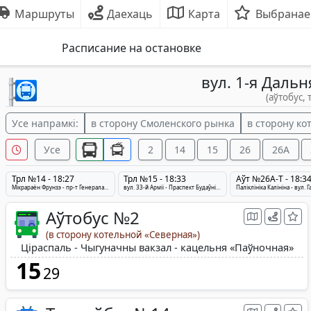
Маршруты
Даехаць
Карта
Выбранае
Расписание на остановке
вул. 1-я Даль
(аўтобус, 
Усе напрамкі:
в сторону Смоленского рынка
в сторону ко
Усе
2
14
15
26
26A
Трл №14 - 18:27
Трл №15 - 18:33
Аўт №26A-Т - 18:3
Мікрараён Фрунзэ - пр-т Генерала Люднікава - Кацельня «Паўночная»
вул. 33-й Арміі - Праспект Будаўнікоў - Кацельня «Паўночная»
Аўтобус №2
(в сторону котельной «Северная»)
Ціраспаль - Чыгуначны вакзал - кацельня «Паўночная»
15
29