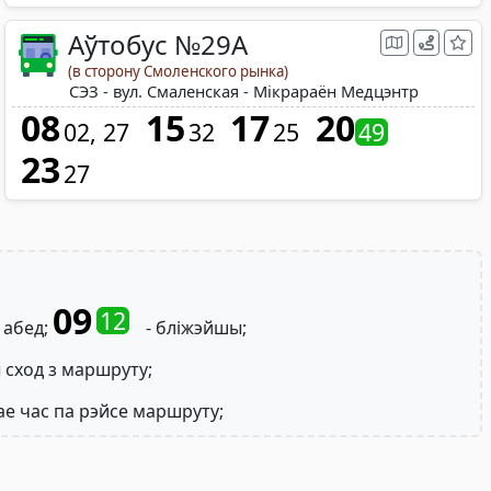
Аўтобус №29A
(в сторону Смоленского рынка)
СЭЗ - вул. Смаленская - Мікрараён Медцэнтр
08
15
17
20
02
27
32
25
49
23
27
09
12
 абед;
- бліжэйшы;
 сход з маршруту;
ае час па рэйсе маршруту;