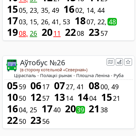
15
16
05
23
35
49
02
14
44
17
18
03
15
26
41
53
07
22
48
19
20
22
23
08
26
11
08
57
Аўтобус №26
(в сторону котельной «Северная»)
Ціраспаль - Полацкі рынак - Плошча Леніна - Руба
05
06
07
08
59
17
27
41
00
49
10
12
13
14
15
50
57
14
04
21
16
17
20
21
04
25
40
39
38
22
23
50
56