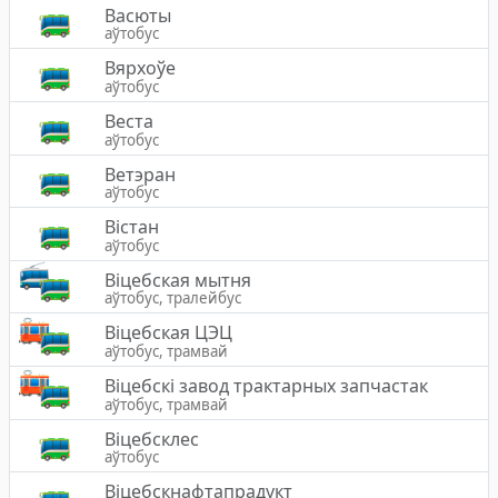
Васюты
аўтобус
Вярхоўе
аўтобус
Веста
аўтобус
Ветэран
аўтобус
Вістан
аўтобус
Вiцебская мытня
аўтобус, тралейбус
Віцебская ЦЭЦ
аўтобус, трамвай
Віцебскі завод трактарных запчастак
аўтобус, трамвай
Віцебсклес
аўтобус
Віцебскнафтапрадукт