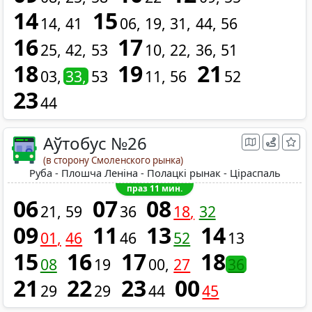
14
15
14
41
06
19
31
44
56
16
17
25
42
53
10
22
36
51
18
19
21
03
33
53
11
56
52
23
44
Аўтобус №26
(в сторону Смоленского рынка)
Руба - Плошча Леніна - Полацкі рынак - Ціраспаль
праз 11 мин.
06
07
08
21
59
36
18
32
09
11
13
14
01
46
46
52
13
15
16
17
18
08
19
00
27
36
21
22
23
00
29
29
44
45