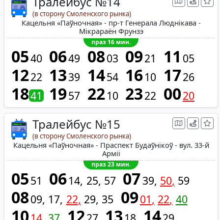
Тралейбус №14
(в сторону Смоленского рынка)
Кацельня «Паўночная» - пр-т Генерала Люднікава -
Мікрараён Фрунзэ
праз 16 мин.
05
06
08
09
11
40
49
03
21
05
12
13
14
16
17
22
39
54
10
26
18
19
22
23
00
41
57
10
22
20
Тралейбус №15
(в сторону Смоленского рынка)
Кацельня «Паўночная» - Праспект Будаўнікоў - вул. 33-й
Арміі
праз 23 мин.
05
06
07
51
14
25
57
39
50
59
08
09
09
17
22
29
35
01
22
40
10
12
13
14
14
37
27
18
29