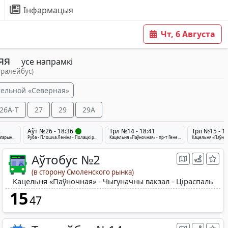
Інфармацыя
Чт, 6 Августа
няя
усе напрамкі
тралейбус)
тельной «Северная»
26A-Т
27
29
29A
4
Аўт №26 - 18:36
Трл №14 - 18:41
Трл №15 - 1
Паліклініка Калініна - вул. Гагарына - Вярхоўе
Руба - Плошча Леніна - Полацкі рынак - Ціраспаль
Кацельня «Паўночная» - пр-т Генерала Люднікава - Мікрараён Фрунзэ
Аўтобус №2
(в сторону Смоленского рынка)
Кацельня «Паўночная» - Чыгуначны вакзал - Ціраспаль
15
47