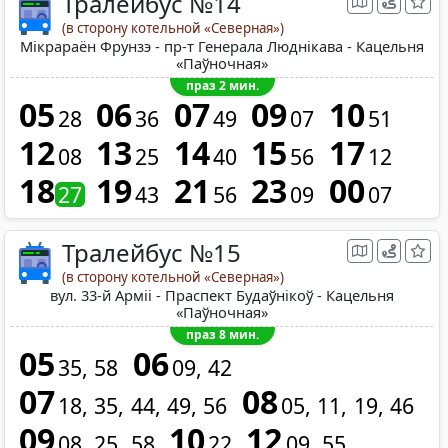
Тралейбус №14
(в сторону котельной «Северная»)
Мікрараён Фрунзэ - пр-т Генерала Люднікава - Кацельня
«Паўночная»
праз 2 мин.
05
06
07
09
10
28
36
49
07
51
12
13
14
15
17
08
25
40
56
12
18
19
21
23
00
27
43
56
09
07
Тралейбус №15
(в сторону котельной «Северная»)
вул. 33-й Арміі - Праспект Будаўнікоў - Кацельня
«Паўночная»
праз 8 мин.
05
06
35
58
09
42
07
08
18
35
44
49
56
05
11
19
46
09
10
12
08
25
58
22
09
55