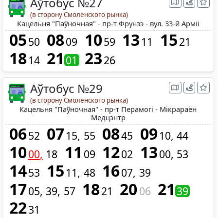
Аўтобус №27
(в сторону Смоленского рынка)
Кацельня "Паўночная" - пр-т Фрунзэ - вул. 33-й Арміі
05
08
10
13
15
50
09
59
11
21
18
21
23
14
01
26
Аўтобус №29
(в сторону Смоленского рынка)
Кацельня "Паўночная" - пр-т Перамогі - Мікрараён
Медцэнтр
06
07
08
09
52
15
55
45
10
44
10
11
12
13
00
18
09
02
00
53
14
15
16
53
11
48
07
39
17
18
20
21
05
39
57
21
06
39
22
31