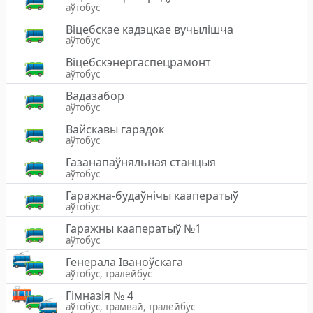
аўтобус
Віцебскае кадэцкае вучылішча
аўтобус
Віцебскэнергаспецрамонт
аўтобус
Вадазабор
аўтобус
Вайскавы гарадок
аўтобус
Газанапаўняльная станцыя
аўтобус
Гаражна-будаўнічы кааператыў
аўтобус
Гаражны кааператыў №1
аўтобус
Генерала Іваноўскага
аўтобус, тралейбус
Гімназія № 4
аўтобус, трамвай, тралейбус