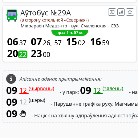
Аўтобус №29A
(в сторону котельной «Северная»)
Мікрараён Медцэнтр - вул. Смаленская - СЭЗ
праз 1 ч. 57 м.
06
07
15
16
37
26
57
02
59
20
23
22
00
Апісанне адзнак прытрымлівання:
09
09
(чырвоны)
(зялёны)
12
12
- у парк;
- на
09
(шэры)
12
- Парушэнне графіка руху. Магчымы
09
- Націск на хвіліну адпраўлення адлюстроўв