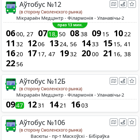
Аўтобус №12
(в сторону Смоленского рынка)
Мікрараён Медцэнтр - Філармонія - Уланавічы-2
праз 13 мин.
06
07
08
09
10
00
27
18
50
38
15
22
11
12
13
14
15
32
06
24
56
33
15
41
16
17
19
20
21
20
17
47
32
00
16
38
22
56
Аўтобус №12Б
(в сторону Смоленского рынка)
Мікрараён Медцэнтр - Філармонія - Уланавічы-2
09
12
14
16
47
31
21
03
Аўтобус №106
(в сторону Смоленского рынка)
Васюты - пр-т Маскоўскі - Бібіраўка