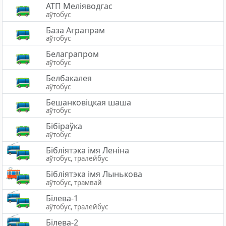
АТП Меліяводгас
аўтобус
База Аграпрам
аўтобус
Белаграпром
аўтобус
Белбакалея
аўтобус
Бешанковіцкая шаша
аўтобус
Бібіраўка
аўтобус
Бібліятэка імя Леніна
аўтобус, тралейбус
Бібліятэка імя Лынькова
аўтобус, трамвай
Білева-1
аўтобус, тралейбус
Білева-2