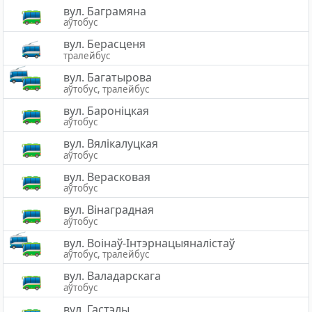
вул. Баграмяна
аўтобус
вул. Берасценя
тралейбус
вул. Багатырова
аўтобус, тралейбус
вул. Бароніцкая
аўтобус
вул. Вялікалуцкая
аўтобус
вул. Верасковая
аўтобус
вул. Вінаградная
аўтобус
вул. Воінаў-Інтэрнацыяналістаў
аўтобус, тралейбус
вул. Валадарскага
аўтобус
вул. Гастэлы