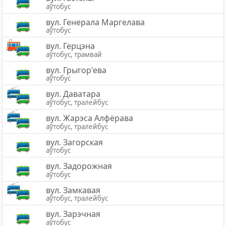
аўтобус
вул. Генерала Маргелава
аўтобус
вул. Герцэна
аўтобус, трамвай
вул. Грыгор'ева
аўтобус
вул. Даватара
аўтобус, тралейбус
вул. Жарэса Алфёрава
аўтобус, тралейбус
вул. Загорская
аўтобус
вул. Задорожная
аўтобус
вул. Замкавая
аўтобус, тралейбус
вул. Зарэчная
аўтобус