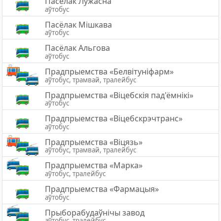
Пaсёлaк Лужасна
аўтобус
Пасёлак Мішкава
аўтобус
Пасёлак Альгова
аўтобус
Прадпрыемства «Белвітуніфарм»
аўтобус, трамвай, тралейбус
Прадпрыемства «Вiцебскiя пад'ёмнiкi»
аўтобус
Прадпрыемства «Віцебскрэчтранс»
аўтобус
Прадпрыемства «Віцязь»
аўтобус, трамвай, тралейбус
Прадпрыемства «Марка»
аўтобус, тралейбус
Прадпрыемства «Фармацыя»
аўтобус
Прыборабудаўнічы завод
аўтобус, тралейбус