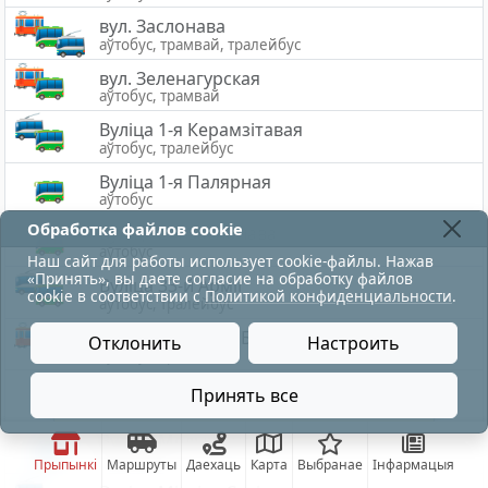
вул. Заслонава
аўтобус, трамвай, тралейбус
вул. Зеленагурская
аўтобус, трамвай
Вуліца 1-я Керамзітавая
аўтобус, тралейбус
Вуліца 1-я Палярная
аўтобус
Обработка файлов cookie
Вулiца 2-я Заслонава
аўтобус
Наш сайт для работы использует cookie-файлы. Нажав
«Принять», вы даете согласие на обработку файлов
Вуліца 33-й Арміі
cookie в соответствии с
Политикой конфиденциальности
.
аўтобус, тралейбус
Вуліца Генерала Белабародава
Отклонить
Настроить
аўтобус, трамвай
Вуліца Даламітавая
Принять все
из-за погодных условий троллейбусы следуют по
аўтобус
Вуліца Медыцынская
тралейбус
Прыпынкі
Маршруты
Даехаць
Карта
Выбранае
Інфармацыя