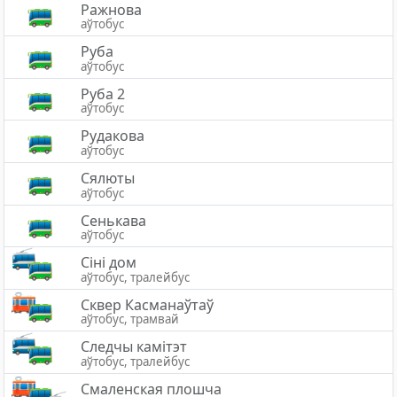
Ражнова
аўтобус
Руба
аўтобус
Руба 2
аўтобус
Рудакова
аўтобус
Сялюты
аўтобус
Сенькава
аўтобус
Сіні дом
аўтобус, тралейбус
Сквер Касманаўтаў
аўтобус, трамвай
Следчы камітэт
аўтобус, тралейбус
Смаленская плошча