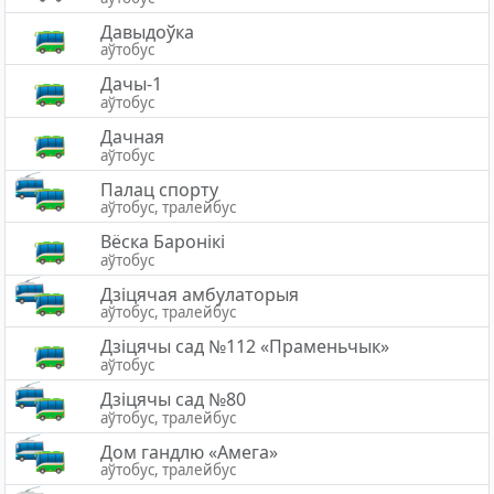
Давыдоўка
аўтобус
Дачы-1
аўтобус
Дачная
аўтобус
Палац спорту
аўтобус, тралейбус
Вёска Баронiкi
аўтобус
Дзіцячая амбулаторыя
аўтобус, тралейбус
Дзіцячы сад №112 «Праменьчык»
аўтобус
Дзiцячы сад №80
аўтобус, тралейбус
Дом гандлю «Амега»
аўтобус, тралейбус