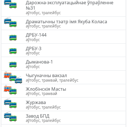
Дарожна-эксплуатацыйнае ўпраўленне
№31
аўтобус, тралейбус
Драматычны тэатр імя Якуба Коласа
аўтобус, тралейбус
ДРБУ-144
аўтобус
ДРБУ-3
аўтобус
Дыманова-1
аўтобус
Чыгуначны вакзал
аўтобус, трамвай, тралейбус
Жлобiнскiя Масты
аўтобус, трамвай
Журжава
аўтобус, тралейбус
Завод БПД
аўтобус, тралейбус