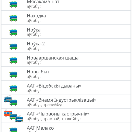
Мясакамбінат
аўтобус
Находка
аўтобус
Ноўка
аўтобус
Ноўка-2
аўтобус
Новааршанская шаша
аўтобус
Новы быт
аўтобус
ААТ «Віцебскія дываны»
аўтобус
ААТ «Знамя Індустрыялізацыі»
аўтобус, тралейбус
ААТ «Чырвоны кастрычнік»
аўтобус, трамвай, тралейбус
ААТ Малако