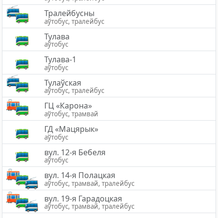
Тралейбусны
аўтобус, тралейбус
Тулава
аўтобус
Тулава-1
аўтобус
Тулаўская
аўтобус, тралейбус
ГЦ «Карона»
аўтобус, трамвай
ГД «Мацярык»
аўтобус
вул. 12-я Бебеля
аўтобус
вул. 14-я Полацкая
аўтобус, трамвай, тралейбус
вул. 19-я Гарадоцкая
аўтобус, трамвай, тралейбус