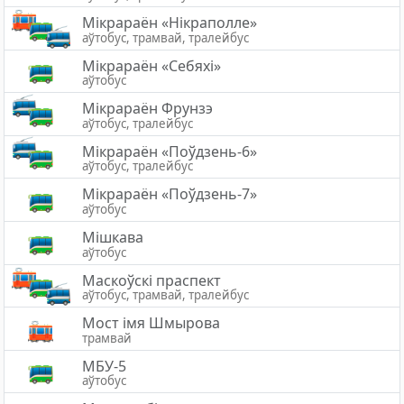
Мiкрараён «Нікраполле»
аўтобус, трамвай, тралейбус
Мікрараён «Себяхі»
аўтобус
Мікрараён Фрунзэ
аўтобус, тралейбус
Мікрараён «Поўдзень-6»
аўтобус, тралейбус
Мікрараён «Поўдзень-7»
аўтобус
Мішкава
аўтобус
Маскоўскі праспект
аўтобус, трамвай, тралейбус
Мост імя Шмырова
трамвай
МБУ-5
аўтобус