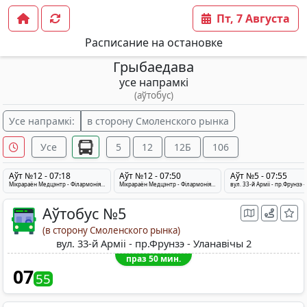
Пт, 7 Августа
Расписание на остановке
Грыбаедава
усе напрамкі
(аўтобус)
Усе напрамкі:
в сторону Смоленского рынка
Усе
5
12
12Б
106
Аўт №12 - 07:18
Аўт №12 - 07:50
Аўт №5 - 07:55
Мікрараён Медцэнтр - Філармонія - Уланавічы-2
Мікрараён Медцэнтр - Філармонія - Уланавічы-2
Аўтобус №5
(в сторону Смоленского рынка)
вул. 33-й Арміі - пр.Фрунзэ - Уланавічы 2
праз 50 мин.
07
55