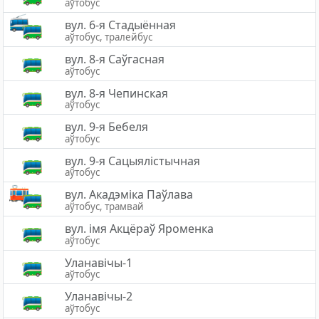
аўтобус
вул. 6-я Стадыённая
аўтобус, тралейбус
вул. 8-я Саўгасная
аўтобус
вул. 8-я Чепинская
аўтобус
вул. 9-я Бебеля
аўтобус
вул. 9-я Сацыялістычная
аўтобус
вул. Акадэміка Паўлава
аўтобус, трамвай
вул. імя Акцёраў Яроменка
аўтобус
Уланавічы-1
аўтобус
Уланавічы-2
аўтобус