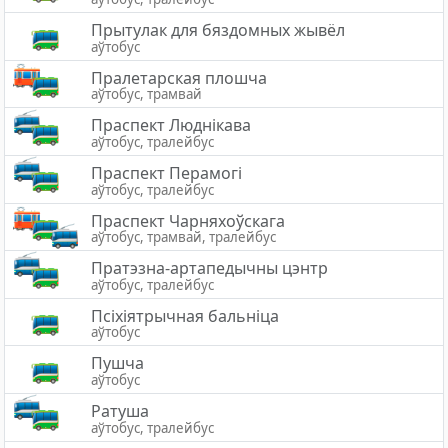
Прытулак для бяздомных жывёл
аўтобус
Пралетарская плошча
аўтобус, трамвай
Праспект Люднікава
аўтобус, тралейбус
Праспект Перамогі
аўтобус, тралейбус
Праспект Чарняхоўскага
аўтобус, трамвай, тралейбус
Пратэзна-артапедычны цэнтр
аўтобус, тралейбус
Псіхіятрычная бальніца
аўтобус
Пушча
аўтобус
Ратуша
аўтобус, тралейбус