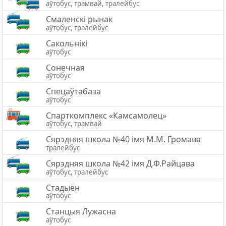
аўтобус, трамвай, тралейбус
Смаленскі рынак
аўтобус, тралейбус
Сакольнікі
аўтобус
Сонечная
аўтобус
Спецаўтабаза
аўтобус
Спарткомплекс «Камсамолец»
аўтобус, трамвай
Сярэдняя школа №40 імя М.М. Громава
тралейбус
Сярэдняя школа №42 імя Д.Ф.Райцава
аўтобус, тралейбус
Стадыён
аўтобус
Станцыя Лужасна
аўтобус