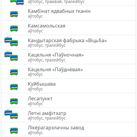
аўтобус, трамвай, тралейбус
Камбінат ядвабных тканін
аўтобус
Камсамольская
аўтобус
Кандытарская фабрыка «Віцьба»
аўтобус, тралейбус
Кацельня «Паўночная»
аўтобус, тралейбус
Кацельня «Паўднёвая»
аўтобус
Куйбышава
аўтобус
Лесапункт
аўтобус
Летні амфітэатр
аўтобус, тралейбус
Лікёрагарэлачны завод
аўтобус