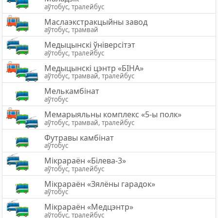
аўтобус, тралейбус
Маслаэкстракцыйны завод
аўтобус, трамвай
Медыцынскі ўніверсітэт
аўтобус, тралейбус
Медыцынскi цэнтр «БIНА»
аўтобус, трамвай, тралейбус
Мелькамбінат
аўтобус
Мемарыяльны комплекс «5-ы полк»
аўтобус, трамвай, тралейбус
Футравы камбінат
аўтобус
Мікрараён «Білева-3»
аўтобус, тралейбус
Мікрараён «Зялёны гарадок»
аўтобус
Мікрараён «Медцэнтр»
аўтобус, тралейбус