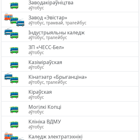
Заводакіраўніцтва
аўтобус
Завод «Эвістар»
аўтобус, трамвай, тралейбус
Індустрыяльны каледж
аўтобус, тралейбус
ЗП «ЧЕСС-Бел»
аўтобус
Казіміраўская
аўтобус
Кінатэатр «Брыганціна»
аўтобус, тралейбус
Кіраўская
аўтобус
Могілкі Копці
аўтобус
Клініка ВДМУ
аўтобус
Каледж электратэхнiкi