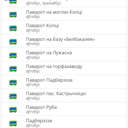
аўтобус, тралейбус
Паварот на могілкі Копці
аўтобус
Паварот Копці
аўтобус
Паварот на базу «Белбакалея»
аўтобус
Паварот на Лужасна
аўтобус
Паварот на торфазаводу
аўтобус
Паварот Падбярэззе
аўтобус
Паварот пас. Кастрычніцкі
аўтобус
Паварот Руба
аўтобус
Падбярэззе
аўтобус