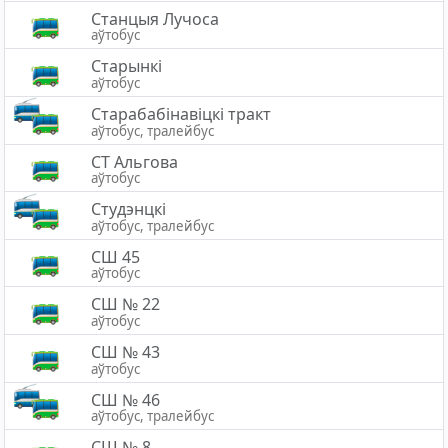
Станцыя Лучоса
аўтобус
Старынкі
аўтобус
Старабабінавіцкі тракт
аўтобус, тралейбус
СТ Альгова
аўтобус
Студэнцкі
аўтобус, тралейбус
СШ 45
аўтобус
СШ № 22
аўтобус
СШ № 43
аўтобус
СШ № 46
аўтобус, тралейбус
СШ № 8