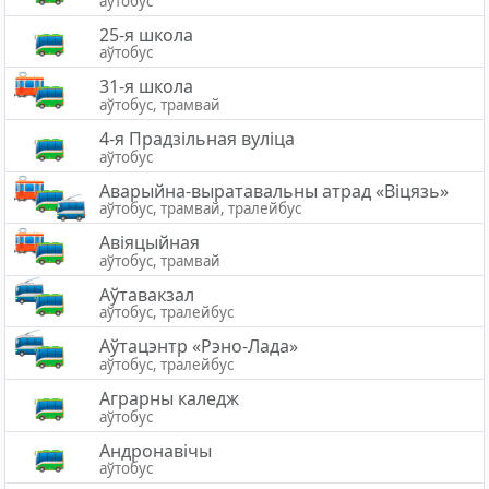
аўтобус
25-я школа
аўтобус
31-я школа
аўтобус, трамвай
4-я Прадзільная вуліца
аўтобус
Аварыйна-выратавальны атрад «Вiцязь»
аўтобус, трамвай, тралейбус
Авіяцыйная
аўтобус, трамвай
Аўтавакзал
аўтобус, тралейбус
Аўтацэнтр «Рэно-Лада»
аўтобус, тралейбус
Аграрны каледж
аўтобус
Андронавічы
аўтобус