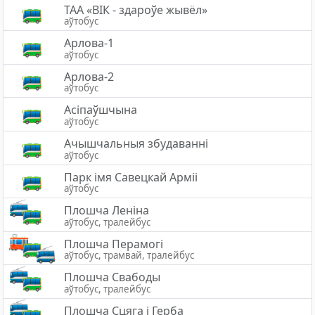
ТАА «ВІК - здароўе жывёл»
аўтобус
Арлова-1
аўтобус
Арлова-2
аўтобус
Асіпаўшчына
аўтобус
Ачышчальныя збудаванні
аўтобус
Парк імя Савецкай Арміі
аўтобус
Плошча Леніна
аўтобус, тралейбус
Плошча Перамогі
аўтобус, трамвай, тралейбус
Плошча Свабоды
аўтобус, тралейбус
Плошча Сцяга i Герба