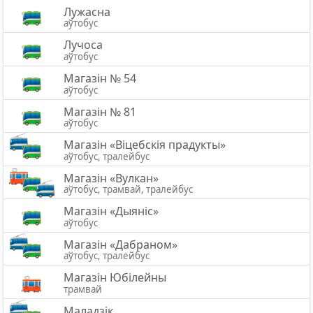
Лужасна
аўтобус
Лучоса
аўтобус
Магазін № 54
аўтобус
Магазін № 81
аўтобус
Магазiн «Вiцебскiя прадукты»
аўтобус, тралейбус
Магазін «Вулкан»
аўтобус, трамвай, тралейбус
Магазін «Дыяніс»
аўтобус
Магазін «Дабраном»
аўтобус, тралейбус
Магазін Юбілейны
трамвай
Маладзік