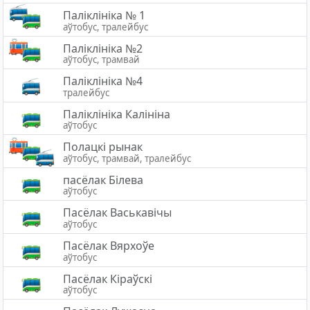
Паліклініка № 1
аўтобус, тралейбус
Паліклініка №2
аўтобус, трамвай
Паліклініка №4
тралейбус
Паліклініка Калініна
аўтобус
Полацкі рынак
аўтобус, трамвай, тралейбус
пасёлак Білева
аўтобус
Пасёлак Васькавічы
аўтобус
Пасёлак Вярхоўе
аўтобус
Пасёлак Кіраўскі
аўтобус