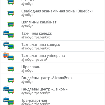
аўтобус
Свабодная эканамічная зона «Вiцебск»
аўтобус
Цяплічны камбінат
аўтобус
Тэхнічны каледж
аўтобус, тралейбус
Тэхналагічны каледж
аўтобус, тралейбус
Тэхналагічны універсітэт
аўтобус, трамвай
Ціраспаль
аўтобус
Гандлёвы цэнтр «Чкалаўскі»
аўтобус
Гандлёвы цэнтр «Эвiком»
аўтобус, тралейбус
Транспартная
аўтобус, тралейбус