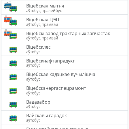
Вiцебская мытня
аўтобус, тралейбус
Віцебская ЦЭЦ
аўтобус, трамвай
Віцебскі завод трактарных запчастак
аўтобус, трамвай
Віцебсклес
аўтобус
Віцебскнафтапрадукт
аўтобус
Віцебскае кадэцкае вучылішча
аўтобус
Віцебскэнергаспецрамонт
аўтобус
Вадазабор
аўтобус
Вайскавы гарадок
аўтобус