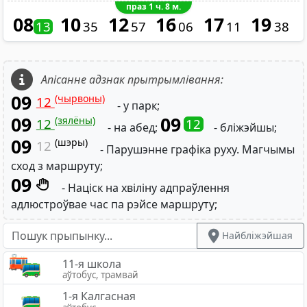
праз 1 ч. 8 м.
08
10
12
16
17
19
13
35
57
06
11
38
Апісанне адзнак прытрымлівання:
09
(чырвоны)
12
- у парк;
09
09
(зялёны)
12
12
- на абед;
- бліжэйшы;
09
(шэры)
12
- Парушэнне графіка руху. Магчымы
сход з маршруту;
09
- Націск на хвіліну адпраўлення
адлюстроўвае час па рэйсе маршруту;
Найбліжэйшая
11-я школа
аўтобус, трамвай
1-я Калгасная