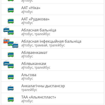
аўтобус
ААТ «Ніка»
аўтобус
ААТ «Рудакова»
аўтобус
Абласная бальніца
аўтобус, тралейбус
Абласная інфекцыйная бальніца
аўтобус, трамвай, тралейбус
Аблваенкамат
аўтобус
Аблвыканкам
аўтобус, тралейбус
Альгова
аўтобус
Анкалагічны дыспансэр
тралейбус
ТАА «Альянспласт»
аўтобус