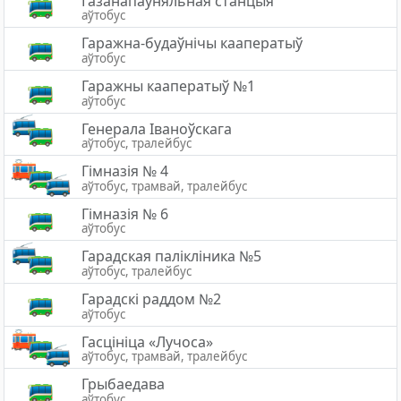
Газанапаўняльная станцыя
аўтобус
Гаражна-будаўнічы кааператыў
аўтобус
Гаражны кааператыў №1
аўтобус
Генерала Іваноўскага
аўтобус, тралейбус
Гімназія № 4
аўтобус, трамвай, тралейбус
Гімназія № 6
аўтобус
Гарадская палiклiника №5
аўтобус, тралейбус
Гарадскі раддом №2
аўтобус
Гасцініца «Лучоса»
аўтобус, трамвай, тралейбус
Грыбаедава
аўтобус