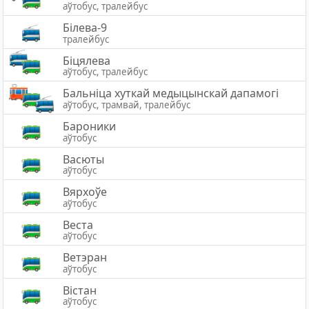
аўтобус, тралейбус
Білева-9
тралейбус
Біцялева
аўтобус, тралейбус
Бальніца хуткай медыцынскай дапамогі
аўтобус, трамвай, тралейбус
Бароники
аўтобус
Васюты
аўтобус
Вярхоўе
аўтобус
Веста
аўтобус
Ветэран
аўтобус
Вістан
аўтобус