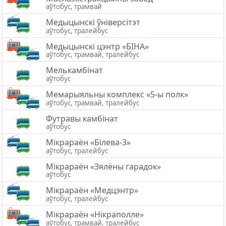
аўтобус, трамвай
Медыцынскі ўніверсітэт
аўтобус, тралейбус
Медыцынскi цэнтр «БIНА»
аўтобус, трамвай, тралейбус
Мелькамбінат
аўтобус
Мемарыяльны комплекс «5-ы полк»
аўтобус, трамвай, тралейбус
Футравы камбінат
аўтобус
Мікрараён «Білева-3»
аўтобус, тралейбус
Мікрараён «Зялёны гарадок»
аўтобус
Мікрараён «Медцэнтр»
аўтобус, тралейбус
Мiкрараён «Нікраполле»
аўтобус, трамвай, тралейбус