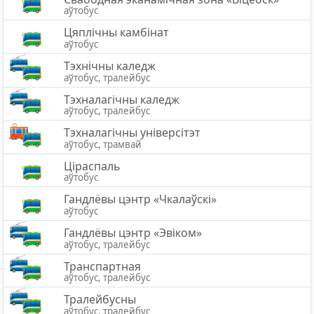
аўтобус
Цяплічны камбінат
аўтобус
Тэхнічны каледж
аўтобус, тралейбус
Тэхналагічны каледж
аўтобус, тралейбус
Тэхналагічны універсітэт
аўтобус, трамвай
Ціраспаль
аўтобус
Гандлёвы цэнтр «Чкалаўскі»
аўтобус
Гандлёвы цэнтр «Эвiком»
аўтобус, тралейбус
Транспартная
аўтобус, тралейбус
Тралейбусны
аўтобус, тралейбус