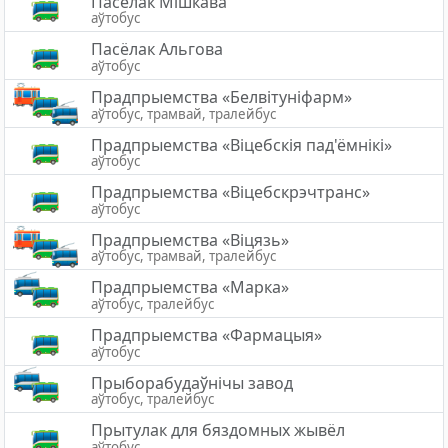
Пасёлак Мішкава
аўтобус
Пасёлак Альгова
аўтобус
Прадпрыемства «Белвітуніфарм»
аўтобус, трамвай, тралейбус
Прадпрыемства «Вiцебскiя пад'ёмнiкi»
аўтобус
Прадпрыемства «Віцебскрэчтранс»
аўтобус
Прадпрыемства «Віцязь»
аўтобус, трамвай, тралейбус
Прадпрыемства «Марка»
аўтобус, тралейбус
Прадпрыемства «Фармацыя»
аўтобус
Прыборабудаўнічы завод
аўтобус, тралейбус
Прытулак для бяздомных жывёл
аўтобус