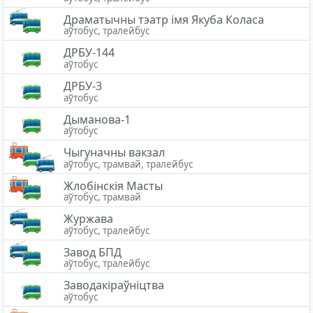
Драматычны тэатр імя Якуба Коласа
аўтобус, тралейбус
ДРБУ-144
аўтобус
ДРБУ-3
аўтобус
Дыманова-1
аўтобус
Чыгуначны вакзал
аўтобус, трамвай, тралейбус
Жлобiнскiя Масты
аўтобус, трамвай
Журжава
аўтобус, тралейбус
Завод БПД
аўтобус, тралейбус
Заводакіраўніцтва
аўтобус