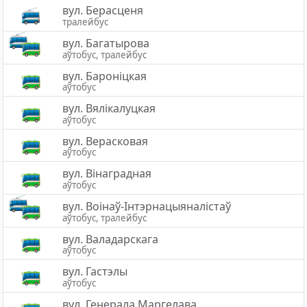
вул. Берасценя
тралейбус
вул. Багатырова
аўтобус, тралейбус
вул. Бароніцкая
аўтобус
вул. Вялікалуцкая
аўтобус
вул. Верасковая
аўтобус
вул. Вінаградная
аўтобус
вул. Воінаў-Інтэрнацыяналістаў
аўтобус, тралейбус
вул. Валадарскага
аўтобус
вул. Гастэлы
аўтобус
вул. Генерала Маргелава