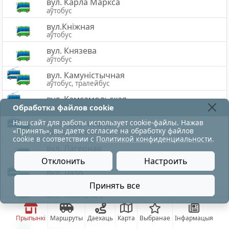
вул. Карла Маркса
аўтобус
вул.Кніжная
аўтобус
вул. Князева
аўтобус
вул. Камуністычная
аўтобус, тралейбус
вул. Камсамольская
Обработка файлов cookie
аўтобус, тралейбус
Наш сайт для работы использует cookie-файлы. Нажав
вул. Караткевіча
«Принять», вы даете согласие на обработку файлов
аўтобус, тралейбус
cookie в соответствии с
Политикой конфиденциальности
.
вул. Лагерная
аўтобус
Отклонить
Настроить
вул. Лазо
аўтобус, тралейбус
Принять все
вул. Лявонава
аўтобус
Прыпынкі
Маршруты
Даехаць
Карта
Выбранае
Інфармацыя
вул. Ліозненская