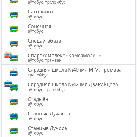
аўтобус, тралейбус
Сакольнікі
аўтобус
Сонечная
аўтобус
Спецаўтабаза
аўтобус
Спарткомплекс «Камсамолец»
аўтобус, трамвай
Сярэдняя школа №40 імя М.М. Громава
тралейбус
Сярэдняя школа №42 імя Д.Ф.Райцава
аўтобус, тралейбус
Стадыён
аўтобус
Станцыя Лужасна
аўтобус
Станцыя Лучоса
аўтобус