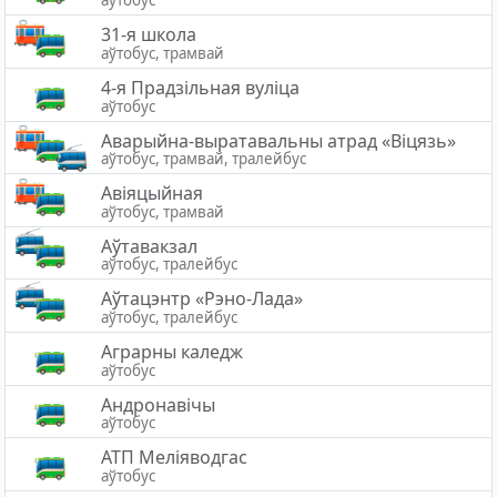
аўтобус
31-я школа
аўтобус, трамвай
4-я Прадзільная вуліца
аўтобус
Аварыйна-выратавальны атрад «Вiцязь»
аўтобус, трамвай, тралейбус
Авіяцыйная
аўтобус, трамвай
Аўтавакзал
аўтобус, тралейбус
Аўтацэнтр «Рэно-Лада»
аўтобус, тралейбус
Аграрны каледж
аўтобус
Андронавічы
аўтобус
АТП Меліяводгас
аўтобус