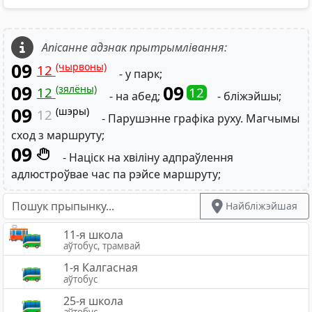
Апісанне адзнак прытрымлівання:
09
(чырвоны)
12
- у парк;
09
09
(зялёны)
12
12
- на абед;
- бліжэйшы;
09
(шэры)
12
- Парушэнне графіка руху. Магчымы
сход з маршруту;
09
- Націск на хвіліну адпраўлення
адлюстроўвае час па рэйсе маршруту;
Найбліжэйшая
11-я школа
аўтобус, трамвай
1-я Калгасная
аўтобус
25-я школа