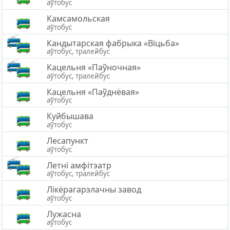
аўтобус
Камсамольская
аўтобус
Кандытарская фабрыка «Віцьба»
аўтобус, тралейбус
Кацельня «Паўночная»
аўтобус, тралейбус
Кацельня «Паўднёвая»
аўтобус
Куйбышава
аўтобус
Лесапункт
аўтобус
Летні амфітэатр
аўтобус, тралейбус
Лікёрагарэлачны завод
аўтобус
Лужасна
аўтобус