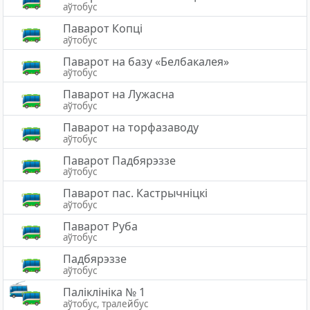
аўтобус
Паварот Копці
аўтобус
Паварот на базу «Белбакалея»
аўтобус
Паварот на Лужасна
аўтобус
Паварот на торфазаводу
аўтобус
Паварот Падбярэззе
аўтобус
Паварот пас. Кастрычніцкі
аўтобус
Паварот Руба
аўтобус
Падбярэззе
аўтобус
Паліклініка № 1
аўтобус, тралейбус