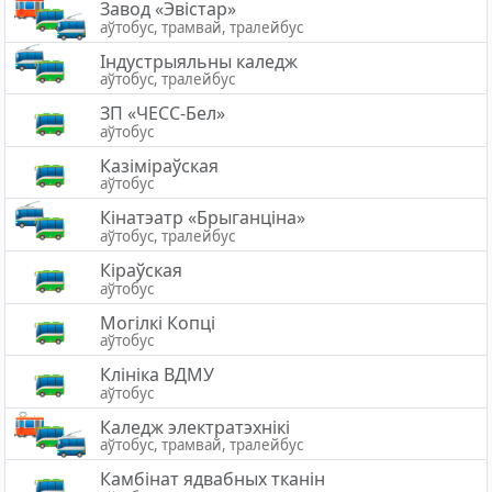
Завод «Эвістар»
аўтобус, трамвай, тралейбус
Індустрыяльны каледж
аўтобус, тралейбус
ЗП «ЧЕСС-Бел»
аўтобус
Казіміраўская
аўтобус
Кінатэатр «Брыганціна»
аўтобус, тралейбус
Кіраўская
аўтобус
Могілкі Копці
аўтобус
Клініка ВДМУ
аўтобус
Каледж электратэхнiкi
аўтобус, трамвай, тралейбус
Камбінат ядвабных тканін