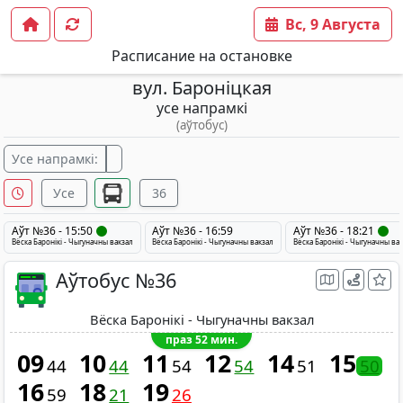
Вс, 9 Августа
Расписание на остановке
вул. Бароніцкая
усе напрамкі
(аўтобус)
Усе напрамкі:
Усе
36
Аўт №36 - 15:50
Аўт №36 - 16:59
Аўт №36 - 18:21
Вёска Баронiкi - Чыгуначны вакзал
Вёска Баронiкi - Чыгуначны вакзал
Вёска Баронiкi - Чыгуначны ва
Аўтобус №36
Вёска Баронiкi - Чыгуначны вакзал
праз 52 мин.
09
10
11
12
14
15
44
44
54
54
51
50
16
18
19
59
21
26