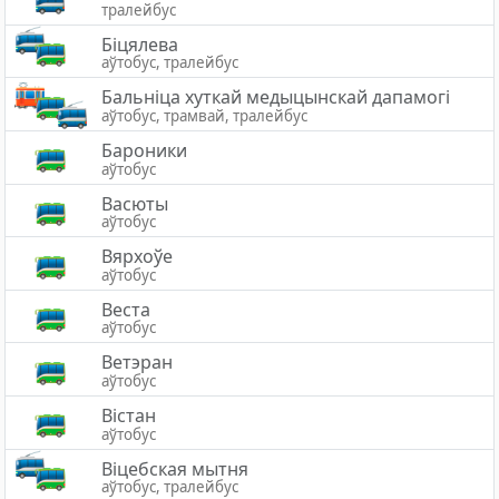
тралейбус
Біцялева
аўтобус, тралейбус
Бальніца хуткай медыцынскай дапамогі
аўтобус, трамвай, тралейбус
Бароники
аўтобус
Васюты
аўтобус
Вярхоўе
аўтобус
Веста
аўтобус
Ветэран
аўтобус
Вістан
аўтобус
Вiцебская мытня
аўтобус, тралейбус