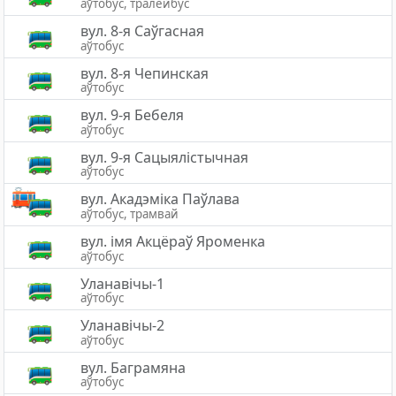
аўтобус, тралейбус
вул. 8-я Саўгасная
аўтобус
вул. 8-я Чепинская
аўтобус
вул. 9-я Бебеля
аўтобус
вул. 9-я Сацыялістычная
аўтобус
вул. Акадэміка Паўлава
аўтобус, трамвай
вул. імя Акцёраў Яроменка
аўтобус
Уланавічы-1
аўтобус
Уланавічы-2
аўтобус
вул. Баграмяна
аўтобус