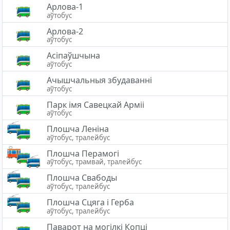
Арлова-1
аўтобус
Арлова-2
аўтобус
Асіпаўшчына
аўтобус
Ачышчальныя збудаванні
аўтобус
Парк імя Савецкай Арміі
аўтобус
Плошча Леніна
аўтобус, тралейбус
Плошча Перамогі
аўтобус, трамвай, тралейбус
Плошча Свабоды
аўтобус, тралейбус
Плошча Сцяга i Герба
аўтобус, тралейбус
Паварот на могілкі Копці