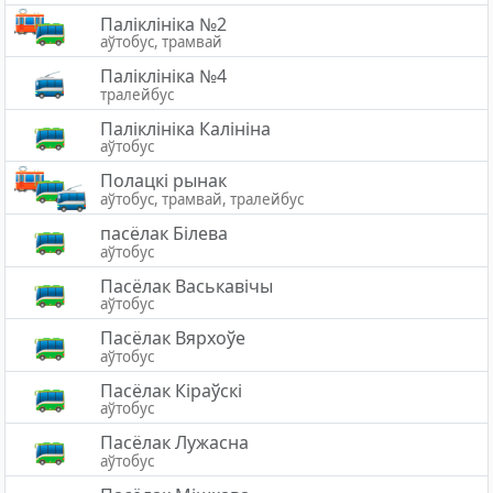
Паліклініка №2
аўтобус, трамвай
Паліклініка №4
тралейбус
Паліклініка Калініна
аўтобус
Полацкі рынак
аўтобус, трамвай, тралейбус
пасёлак Білева
аўтобус
Пасёлак Васькавічы
аўтобус
Пасёлак Вярхоўе
аўтобус
Пасёлак Кіраўскі
аўтобус
Пaсёлaк Лужасна
аўтобус