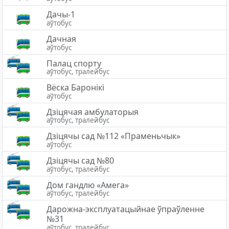
Дачы-1
аўтобус
Дачная
аўтобус
Палац спорту
аўтобус, тралейбус
Вёска Баронiкi
аўтобус
Дзіцячая амбулаторыя
аўтобус, тралейбус
Дзіцячы сад №112 «Праменьчык»
аўтобус
Дзiцячы сад №80
аўтобус, тралейбус
Дом гандлю «Амега»
аўтобус, тралейбус
Дарожна-эксплуатацыйнае ўпраўленне
№31
аўтобус, тралейбус