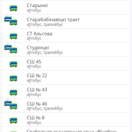
Старынкі
аўтобус
Старабабінавіцкі тракт
аўтобус, тралейбус
СТ Альгова
аўтобус
Студэнцкі
аўтобус, тралейбус
СШ 45
аўтобус
СШ № 22
аўтобус
СШ № 43
аўтобус
СШ № 46
аўтобус, тралейбус
СШ № 8
аўтобус
Свабодная эканамічная зона «Вiцебск»