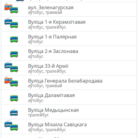
вул. Зеленагурская
аўтобус, трамвай
Вуліца 1-я Керамзітавая
аўтобус, тралейбус
Вуліца 1-я Палярная
аўтобус
Вулiца 2-я Заслонава
аўтобус
Вуліца 33-й Арміі
аўтобус, тралейбус
Вуліца Генерала Белабародава
аўтобус, трамвай
Вуліца Даламітавая
аўтобус
Вуліца Медыцынская
тралейбус
Вуліца Міхаіла Савіцкага
аўтобус, тралейбус