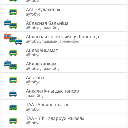
аўтобус
ААТ «Рудакова»
аўтобус
Абласная бальніца
аўтобус, тралейбус
Абласная інфекцыйная бальніца
аўтобус, трамвай, тралейбус
Аблваенкамат
аўтобус
Аблвыканкам
аўтобус, тралейбус
Альгова
аўтобус
Анкалагічны дыспансэр
тралейбус
ТАА «Альянспласт»
аўтобус
ТАА «ВІК - здароўе жывёл»
аўтобус