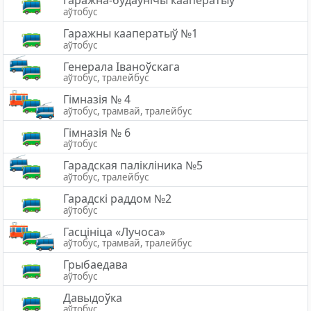
Гаражна-будаўнічы кааператыў
аўтобус
Гаражны кааператыў №1
аўтобус
Генерала Іваноўскага
аўтобус, тралейбус
Гімназія № 4
аўтобус, трамвай, тралейбус
Гімназія № 6
аўтобус
Гарадская палiклiника №5
аўтобус, тралейбус
Гарадскі раддом №2
аўтобус
Гасцініца «Лучоса»
аўтобус, трамвай, тралейбус
Грыбаедава
аўтобус
Давыдоўка
аўтобус