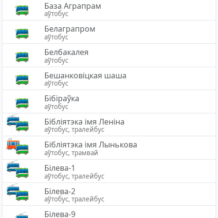
База Аграпрам
аўтобус
Белаграпром
аўтобус
Белбакалея
аўтобус
Бешанковіцкая шаша
аўтобус
Бібіраўка
аўтобус
Бібліятэка імя Леніна
аўтобус, тралейбус
Бібліятэка імя Лынькова
аўтобус, трамвай
Білева-1
аўтобус, тралейбус
Білева-2
аўтобус, тралейбус
Білева-9