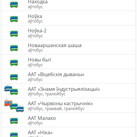
Находка
аўтобус
Ноўка
аўтобус
Ноўка-2
аўтобус
Новааршанская шаша
аўтобус
Новы быт
аўтобус
ААТ «Віцебскія дываны»
аўтобус
ААТ «Знамя Індустрыялізацыі»
аўтобус, тралейбус
ААТ «Чырвоны кастрычнік»
аўтобус, трамвай, тралейбус
ААТ Малако
аўтобус
ААТ «Ніка»