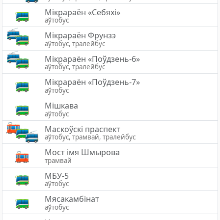
Мікрараён «Себяхі»
аўтобус
Мікрараён Фрунзэ
аўтобус, тралейбус
Мікрараён «Поўдзень-6»
аўтобус, тралейбус
Мікрараён «Поўдзень-7»
аўтобус
Мішкава
аўтобус
Маскоўскі праспект
аўтобус, трамвай, тралейбус
Мост імя Шмырова
трамвай
МБУ-5
аўтобус
Мясакамбінат
аўтобус