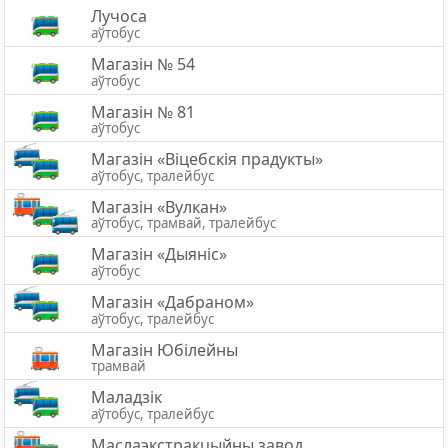
Лучоса
аўтобус
Магазін № 54
аўтобус
Магазін № 81
аўтобус
Магазiн «Вiцебскiя прадукты»
аўтобус, тралейбус
Магазін «Вулкан»
аўтобус, трамвай, тралейбус
Магазін «Дыяніс»
аўтобус
Магазін «Дабраном»
аўтобус, тралейбус
Магазін Юбілейны
трамвай
Маладзік
аўтобус, тралейбус
Маслаэкстракцыйны завод