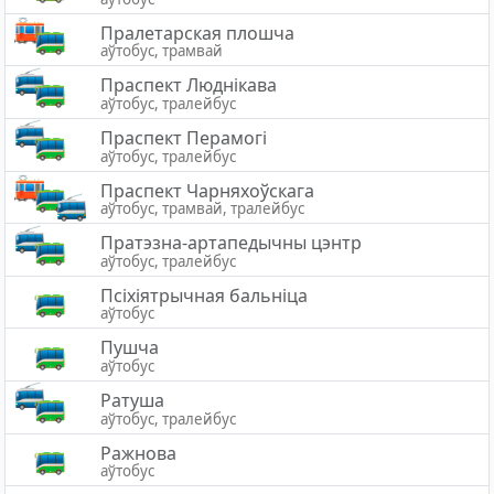
Пралетарская плошча
аўтобус, трамвай
Праспект Люднікава
аўтобус, тралейбус
Праспект Перамогі
аўтобус, тралейбус
Праспект Чарняхоўскага
аўтобус, трамвай, тралейбус
Пратэзна-артапедычны цэнтр
аўтобус, тралейбус
Псіхіятрычная бальніца
аўтобус
Пушча
аўтобус
Ратуша
аўтобус, тралейбус
Ражнова
аўтобус