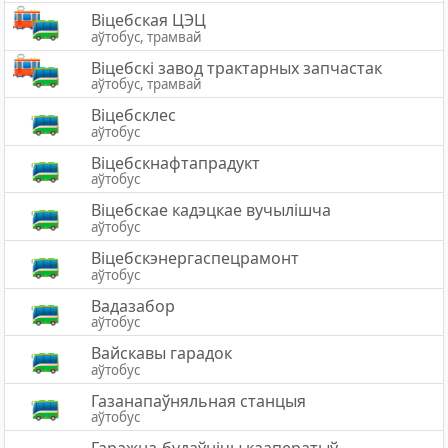
Віцебская ЦЭЦ
аўтобус, трамвай
Віцебскі завод трактарных запчастак
аўтобус, трамвай
Віцебсклес
аўтобус
Віцебскнафтапрадукт
аўтобус
Віцебскае кадэцкае вучылішча
аўтобус
Віцебскэнергаспецрамонт
аўтобус
Вадазабор
аўтобус
Вайскавы гарадок
аўтобус
Газанапаўняльная станцыя
аўтобус