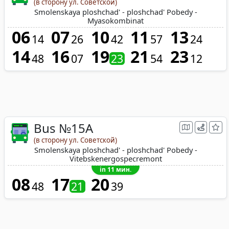
(в сторону ул. Советской)
Smolenskaya ploshchad' - ploshchad' Pobedy -
Myasokombinat
06
07
10
11
13
14
26
42
57
24
14
16
19
21
23
48
07
23
54
12
Bus №15A
(в сторону ул. Советской)
Smolenskaya ploshchad' - ploshchad' Pobedy -
Vitebskenergospecremont
in 11 мин.
08
17
20
48
21
39