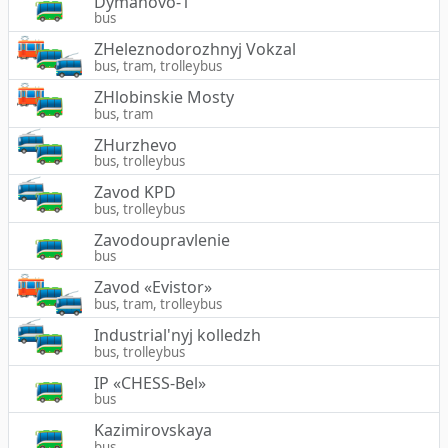
Dymanovo-1
bus
ZHeleznodorozhnyj Vokzal
bus, tram, trolleybus
ZHlobinskie Mosty
bus, tram
ZHurzhevo
bus, trolleybus
Zavod KPD
bus, trolleybus
Zavodoupravlenie
bus
Zavod «Evistor»
bus, tram, trolleybus
Industrial'nyj kolledzh
bus, trolleybus
IP «CHESS-Bel»
bus
Kazimirovskaya
bus