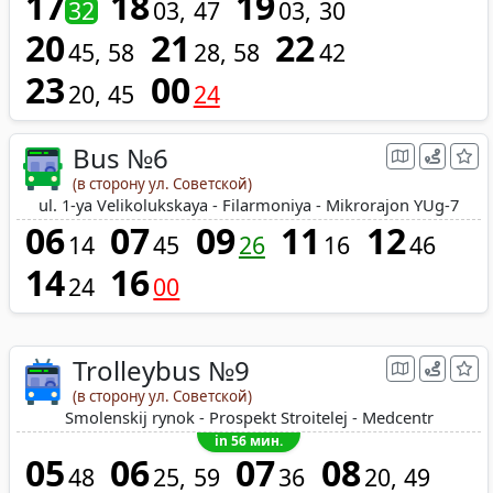
17
18
19
32
03
47
03
30
20
21
22
45
58
28
58
42
23
00
20
45
24
Bus №6
(в сторону ул. Советской)
ul. 1-ya Velikolukskaya - Filarmoniya - Mikrorajon YUg-7
06
07
09
11
12
14
45
26
16
46
14
16
24
00
Trolleybus №9
(в сторону ул. Советской)
Smolenskij rynok - Prospekt Stroitelej - Medcentr
in 56 мин.
05
06
07
08
48
25
59
36
20
49