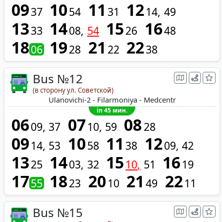
09
10
11
12
37
54
31
14
49
13
14
15
16
33
08
54
26
48
18
19
21
22
06
28
22
38
Bus №12
(в сторону ул. Советской)
Ulanovichi-2 - Filarmoniya - Medcentr
in 45 мин.
06
07
08
09
37
10
59
28
09
10
11
12
14
53
58
38
09
42
13
14
15
16
25
03
32
10
51
19
17
18
20
21
22
55
23
10
49
11
Bus №15