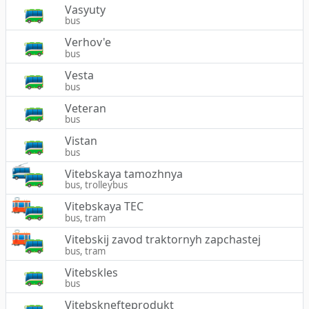
Vasyuty
bus
Verhov'e
bus
Vesta
bus
Veteran
bus
Vistan
bus
Vitebskaya tamozhnya
bus, trolleybus
Vitebskaya TEC
bus, tram
Vitebskij zavod traktornyh zapchastej
bus, tram
Vitebskles
bus
Vitebsknefteprodukt