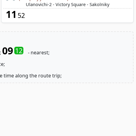
Ulanovichi-2 - Victory Square - Sakolniky
11
52
09
12
;
- nearest;
te;
e time along the route trip;