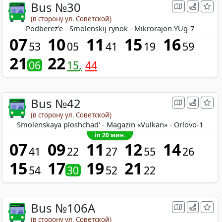
Bus №30
(в сторону ул. Советской)
Podberez'e - Smolenskij rynok - Mikrorajon YUg-7
07
10
11
15
16
53
05
41
19
59
21
22
06
15
44
Bus №42
(в сторону ул. Советской)
Smolenskaya ploshchad' - Magazin «Vulkan» - Orlovo-1
in 20 мин.
07
09
11
12
14
41
22
27
55
26
15
17
19
21
54
30
52
22
Bus №106A
(в сторону ул. Советской)