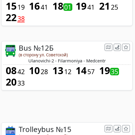
15
16
18
19
21
19
41
01
41
25
22
38
Bus №12Б
(в сторону ул. Советской)
Ulanovichi-2 - Filarmoniya - Medcentr
08
10
13
14
19
42
28
12
57
35
20
33
Trolleybus №15