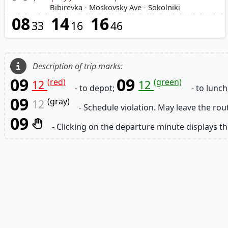
Bibirevka - Moskovsky Ave - Sokolniki
08
14
16
33
16
46
Description of trip marks:
09
09
(red)
(green)
12
12
- to depot;
- to lunch
09
(gray)
12
- Schedule violation. May leave the rou
09
- Clicking on the departure minute displays th