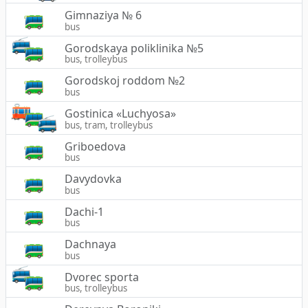
Gimnaziya № 6
bus
Gorodskaya poliklinika №5
bus, trolleybus
Gorodskoj roddom №2
bus
Gostinica «Luchyosa»
bus, tram, trolleybus
Griboedova
bus
Davydovka
bus
Dachi-1
bus
Dachnaya
bus
Dvorec sporta
bus, trolleybus