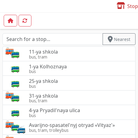
Stop
Nearest
11-ya shkola
bus, tram
1-ya Kolhoznaya
bus
25-ya shkola
bus
31-ya shkola
bus, tram
4-ya Pryadil'naya ulica
bus
Avarijno-spasatel'nyj otryad «Vityaz'»
bus, tram, trolleybus