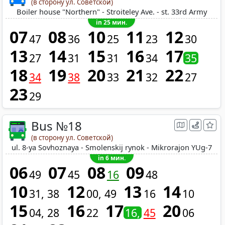
(в сторону ул. Советской)
Boiler house "Northern" - Stroiteley Ave. - st. 33rd Army
in 25 мин.
07
08
10
11
12
47
36
25
23
30
13
14
15
16
17
27
31
31
34
35
18
19
20
21
22
34
38
33
32
27
23
29
Bus №18
(в сторону ул. Советской)
ul. 8-ya Sovhoznaya - Smolenskij rynok - Mikrorajon YUg-7
in 6 мин.
06
07
08
09
49
45
16
48
10
12
13
14
31
38
00
49
16
10
15
16
17
20
04
28
22
16
45
06