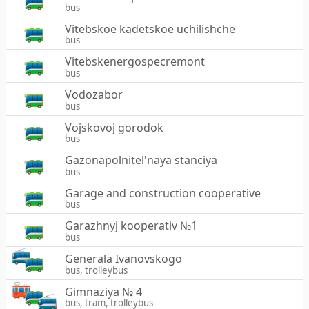
bus
Vitebskoe kadetskoe uchilishche
bus
Vitebskenergospecremont
bus
Vodozabor
bus
Vojskovoj gorodok
bus
Gazonapolnitel'naya stanciya
bus
Garage and construction cooperative
bus
Garazhnyj kooperativ №1
bus
Generala Ivanovskogo
bus, trolleybus
Gimnaziya № 4
bus, tram, trolleybus