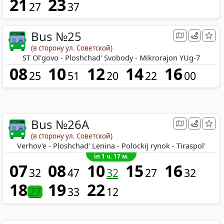
21
23
27
37
Bus №25
(в сторону ул. Советской)
ST Ol'govo - Ploshchad' Svobody - Mikrorajon YUg-7
08
10
12
14
16
25
51
20
22
00
Bus №26A
(в сторону ул. Советской)
Verhov'e - Ploshchad' Lenina - Polockij rynok - Tiraspol'
in 1 ч. 17 м.
07
08
10
15
16
32
47
32
27
32
18
19
22
27
33
12