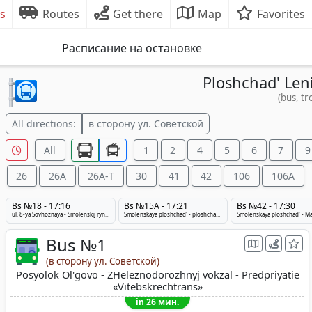
s
Routes
Get there
Map
Favorites
Расписание на остановке
Ploshchad' Len
(bus, tr
All directions:
в сторону ул. Советской
All
1
2
4
5
6
7
9
26
26A
26A-Т
30
41
42
106
106A
Bs №18 - 17:16
Bs №15A - 17:21
Bs №42 - 17:30
ul. 8-ya Sovhoznaya - Smolenskij rynok - Mikrorajon YUg-7
Smolenskaya ploshchad' - ploshchad' Pobedy - Vitebskenergospecremont
Bus №1
(в сторону ул. Советской)
Posyolok Ol'govo - ZHeleznodorozhnyj vokzal - Predpriyatie
«Vitebskrechtrans»
in 26 мин.