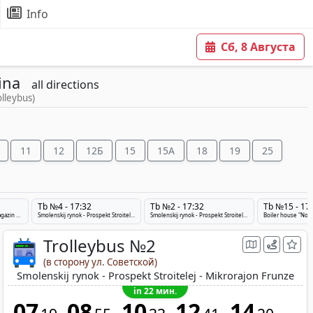
Info
Сб, 8 Августа
ina
all directions
olleybus)
11
12
12Б
15
15A
18
19
25
Tb №4 - 17:32
Tb №2 - 17:32
Tb №15 - 17
Smolenskaya ploshchad' - Magazin «Vulkan» - Orlovo-1
Smolenskij rynok - Prospekt Stroitelej - ZHeleznodorozhnyj Vokzal
Smolenskij rynok - Prospekt Stroitelej - Mikrorajon Frunze
Trolleybus №2
(в сторону ул. Советской)
Smolenskij rynok - Prospekt Stroitelej - Mikrorajon Frunze
in 22 мин.
07
08
10
12
14