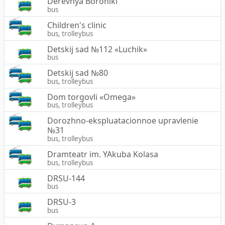
Derevnya Boroniki
bus
Children's clinic
bus, trolleybus
Detskij sad №112 «Luchik»
bus
Detskij sad №80
bus, trolleybus
Dom torgovli «Omega»
bus, trolleybus
Dorozhno-ekspluatacionnoe upravlenie
№31
bus, trolleybus
Dramteatr im. YAkuba Kolasa
bus, trolleybus
DRSU-144
bus
DRSU-3
bus