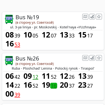
Bus №19
(в сторону ул. Советской)
ul. 3-ya liniya - pr. Moskovskij - Kotel'naya «YUzhnaya»
08
10
12
13
15
39
05
07
33
17
16
53
Bus №26
(в сторону ул. Советской)
Ruba - Ploshchad' Lenina - Polockij rynok - Tiraspol'
06
09
11
12
13
42
12
52
26
39
14
16
19
20
23
22
52
16
37
27
00
39