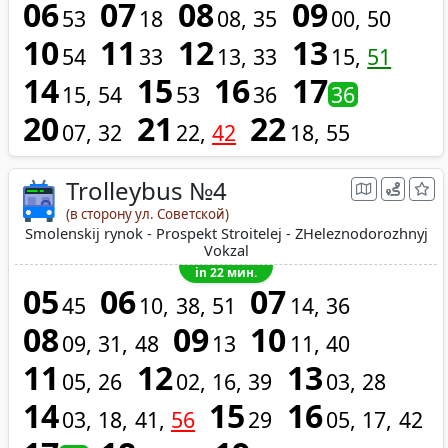
06
07
08
09
53
18
08
35
00
50
10
11
12
13
54
33
13
33
15
51
14
15
16
17
15
54
53
36
36
20
21
22
07
32
22
42
18
55
Trolleybus №4
(в сторону ул. Советской)
Smolenskij rynok - Prospekt Stroitelej - ZHeleznodorozhnyj
Vokzal
in 22 мин.
05
06
07
45
10
38
51
14
36
08
09
10
09
31
48
13
11
40
11
12
13
05
26
02
16
39
03
28
14
15
16
03
18
41
56
29
05
17
42