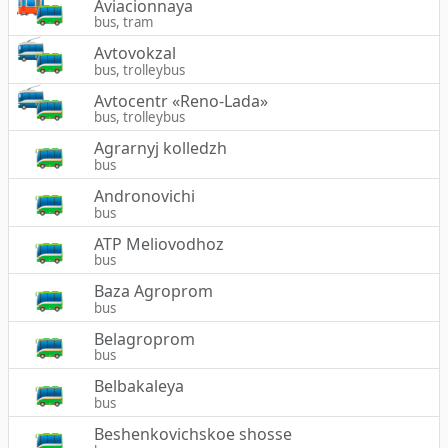
Aviacionnaya
bus, tram
Avtovokzal
bus, trolleybus
Avtocentr «Reno-Lada»
bus, trolleybus
Agrarnyj kolledzh
bus
Andronovichi
bus
ATP Meliovodhoz
bus
Baza Agroprom
bus
Belagroprom
bus
Belbakaleya
bus
Beshenkovichskoe shosse