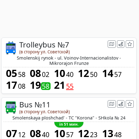
Trolleybus №7
(в сторону ул. Советской)
Smolenskij rynok - ul. Voinov-Internacionalistov -
Mikrorajon Frunze
05
08
10
12
14
58
02
40
50
57
17
19
21
08
58
55
Bus №11
(в сторону ул. Советской)
Smolenskaya ploshchad' - TC "Korona" - SHkola № 24
in 51 мин.
07
08
10
12
13
12
40
57
23
48