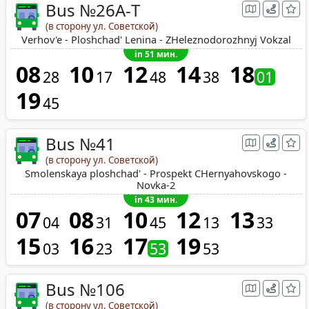
Bus №26A-Т
(в сторону ул. Советской)
Verhov'e - Ploshchad' Lenina - ZHeleznodorozhnyj Vokzal
in 51 мин.
08
10
12
14
18
28
17
48
38
01
19
45
Bus №41
(в сторону ул. Советской)
Smolenskaya ploshchad' - Prospekt CHernyahovskogo -
Novka-2
in 43 мин.
07
08
10
12
13
04
31
45
13
33
15
16
17
19
03
23
53
53
Bus №106
(в сторону ул. Советской)