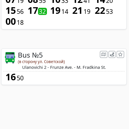
19
55
33
41
20
15
17
19
21
22
56
32
14
19
53
00
18
Bus №5
(в сторону ул. Советской)
Ulanovichi 2 - Frunze Ave. - M. Fradkina St.
16
50