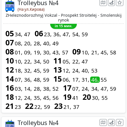
Trolleybus №4
(На ул.Кирова)
ZHeleznodorozhnyj Vokzal - Prospekt Stroitelej - Smolenskij
rynok
in 15 мин.
05
06
34
47
23
36
47
54
59
07
08
20
28
40
49
08
09
01
09
19
30
43
57
10
21
45
58
10
11
10
22
34
50
05
22
47
12
13
18
32
45
59
12
24
40
53
14
15
07
36
48
59
06
17
31
46
55
16
17
03
14
28
38
52
07
24
34
47
59
18
19
20
12
24
35
45
56
41
30
55
21
22
23
23
22
59
21
37
Trolleybus №4