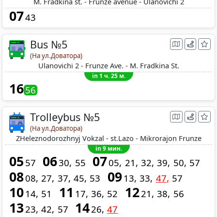
M. Fradkina st. - Frunze avenue - Ulanovichi 2
07
43
Bus №5
(На ул.Доватора)
Ulanovichi 2 - Frunze Ave. - M. Fradkina St.
in 1 ч. 25 м.
16
56
Trolleybus №5
(На ул.Доватора)
ZHeleznodorozhnyj Vokzal - st.Lazo - Mikrorajon Frunze
in 9 мин.
05
06
07
57
30
55
05
21
32
39
50
57
08
09
08
27
37
45
53
13
33
47
57
10
11
12
14
51
17
36
52
21
38
56
13
14
23
42
57
26
47