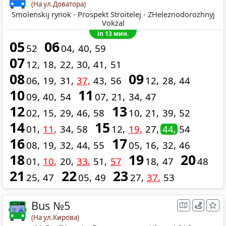
(На ул.Доватора)
Smolenskij rynok - Prospekt Stroitelej - ZHeleznodorozhnyj
Vokzal
in 13 мин.
05
06
52
04
40
59
07
12
18
22
30
41
51
08
09
06
19
31
37
43
56
12
28
44
10
11
09
40
54
07
21
34
47
12
13
02
15
29
46
58
10
21
39
52
14
15
01
11
34
58
12
19
27
44
54
16
17
08
19
32
44
55
05
16
32
46
18
19
20
01
10
20
33
51
57
18
47
48
21
22
23
25
47
05
49
27
37
53
Bus №5
(На ул.Кирова)