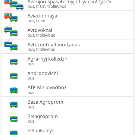
Avarijno-spasatel'nyj otryad «Vityaz'»
bus, tram, trolleybus
Aviacionnaya
bus, tram
Avtovokzal
bus, trolleybus
Avtocentr «Reno-Lada»
bus, trolleybus
Agrarnyj kolledzh
bus
Andronovichi
bus
ATP Meliovodhoz
bus
Baza Agroprom
bus
Belagroprom
bus
Belbakaleya