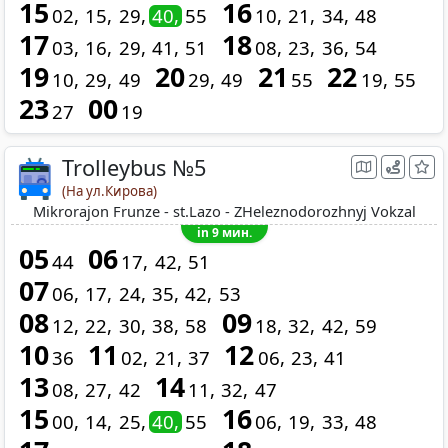
15
16
02
15
29
40
55
10
21
34
48
17
18
03
16
29
41
51
08
23
36
54
19
20
21
22
10
29
49
29
49
55
19
55
23
00
27
19
Trolleybus №5
(На ул.Кирова)
Mikrorajon Frunze - st.Lazo - ZHeleznodorozhnyj Vokzal
in 9 мин.
05
06
44
17
42
51
07
06
17
24
35
42
53
08
09
12
22
30
38
58
18
32
42
59
10
11
12
36
02
21
37
06
23
41
13
14
08
27
42
11
32
47
15
16
00
14
25
40
55
06
19
33
48