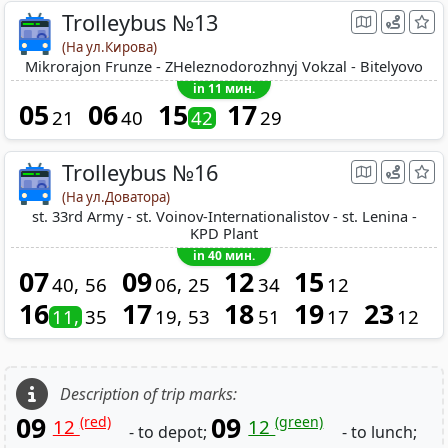
Trolleybus №13
(На ул.Кирова)
Mikrorajon Frunze - ZHeleznodorozhnyj Vokzal - Bitelyovo
in 11 мин.
05
06
15
17
21
40
42
29
Trolleybus №16
(На ул.Доватора)
st. 33rd Army - st. Voinov-Internationalistov - st. Lenina -
KPD Plant
in 40 мин.
07
09
12
15
40
56
06
25
34
12
16
17
18
19
23
11
35
19
53
51
17
12
Description of trip marks:
09
09
(red)
(green)
12
12
- to depot;
- to lunch;