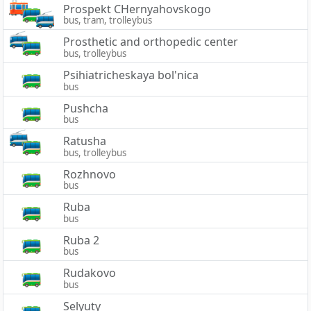
Prospekt CHernyahovskogo
bus, tram, trolleybus
Prosthetic and orthopedic center
bus, trolleybus
Psihiatricheskaya bol'nica
bus
Pushcha
bus
Ratusha
bus, trolleybus
Rozhnovo
bus
Ruba
bus
Ruba 2
bus
Rudakovo
bus
Selyuty