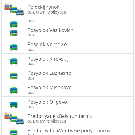
Polockij rynok
bus, tram, trolleybus
bus
Posyolok Vas'kovichi
bus
Poselok Verhov'e
bus
Posyolok Kirovskij
bus
Posyolok Luzhesno
bus
Posyolok Mishkovo
bus
Posyolok Ol'govo
bus
Predpriyatie «Belvitunifarm»
bus, tram, trolleybus
Predpriyatie «Vitebskie podyomniki»