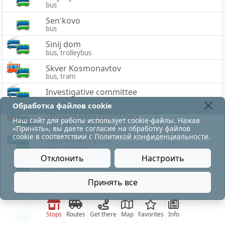
bus
Sen'kovo
bus
Sinij dom
bus, trolleybus
Skver Kosmonavtov
bus, tram
Investigative committee
bus, trolleybus
Обработка файлов cookie
Smolenskaya ploshchad'
Наш сайт для работы использует cookie-файлы. Нажав
bus, tram, trolleybus
«Принять», вы даете согласие на обработку файлов
cookie в соответствии с
Политикой конфиденциальности
.
Smolenskij rynok
bus, trolleybus
Отклонить
Настроить
Sokol'niki
bus
Принять все
остановка движения троллейбусов по ул. Ленина, 
Solnechnaya
bus
Specavtobaza
Stops
Routes
Get there
Map
Favorites
Info
bus