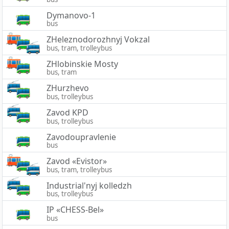
Dymanovo-1
bus
ZHeleznodorozhnyj Vokzal
bus, tram, trolleybus
ZHlobinskie Mosty
bus, tram
ZHurzhevo
bus, trolleybus
Zavod KPD
bus, trolleybus
Zavodoupravlenie
bus
Zavod «Evistor»
bus, tram, trolleybus
Industrial'nyj kolledzh
bus, trolleybus
IP «CHESS-Bel»
bus