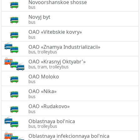
Novoorshanskoe shosse
bus
Novyj byt
bus
OAO «Vitebskie kovry»
bus
OAO «Znamya Industrializacii»
bus, trolleybus
OAO «Krasnyj Oktyabr'»
bus, tram, trolleybus
OAO Moloko
bus
OAO «Nika»
bus
OAO «Rudakovo»
bus
Oblastnaya bol'nica
bus, trolleybus
Oblastnaya infekcionnaya bol'nica