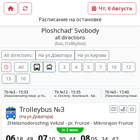
Чт, 6 Августа
Расписание на остановке
Ploshchad' Svobody
all directions
(bus, trolleybus)
All directions:
На ул.Доватора
На ул.Кирова
All
3
4
5
7
10
12
13
16
Tb №3 - 15:33
Tb №12 - 15:35
Tb №5 - 15:40
ZHeleznodorozhnyj Vokzal - pr. Frunze - Mikrorajon Frunze
st. 33rd Army - Tereshkova St. - Railway Station
Trolleybus №3
(На ул.Доватора)
ZHeleznodorozhnyj Vokzal - pr. Frunze - Mikrorajon Frunze
in 2 мин.
06
07
08
18
48
10
30
44
05
24
42