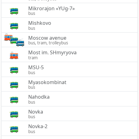
Mikrorajon «YUg-7»
bus
Mishkovo
bus
Moscow avenue
bus, tram, trolleybus
Most im. SHmyryova
tram
MSU-5
bus
Myasokombinat
bus
Nahodka
bus
Novka
bus
Novka-2
bus