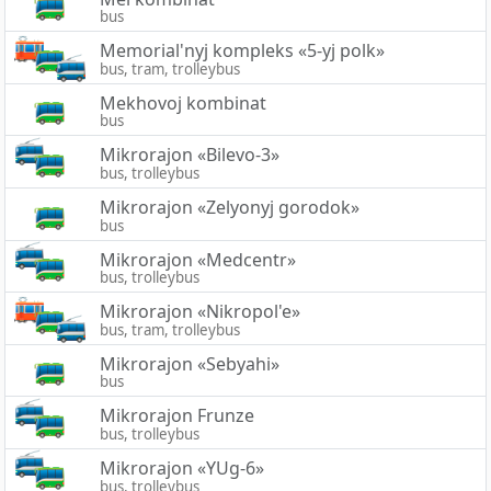
bus
Memorial'nyj kompleks «5-yj polk»
bus, tram, trolleybus
Mekhovoj kombinat
bus
Mikrorajon «Bilevo-3»
bus, trolleybus
Mikrorajon «Zelyonyj gorodok»
bus
Mikrorajon «Medcentr»
bus, trolleybus
Mikrorajon «Nikropol'e»
bus, tram, trolleybus
Mikrorajon «Sebyahi»
bus
Mikrorajon Frunze
bus, trolleybus
Mikrorajon «YUg-6»
bus, trolleybus