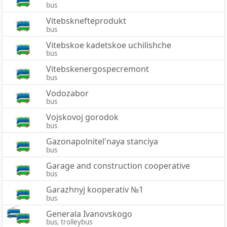
bus
Vitebsknefteprodukt
bus
Vitebskoe kadetskoe uchilishche
bus
Vitebskenergospecremont
bus
Vodozabor
bus
Vojskovoj gorodok
bus
Gazonapolnitel'naya stanciya
bus
Garage and construction cooperative
bus
Garazhnyj kooperativ №1
bus
Generala Ivanovskogo
bus, trolleybus