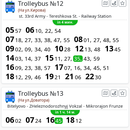
Trolleybus №12
(На ул.Кирова)
st. 33rd Army - Tereshkova St. - Railway Station
in 4 мин.
05
06
57
10
22
54
07
08
18
27
33
38
47
55
01
27
48
55
09
10
12
13
02
09
34
40
28
13
48
45
14
15
03
14
37
11
27
35
43
59
16
17
09
23
38
57
07
16
34
45
51
18
19
21
22
12
29
46
21
06
30
Trolleybus №13
(На ул.Доватора)
Bitelyovo - ZHeleznodorozhnyj Vokzal - Mikrorajon Frunze
in 1 ч. 14 м.
06
07
16
18
02
24
45
12