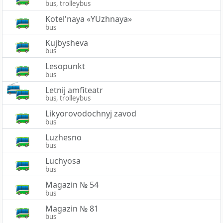
bus, trolleybus
Kotel'naya «YUzhnaya»
bus
Kujbysheva
bus
Lesopunkt
bus
Letnij amfiteatr
bus, trolleybus
Likyorovodochnyj zavod
bus
Luzhesno
bus
Luchyosa
bus
Magazin № 54
bus
Magazin № 81
bus