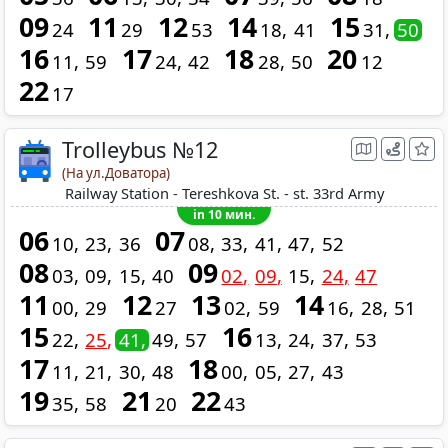
09
11
12
14
15
24
29
53
18
41
31
50
16
17
18
20
11
59
24
42
28
50
12
22
17
Trolleybus №12
(На ул.Доватора)
Railway Station - Tereshkova St. - st. 33rd Army
in 10 мин.
06
07
10
23
36
08
33
41
47
52
08
09
03
09
15
40
02
09
15
24
47
11
12
13
14
00
29
27
02
59
16
28
51
15
16
22
25
41
49
57
13
24
37
53
17
18
11
21
30
48
00
05
27
43
19
21
22
35
58
20
43