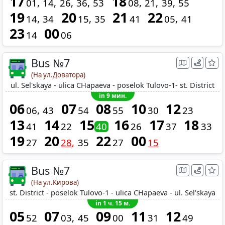
17
18
01
14
26
36
53
08
21
39
55
19
20
21
22
14
34
15
35
41
05
41
23
00
14
06
Bus №7
(На ул.Доватора)
ul. Sel'skaya - ulica CHapaeva - poselok Tulovo-1- st. District
in 9 мин.
06
07
08
10
12
06
43
54
55
30
23
13
14
15
16
17
18
41
22
40
26
37
33
19
20
22
00
27
28
35
27
15
Bus №7
(На ул.Кирова)
st. District - poselok Tulovo-1 - ulica CHapaeva - ul. Sel'skaya
in 1 ч. 15 м.
05
07
09
11
12
52
03
45
00
31
49