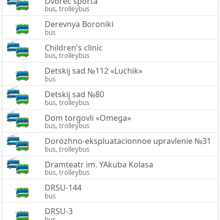
Dvorec sporta
bus, trolleybus
Derevnya Boroniki
bus
Children's clinic
bus, trolleybus
Detskij sad №112 «Luchik»
bus
Detskij sad №80
bus, trolleybus
Dom torgovli «Omega»
bus, trolleybus
Dorozhno-ekspluatacionnoe upravlenie №31
bus, trolleybus
Dramteatr im. YAkuba Kolasa
bus, trolleybus
DRSU-144
bus
DRSU-3
bus