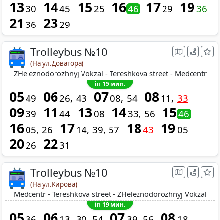
13
14
15
16
17
19
30
45
25
46
29
36
21
23
36
29
Trolleybus №10
(На ул.Доватора)
ZHeleznodorozhnyj Vokzal - Tereshkova street - Medcentr
in 15 мин.
05
06
07
08
49
26
43
08
54
11
33
09
11
13
14
15
39
44
08
33
56
46
16
17
18
19
05
26
14
39
57
43
05
20
22
26
31
Trolleybus №10
(На ул.Кирова)
Medcentr - Tereshkova street - ZHeleznodorozhnyj Vokzal
in 19 мин.
05
06
07
08
36
13
30
54
39
56
18