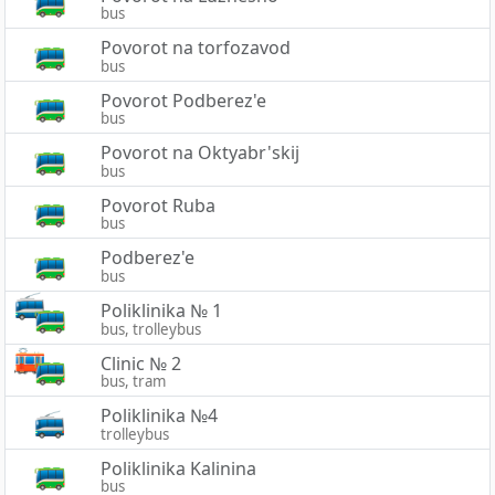
bus
Povorot na torfozavod
bus
Povorot Podberez'e
bus
Povorot na Oktyabr'skij
bus
Povorot Ruba
bus
Podberez'e
bus
Poliklinika № 1
bus, trolleybus
Clinic № 2
bus, tram
Poliklinika №4
trolleybus
Poliklinika Kalinina
bus