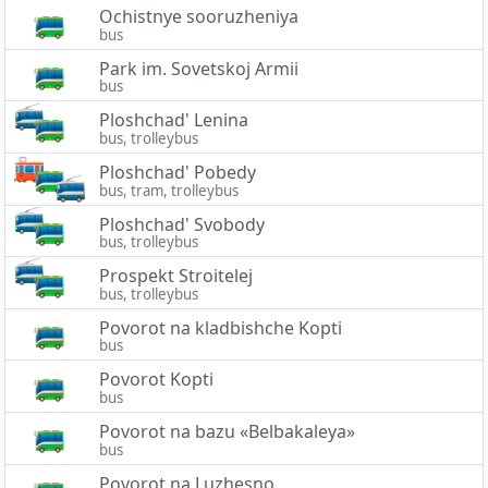
Ochistnye sooruzheniya
bus
Park im. Sovetskoj Armii
bus
Ploshchad' Lenina
bus, trolleybus
Ploshchad' Pobedy
bus, tram, trolleybus
Ploshchad' Svobody
bus, trolleybus
Prospekt Stroitelej
bus, trolleybus
Povorot na kladbishche Kopti
bus
Povorot Kopti
bus
Povorot na bazu «Belbakaleya»
bus
Povorot na Luzhesno