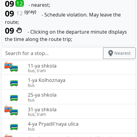
09
12
- nearest;
09
(gray)
12
- Schedule violation. May leave the
route;
09
- Clicking on the departure minute displays
the time along the route trip;
Nearest
11-ya shkola
bus, tram
1-ya Kolhoznaya
bus
25-ya shkola
bus
31-ya shkola
bus, tram
4-ya Pryadil'naya ulica
bus