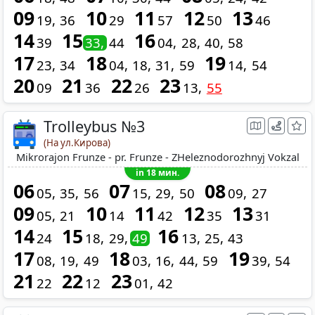
09
10
11
12
13
19
36
29
57
50
46
14
15
16
39
33
44
04
28
40
58
17
18
19
23
34
04
18
31
59
14
54
20
21
22
23
09
36
26
13
55
Trolleybus №3
(На ул.Кирова)
Mikrorajon Frunze - pr. Frunze - ZHeleznodorozhnyj Vokzal
in 18 мин.
06
07
08
05
35
56
15
29
50
09
27
09
10
11
12
13
05
21
14
42
35
31
14
15
16
24
18
29
49
13
25
43
17
18
19
08
19
49
03
16
44
59
39
54
21
22
23
22
12
01
42