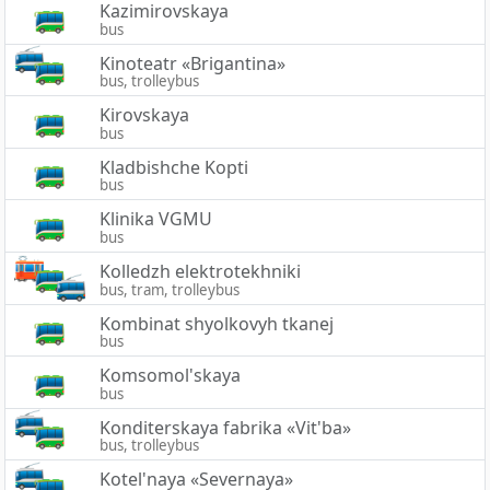
Kazimirovskaya
bus
Kinoteatr «Brigantina»
bus, trolleybus
Kirovskaya
bus
Kladbishche Kopti
bus
Klinika VGMU
bus
Kolledzh elektrotekhniki
bus, tram, trolleybus
Kombinat shyolkovyh tkanej
bus
Komsomol'skaya
bus
Konditerskaya fabrika «Vit'ba»
bus, trolleybus
Kotel'naya «Severnaya»