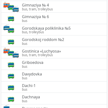
Gimnaziya № 4
bus, tram, trolleybus
Gimnaziya № 6
bus
Gorodskaya poliklinika №5
bus, trolleybus
Gorodskoj roddom №2
bus
Gostinica «Luchyosa»
bus, tram, trolleybus
Griboedova
bus
Davydovka
bus
Dachi-1
bus
Dachnaya
bus