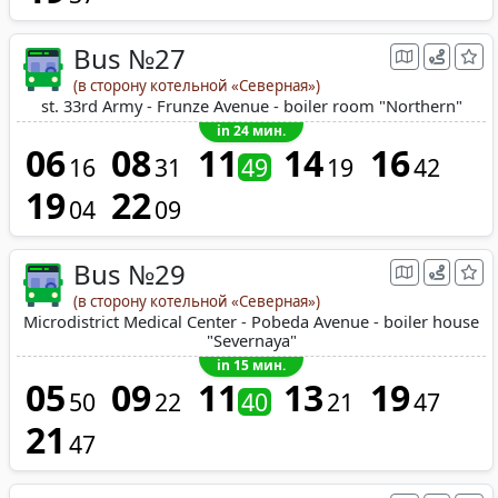
Bus №27
(в сторону котельной «Северная»)
st. 33rd Army - Frunze Avenue - boiler room "Northern"
in 24 мин.
06
08
11
14
16
16
31
49
19
42
19
22
04
09
Bus №29
(в сторону котельной «Северная»)
Microdistrict Medical Center - Pobeda Avenue - boiler house
"Severnaya"
in 15 мин.
05
09
11
13
19
50
22
40
21
47
21
47