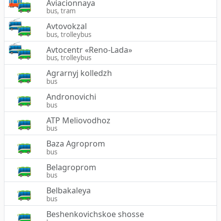
Aviacionnaya
bus, tram
Avtovokzal
bus, trolleybus
Avtocentr «Reno-Lada»
bus, trolleybus
Agrarnyj kolledzh
bus
Andronovichi
bus
ATP Meliovodhoz
bus
Baza Agroprom
bus
Belagroprom
bus
Belbakaleya
bus
Beshenkovichskoe shosse