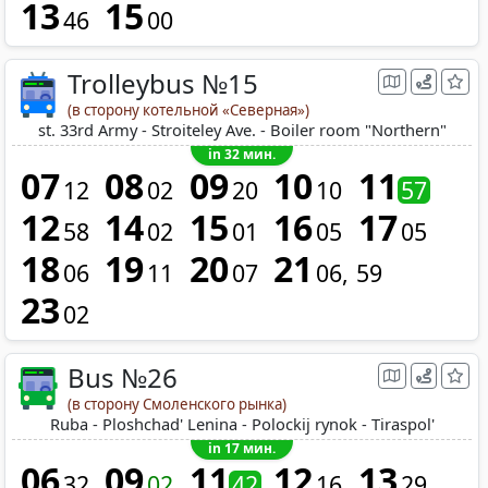
13
15
46
00
Trolleybus №15
(в сторону котельной «Северная»)
st. 33rd Army - Stroiteley Ave. - Boiler room "Northern"
in 32 мин.
07
08
09
10
11
12
02
20
10
57
12
14
15
16
17
58
02
01
05
05
18
19
20
21
06
11
07
06
59
23
02
Bus №26
(в сторону Смоленского рынка)
Ruba - Ploshchad' Lenina - Polockij rynok - Tiraspol'
in 17 мин.
06
09
11
12
13
32
02
42
16
29