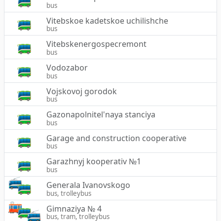
bus
Vitebskoe kadetskoe uchilishche
bus
Vitebskenergospecremont
bus
Vodozabor
bus
Vojskovoj gorodok
bus
Gazonapolnitel'naya stanciya
bus
Garage and construction cooperative
bus
Garazhnyj kooperativ №1
bus
Generala Ivanovskogo
bus, trolleybus
Gimnaziya № 4
bus, tram, trolleybus