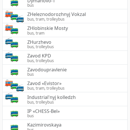
Dymanovo-1
bus
ZHeleznodorozhnyj Vokzal
bus, tram, trolleybus
ZHlobinskie Mosty
bus, tram
ZHurzhevo
bus, trolleybus
Zavod KPD
bus, trolleybus
Zavodoupravlenie
bus
Zavod «Evistor»
bus, tram, trolleybus
Industrial'nyj kolledzh
bus, trolleybus
IP «CHESS-Bel»
bus
Kazimirovskaya
bus