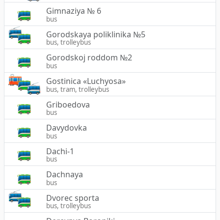
Gimnaziya № 6
bus
Gorodskaya poliklinika №5
bus, trolleybus
Gorodskoj roddom №2
bus
Gostinica «Luchyosa»
bus, tram, trolleybus
Griboedova
bus
Davydovka
bus
Dachi-1
bus
Dachnaya
bus
Dvorec sporta
bus, trolleybus