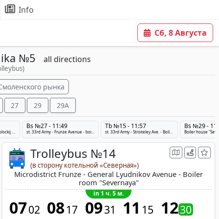
Info
Сб, 8 Августа
nika №5
all directions
olleybus)
 Смоленского рынка
27
29
29A
Bs №27 - 11:49
Tb №15 - 11:57
Bs №29 - 11
Ruba - Ploshchad' Lenina - Polockij rynok - Tiraspol'
st. 33rd Army - Frunze Avenue - boiler room "Northern"
st. 33rd Army - Stroiteley Ave. - Boiler room "Northern"
Trolleybus №14
(в сторону котельной «Северная»)
Microdistrict Frunze - General Lyudnikov Avenue - Boiler
room "Severnaya"
in 1 ч. 5 м.
07
08
09
11
12
02
17
31
15
30