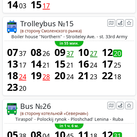
14
15
03
17
Trolleybus №15
(в сторону Смоленского рынка)
Boiler house "Northern" - Stroiteley Ave. - st. 33rd Army
in 55 мин.
07
08
09
10
12
37
26
37
27
20
13
14
15
16
17
17
21
21
24
25
18
19
20
21
22
24
28
24
23
18
23
20
Bus №26
(в сторону котельной «Северная»)
Tiraspol' - Polockij rynok - Ploshchad' Lenina - Ruba
in 1 ч. 6 м.
05
08
10
11
12
38
04
45
18
31