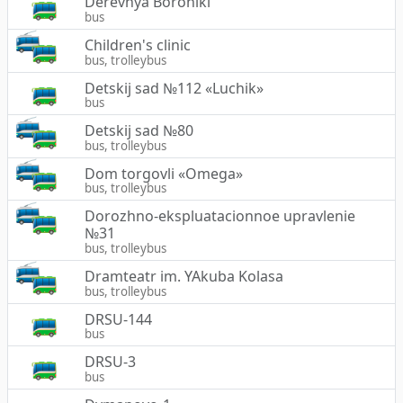
Derevnya Boroniki
bus
Children's clinic
bus, trolleybus
Detskij sad №112 «Luchik»
bus
Detskij sad №80
bus, trolleybus
Dom torgovli «Omega»
bus, trolleybus
Dorozhno-ekspluatacionnoe upravlenie
№31
bus, trolleybus
Dramteatr im. YAkuba Kolasa
bus, trolleybus
DRSU-144
bus
DRSU-3
bus