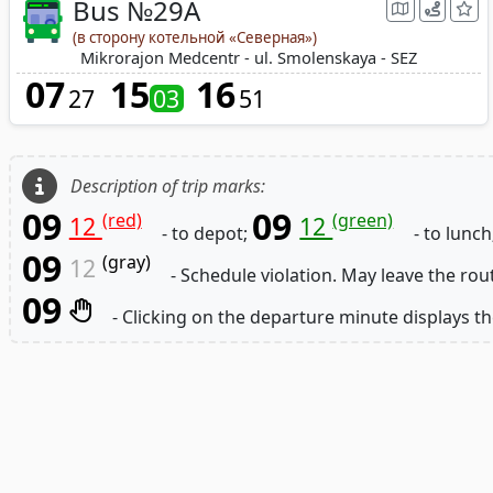
Bus №29A
(в сторону котельной «Северная»)
Mikrorajon Medcentr - ul. Smolenskaya - SEZ
07
15
16
27
03
51
Description of trip marks:
09
09
(red)
(green)
12
12
- to depot;
- to lunch
09
(gray)
12
- Schedule violation. May leave the rou
09
- Clicking on the departure minute displays th