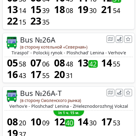
13
15
18
19
21
14
39
08
30
54
22
23
15
35
Bus №26A
(в сторону котельной «Северная»)
Tiraspol' - Polockij rynok - Ploshchad' Lenina - Verhov'e
05
07
08
13
14
58
06
48
42
55
16
17
20
43
55
31
Bus №26A-Т
(в сторону Смоленского рынка)
Verhov'e - Ploshchad' Lenina - ZHeleznodorozhnyj Vokzal
in 1 ч. 15 м.
08
10
12
14
17
20
09
40
30
53
19
37