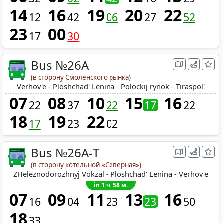
14
16
19
20
22
12
42
06
27
52
23
00
17
30
Bus №26A
(в сторону Смоленского рынка)
Verhov'e - Ploshchad' Lenina - Polockij rynok - Tiraspol'
07
08
10
15
16
22
37
22
17
22
18
19
22
17
23
02
Bus №26A-Т
(в сторону котельной «Северная»)
ZHeleznodorozhnyj Vokzal - Ploshchad' Lenina - Verhov'e
in 1 ч. 58 м.
07
09
11
13
16
16
04
23
23
50
18
33