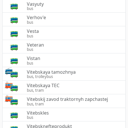
Vasyuty
bus
Verhov'e
bus
Vesta
bus
Veteran
bus
Vistan
bus
Vitebskaya tamozhnya
bus, trolleybus
Vitebskaya TEC
bus, tram
Vitebskij zavod traktornyh zapchastej
bus, tram
Vitebskles
bus
Vitebsknefteprodukt