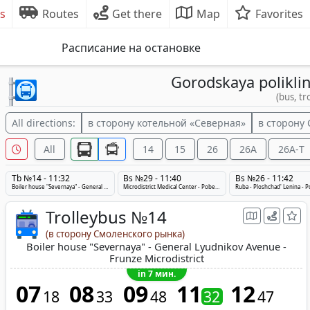
s
Routes
Get there
Map
Favorites
Расписание на остановке
Gorodskaya polikli
(bus, tr
All directions:
в сторону котельной «Северная»
в сторону
All
14
15
26
26A
26A-Т
Tb №14 - 11:32
Bs №29 - 11:40
Bs №26 - 11:42
Boiler house "Severnaya" - General Lyudnikov Avenue - Frunze Microdistrict
Microdistrict Medical Center - Pobeda Avenue - boiler house "Severnaya"
Trolleybus №14
(в сторону Смоленского рынка)
Boiler house "Severnaya" - General Lyudnikov Avenue -
Frunze Microdistrict
in 7 мин.
07
08
09
11
12
18
33
48
32
47