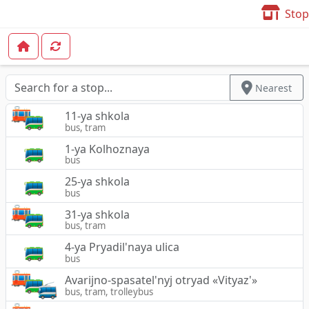
Stop
Nearest
11-ya shkola
bus, tram
1-ya Kolhoznaya
bus
25-ya shkola
bus
31-ya shkola
bus, tram
4-ya Pryadil'naya ulica
bus
Avarijno-spasatel'nyj otryad «Vityaz'»
bus, tram, trolleybus