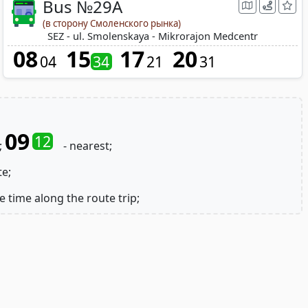
Bus №29A
(в сторону Смоленского рынка)
SEZ - ul. Smolenskaya - Mikrorajon Medcentr
08
15
17
20
04
34
21
31
09
12
;
- nearest;
te;
e time along the route trip;