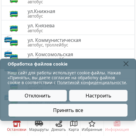
автобус
ул.Книжная
автобус
ул. Князева
автобус
ул. Коммунистическая
автобус, троллейбус
ул. Комсомольская
автобус, троллейбус
Обработка файлов cookie
ул. Короткевича
Наш сайт для работы использует cookie-файлы. Нажав
автобус, троллейбус
«Принять», вы даете согласие на обработку файлов
cookie в соответствии с
Политикой конфиденциальности
.
ул. Лагерная
автобус
Отклонить
Настроить
ул. Лазо
автобус, троллейбус
Принять все
ул. Леонова
остановка движения по троллейбусу на плСвободы-
автобус
ул. Лиозненская
Остановки
Маршруты
Доехать
Карта
Избранные
Информация
автобус