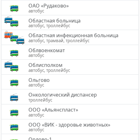
ОАО «Рудаково»
автобус
Областная больница
автобус, троллейбус
Областная инфекционная больница
автобус, трамвай, троллейбус
Облвоенкомат
автобус
Облисполком
автобус, троллейбус
Ольгово
автобус
Онкологический диспансер
троллейбус
ООО «Альянспласт»
автобус
ООО «ВИК - здоровье животных»
автобус
Орлово-1