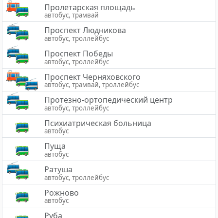
Пролетарская площадь
автобус, трамвай
Проспект Людникова
автобус, троллейбус
Проспект Победы
автобус, троллейбус
Проспект Черняховского
автобус, трамвай, троллейбус
Протезно-ортопедический центр
автобус, троллейбус
Психиатрическая больница
автобус
Пуща
автобус
Ратуша
автобус, троллейбус
Рожново
автобус
Руба