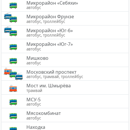
Микрорайон «Себяхи»
автобус
Микрорайон Фрунзе
автобус, троллейбус
Микрорайон «Юг-6»
автобус, троллейбус
Микрорайон «Юг-7»
автобус
Мишково
автобус
Московский проспект
автобус, трамвай, троллейбус
Мост им. Шмырёва
трамвай
МСУ-5
автобус
Мясокомбинат
автобус
Находка