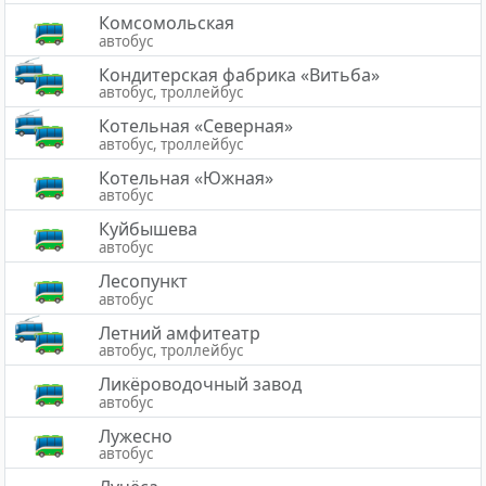
Комсомольская
автобус
Кондитерская фабрика «Витьба»
автобус, троллейбус
Котельная «Северная»
автобус, троллейбус
Котельная «Южная»
автобус
Куйбышева
автобус
Лесопункт
автобус
Летний амфитеатр
автобус, троллейбус
Ликёроводочный завод
автобус
Лужесно
автобус