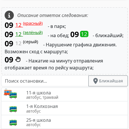
Описание отметок следования:
09
(красный)
12
- в парк;
09
09
(зелёный)
12
12
- на обед;
- ближайший;
09
(серый)
12
- Нарушение графика движения.
Возможен сход с маршрута;
09
- Нажатие на минуту отправления
отображает время по рейсу маршрута;
Ближайшая
11-я школа
автобус, трамвай
1-я Колхозная
автобус
25-я школа
автобус