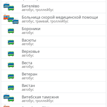
Бителёво
автобус, троллейбус
Больница скорой медицинской помощи
автобус, трамвай, троллейбус
Бороники
автобус
Васюты
автобус
Верховье
автобус
Веста
автобус
Ветеран
автобус
Вистан
автобус
Витебская таможня
автобус, троллейбус