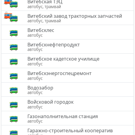
Витебская ТЭЦ
автобус, трамвай
Витебский завод тракторных запчастей
автобус, трамвай
Витебсклес
автобус
Витебскнефтепродукт
автобус
Витебское кадетское училище
автобус
Витебскэнергоспецремонт
автобус
Водозабор
автобус
Войсковой городок
автобус
Газонаполнительная станция
автобус
Гаражно-строительный кооператив