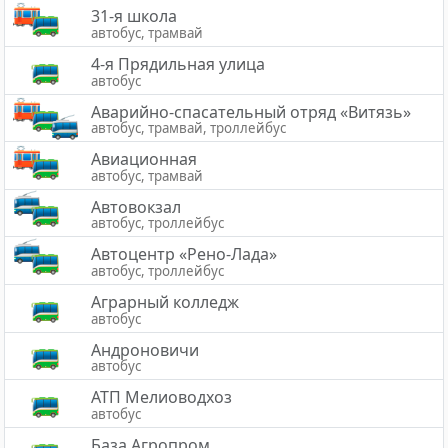
31-я школа
автобус, трамвай
4-я Прядильная улица
автобус
Аварийно-спасательный отряд «Витязь»
автобус, трамвай, троллейбус
Авиационная
автобус, трамвай
Автовокзал
автобус, троллейбус
Автоцентр «Рено-Лада»
автобус, троллейбус
Аграрный колледж
автобус
Андроновичи
автобус
АТП Мелиоводхоз
автобус
База Агропром