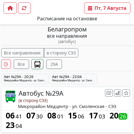
Пт, 7 Августа
Расписание на остановке
Белагропром
все направления
(автобус)
Все направления:
в сторону СЭЗ
Все
29A
Авт №29A - 20:26
Авт №29A - 23:04
Микрорайон Медцентр - ул. Смоленская - СЭЗ
Микрорайон Медцентр - ул. Смоленская - СЭЗ
Автобус №29A
(в сторону СЭЗ)
Микрорайон Медцентр - ул. Смоленская - СЭЗ
06
07
08
15
17
20
41
30
01
06
03
26
23
04