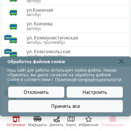
автобус
ул.Книжная
автобус
ул. Князева
автобус
ул. Коммунистическая
автобус, троллейбус
ул. Комсомольская
автобус, троллейбус
Обработка файлов cookie
ул. Короткевича
Наш сайт для работы использует cookie-файлы. Нажав
автобус, троллейбус
«Принять», вы даете согласие на обработку файлов
ул. Лагерная
cookie в соответствии с
Политикой конфиденциальности
.
автобус
Отклонить
Настроить
ул. Лазо
автобус, троллейбус
Принять все
ул. Леонова
остановка движения трамваев по Московскому про
автобус
ул. Лиозненская
Остановки
Маршруты
Доехать
Карта
Избранные
Информация
автобус