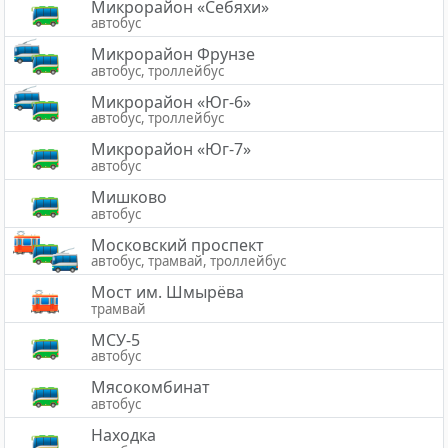
Микрорайон «Себяхи»
автобус
Микрорайон Фрунзе
автобус, троллейбус
Микрорайон «Юг-6»
автобус, троллейбус
Микрорайон «Юг-7»
автобус
Мишково
автобус
Московский проспект
автобус, трамвай, троллейбус
Мост им. Шмырёва
трамвай
МСУ-5
автобус
Мясокомбинат
автобус
Находка