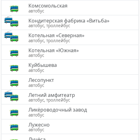
Комсомольская
автобус
Кондитерская фабрика «Витьба»
автобус, троллейбус
Котельная «Северная»
автобус, троллейбус
Котельная «Южная»
автобус
Куйбышева
автобус
Лесопункт
автобус
Летний амфитеатр
автобус, троллейбус
Ликёроводочный завод
автобус
Лужесно
автобус
Лучёса