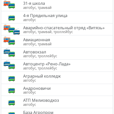
31-я школа
автобус, трамвай
4-я Прядильная улица
автобус
Аварийно-спасательный отряд «Витязь»
автобус, трамвай, троллейбус
Авиационная
автобус, трамвай
Автовокзал
автобус, троллейбус
Автоцентр «Рено-Лада»
автобус, троллейбус
Аграрный колледж
автобус
Андроновичи
автобус
АТП Мелиоводхоз
автобус
База Агропром