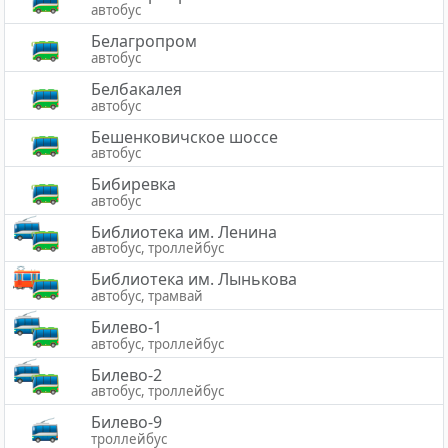
автобус
Белагропром
автобус
Белбакалея
автобус
Бешенковичское шоссе
автобус
Бибиревка
автобус
Библиотека им. Ленина
автобус, троллейбус
Библиотека им. Лынькова
автобус, трамвай
Билево-1
автобус, троллейбус
Билево-2
автобус, троллейбус
Билево-9
троллейбус