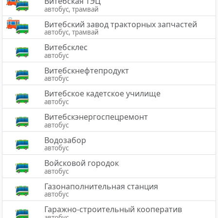
Витебская ТЭЦ
автобус, трамвай
Витебский завод тракторных запчастей
автобус, трамвай
Витебсклес
автобус
Витебскнефтепродукт
автобус
Витебское кадетское училище
автобус
Витебскэнергоспецремонт
автобус
Водозабор
автобус
Войсковой городок
автобус
Газонаполнительная станция
автобус
Гаражно-строительный кооператив
автобус