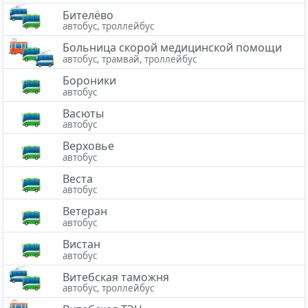
Бителёво
автобус, троллейбус
Больница скорой медицинской помощи
автобус, трамвай, троллейбус
Бороники
автобус
Васюты
автобус
Верховье
автобус
Веста
автобус
Ветеран
автобус
Вистан
автобус
Витебская таможня
автобус, троллейбус