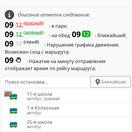
Описание отметок следования:
09
(красный)
12
- в парк;
09
09
(зелёный)
12
12
- на обед;
- ближайший;
09
(серый)
12
- Нарушение графика движения.
Возможен сход с маршрута;
09
- Нажатие на минуту отправления
отображает время по рейсу маршрута;
Ближайшая
11-я школа
автобус, трамвай
1-я Колхозная
автобус
25-я школа
автобус