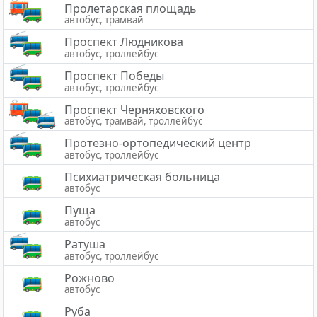
Пролетарская площадь
автобус, трамвай
Проспект Людникова
автобус, троллейбус
Проспект Победы
автобус, троллейбус
Проспект Черняховского
автобус, трамвай, троллейбус
Протезно-ортопедический центр
автобус, троллейбус
Психиатрическая больница
автобус
Пуща
автобус
Ратуша
автобус, троллейбус
Рожново
автобус
Руба