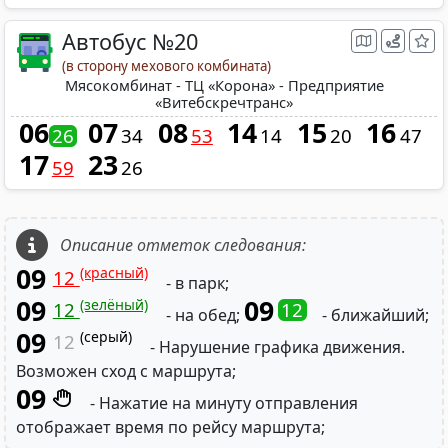
Автобус №20
(в сторону мехового комбината)
Мясокомбинат - ТЦ «Корона» - Предприятие
«Витебскречтранс»
06
07
08
14
15
16
26
34
53
14
20
47
17
23
59
26
Описание отметок следования:
09
(красный)
12
- в парк;
09
09
(зелёный)
12
12
- на обед;
- ближайший;
09
(серый)
12
- Нарушение графика движения.
Возможен сход с маршрута;
09
- Нажатие на минуту отправления
отображает время по рейсу маршрута;