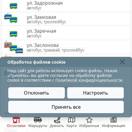
ул. Задорожная
автобус
ул. Замковая
автобус, троллейбус
ул. Заречная
автобус
ул. Заслонова
автобус, трамвай, троллейбус
ул. Зеленогурская
Обработка файлов cookie
автобус, трамвай
Наш сайт для работы использует cookie-файлы. Нажав
Улица 1-я Керамзитовая
«Принять», вы даете согласие на обработку файлов
автобус, троллейбус
cookie в соответствии с
Политикой конфиденциальности
.
Улица 1-я Полярная
автобус
Отклонить
Настроить
Улица 2-я Заслонова
автобус
Принять все
Улица 33-й Армии
автобус, троллейбус
Остановки
Маршруты
Доехать
Карта
Избранные
Информация
Улица Генерала Белобородова