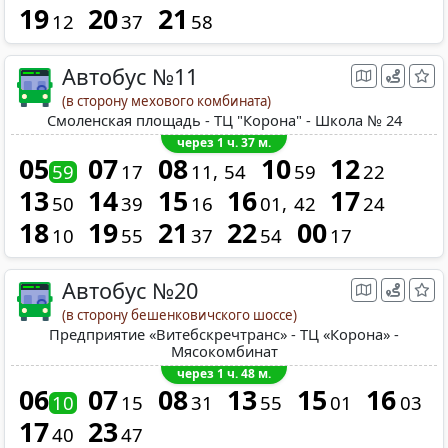
19
20
21
12
37
58
Автобус №11
(в сторону мехового комбината)
Смоленская площадь - ТЦ "Корона" - Школа № 24
через 1 ч. 37 м.
05
07
08
10
12
59
17
11
54
59
22
13
14
15
16
17
50
39
16
01
42
24
18
19
21
22
00
10
55
37
54
17
Автобус №20
(в сторону бешенковичского шоссе)
Предприятие «Витебскречтранс» - ТЦ «Корона» -
Мясокомбинат
через 1 ч. 48 м.
06
07
08
13
15
16
10
15
31
55
01
03
17
23
40
47