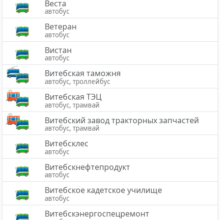
Веста
автобус
Ветеран
автобус
Вистан
автобус
Витебская таможня
автобус, троллейбус
Витебская ТЭЦ
автобус, трамвай
Витебский завод тракторных запчастей
автобус, трамвай
Витебсклес
автобус
Витебскнефтепродукт
автобус
Витебское кадетское училище
автобус
Витебскэнергоспецремонт