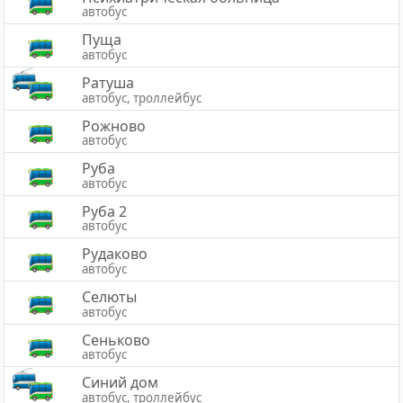
автобус
Пуща
автобус
Ратуша
автобус, троллейбус
Рожново
автобус
Руба
автобус
Руба 2
автобус
Рудаково
автобус
Селюты
автобус
Сеньково
автобус
Синий дом
автобус, троллейбус