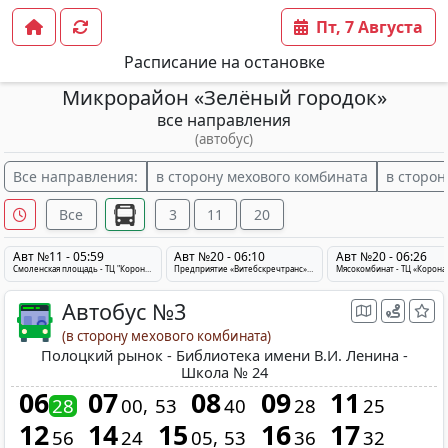
Пт, 7 Августа
Расписание на остановке
Микрорайон «Зелёный городок»
все направления
(автобус)
Все направления:
в сторону мехового комбината
в сторо
Все
3
11
20
Авт №11 - 05:59
Авт №20 - 06:10
Авт №20 - 06:26
Смоленская площадь - ТЦ "Корона" - Школа № 24
Предприятие «Витебскречтранс» - ТЦ «Корона» - Мясокомбинат
Автобус №3
(в сторону мехового комбината)
Полоцкий рынок - Библиотека имени В.И. Ленина -
Школа № 24
06
07
08
09
11
28
00
53
40
28
25
12
14
15
16
17
56
24
05
53
36
32