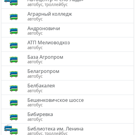
автобус, троллейбус
Аграрный колледж
автобус
Андроновичи
автобус
АТП Мелиоводхоз
автобус
База Агропром
автобус
Белагропром
автобус
Белбакалея
автобус
Бешенковичское шоссе
автобус
Бибиревка
автобус
Библиотека им. Ленина
автобус, троллейбус