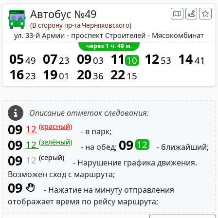
Автобус №49
(В сторону пр-та Черняховского)
ул. 33-й Армии - проспект Строителей - Мясокомбинат
через 1 ч. 49 м.
05
07
09
11
12
14
49
23
03
10
53
41
16
19
20
22
23
01
36
15
Описание отметок следования:
09
(красный)
12
- в парк;
09
09
(зелёный)
12
12
- на обед;
- ближайший;
09
(серый)
12
- Нарушение графика движения.
Возможен сход с маршрута;
09
- Нажатие на минуту отправления
отображает время по рейсу маршрута;