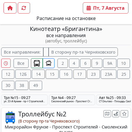
Пт, 7 Августа
Расписание на остановке
Кинотеатр «Бригантина»
все направления
(автобус, троллейбус)
Все направления:
В сторону пр-та Черняховского
Все
2
4
6
9
9А
10
12
12Б
14
15
16
17
23
23A
25
30
38
49
Трл №15 - 09:27
Трл №4 - 09:27
Авт №25 - 09:33
ул. 33-й Армии - пр-т Строителей - Котельная «Северная»
Смоленский рынок - Проспект Строителей - Железнодорожный Вокзал
Троллейбус №2
(В сторону пр-та Черняховского)
Микрорайон Фрунзе - Проспект Строителей - Смоленский
рынок