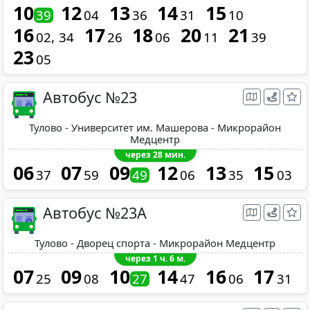
10
12
13
14
15
39
04
36
31
10
16
17
18
20
21
02
34
26
06
11
39
23
05
Автобус №23
Тулово - Университет им. Машерова - Микрорайон
Медцентр
через 28 мин.
06
07
09
12
13
15
37
59
49
06
35
03
Автобус №23A
Тулово - Дворец спорта - Микрорайон Медцентр
через 1 ч. 6 м.
07
09
10
14
16
17
25
08
27
47
06
31