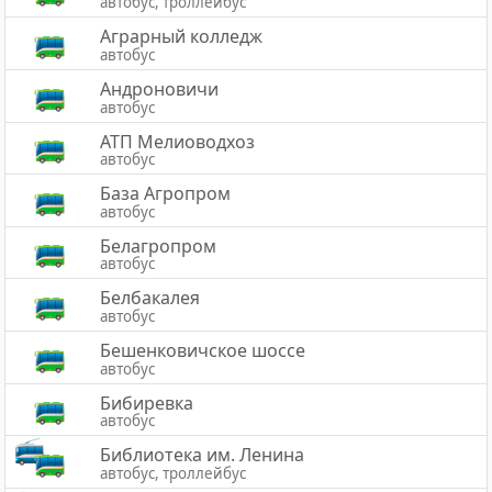
автобус, троллейбус
Аграрный колледж
автобус
Андроновичи
автобус
АТП Мелиоводхоз
автобус
База Агропром
автобус
Белагропром
автобус
Белбакалея
автобус
Бешенковичское шоссе
автобус
Бибиревка
автобус
Библиотека им. Ленина
автобус, троллейбус