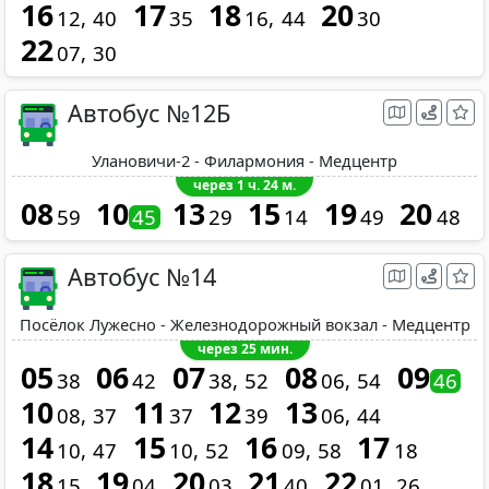
16
17
18
20
12
40
35
16
44
30
22
07
30
Автобус №12Б
Улановичи-2 - Филармония - Медцентр
через 1 ч. 24 м.
08
10
13
15
19
20
59
45
29
14
49
48
Автобус №14
Посёлок Лужесно - Железнодорожный вокзал - Медцентр
через 25 мин.
05
06
07
08
09
38
42
38
52
06
54
46
10
11
12
13
08
37
37
39
06
44
14
15
16
17
10
47
10
52
09
58
18
18
19
20
21
22
15
04
03
40
01
26