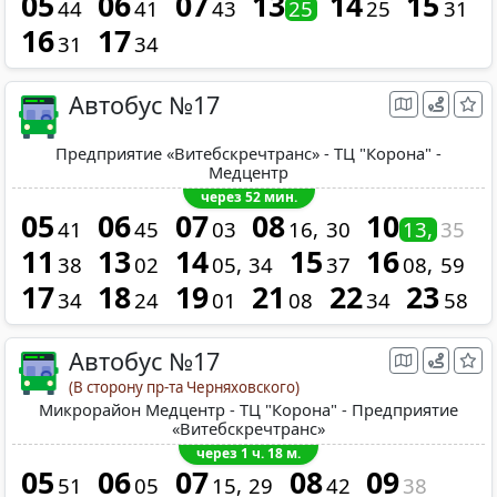
05
06
07
13
14
15
44
41
43
25
25
31
16
17
31
34
Автобус №17
Предприятие «Витебскречтранс» - ТЦ "Корона" -
Медцентр
через 52 мин.
05
06
07
08
10
41
45
03
16
30
13
35
11
13
14
15
16
38
02
05
34
37
08
59
17
18
19
21
22
23
34
24
01
08
34
58
Автобус №17
(В сторону пр-та Черняховского)
Микрорайон Медцентр - ТЦ "Корона" - Предприятие
«Витебскречтранс»
через 1 ч. 18 м.
05
06
07
08
09
51
05
15
29
42
38