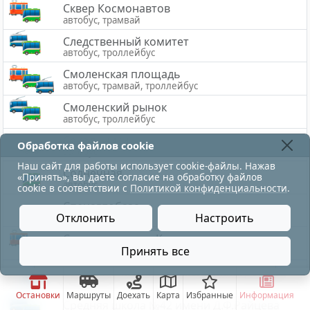
Сквер Космонавтов
автобус, трамвай
Следственный комитет
автобус, троллейбус
Смоленская площадь
автобус, трамвай, троллейбус
Смоленский рынок
автобус, троллейбус
Сокольники
Обработка файлов cookie
автобус
Наш сайт для работы использует cookie-файлы. Нажав
Солнечная
«Принять», вы даете согласие на обработку файлов
автобус
cookie в соответствии с
Политикой конфиденциальности
.
Спецавтобаза
Отклонить
Настроить
автобус
Спорткомплекс «Комсомолец»
Принять все
автобус, трамвай
движение по трамваю на ТЭЦ восстановлено.
Средняя школа №40 имени М.М.Громова
троллейбус
Остановки
Маршруты
Доехать
Карта
Избранные
Информация
Средняя школа №42 имени Д.Ф.Райцева