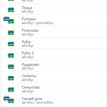
автобус
Пуща
автобус
Ратуша
автобус, троллейбус
Рожново
автобус
Руба
автобус
Руба 2
автобус
Рудаково
автобус
Селюты
автобус
Сеньково
автобус
Синий дом
автобус, троллейбус