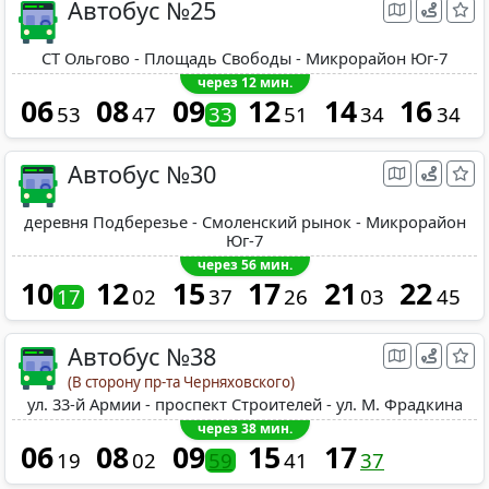
Автобус №25
СТ Ольгово - Площадь Свободы - Микрорайон Юг-7
через 12 мин.
06
08
09
12
14
16
53
47
33
51
34
34
Автобус №30
деревня Подберезье - Смоленский рынок - Микрорайон
Юг-7
через 56 мин.
10
12
15
17
21
22
17
02
37
26
03
45
Автобус №38
(В сторону пр-та Черняховского)
ул. 33-й Армии - проспект Строителей - ул. М. Фрадкина
через 38 мин.
06
08
09
15
17
19
02
59
41
37