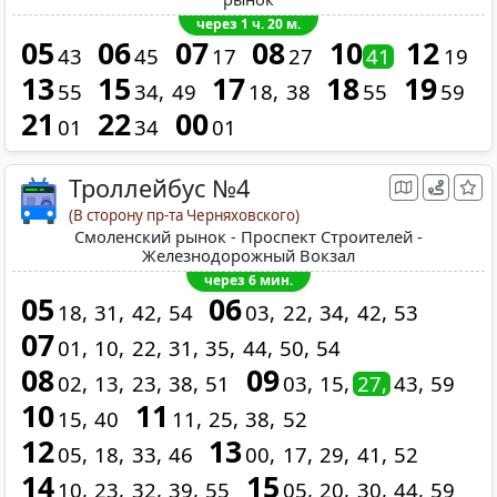
через 1 ч. 20 м.
05
06
07
08
10
12
43
45
17
27
41
19
13
15
17
18
19
55
34
49
18
38
55
59
21
22
00
01
34
01
Троллейбус №4
(В сторону пр-та Черняховского)
Смоленский рынок - Проспект Строителей -
Железнодорожный Вокзал
через 6 мин.
05
06
18
31
42
54
03
22
34
42
53
07
01
10
22
31
35
44
50
54
08
09
02
13
23
38
51
03
15
27
43
59
10
11
15
40
11
25
38
52
12
13
05
18
33
46
00
17
29
41
52
14
15
10
23
32
39
55
05
20
30
44
59