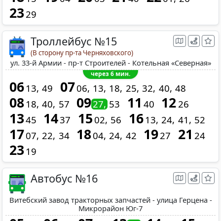
23
29
Троллейбус №15
(В сторону пр-та Черняховского)
ул. 33-й Армии - пр-т Строителей - Котельная «Северная»
через 6 мин.
06
07
13
49
06
13
18
25
32
40
48
08
09
11
12
18
40
57
27
53
40
26
13
14
15
16
45
37
02
56
13
24
41
52
17
18
19
21
07
22
34
04
24
42
27
24
23
19
Автобус №16
Витебский завод тракторных запчастей - улица Герцена -
Микрорайон Юг-7