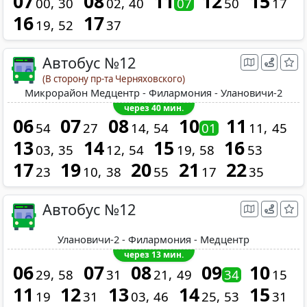
07
08
11
12
15
00
30
02
40
07
50
17
16
17
19
52
37
Автобус №12
(В сторону пр-та Черняховского)
Микрорайон Медцентр - Филармония - Улановичи-2
через 40 мин.
06
07
08
10
11
54
27
14
54
01
11
45
13
14
15
16
03
35
12
54
19
58
53
17
19
20
21
22
23
10
38
55
17
35
Автобус №12
Улановичи-2 - Филармония - Медцентр
через 13 мин.
06
07
08
09
10
29
58
31
21
49
34
15
11
12
13
14
15
19
31
03
46
25
53
31