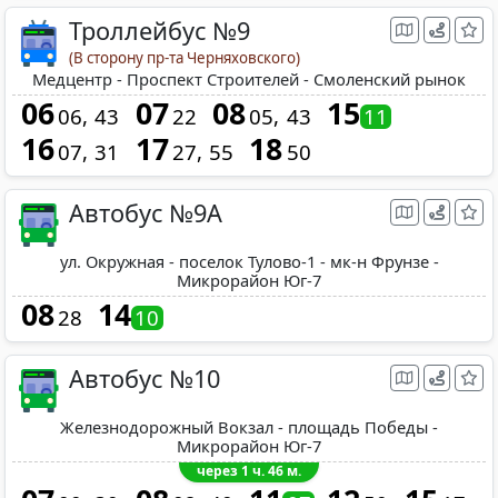
Троллейбус №9
(В сторону пр-та Черняховского)
Медцентр - Проспект Строителей - Смоленский рынок
06
07
08
15
06
43
22
05
43
11
16
17
18
07
31
27
55
50
Автобус №9А
ул. Окружная - поселок Тулово-1 - мк-н Фрунзе -
Микрорайон Юг-7
08
14
28
10
Автобус №10
Железнодорожный Вокзал - площадь Победы -
Микрорайон Юг-7
через 1 ч. 46 м.