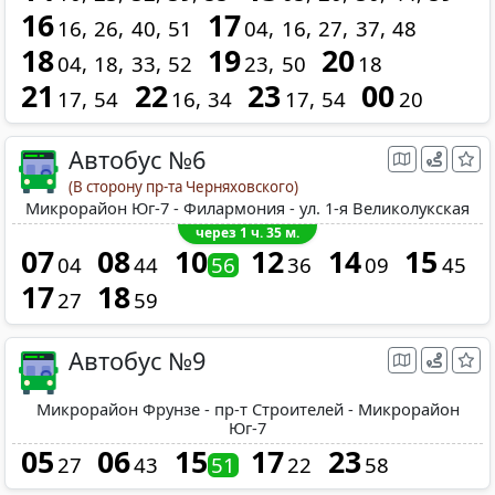
16
17
16
26
40
51
04
16
27
37
48
18
19
20
04
18
33
52
23
50
18
21
22
23
00
17
54
16
34
17
54
20
Автобус №6
(В сторону пр-та Черняховского)
Микрорайон Юг-7 - Филармония - ул. 1-я Великолукская
через 1 ч. 35 м.
07
08
10
12
14
15
04
44
56
36
09
45
17
18
27
59
Автобус №9
Микрорайон Фрунзе - пр-т Строителей - Микрорайон
Юг-7
05
06
15
17
23
27
43
51
22
58