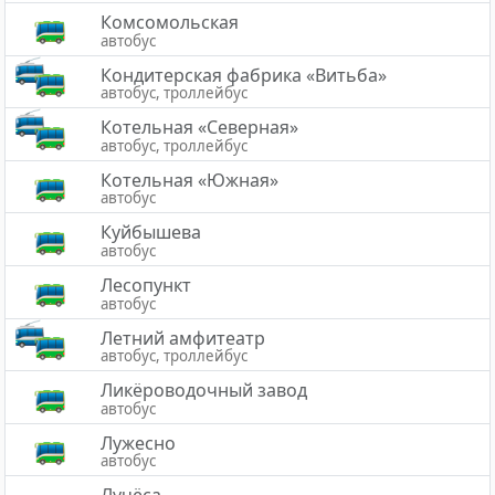
Комсомольская
автобус
Кондитерская фабрика «Витьба»
автобус, троллейбус
Котельная «Северная»
автобус, троллейбус
Котельная «Южная»
автобус
Куйбышева
автобус
Лесопункт
автобус
Летний амфитеатр
автобус, троллейбус
Ликёроводочный завод
автобус
Лужесно
автобус