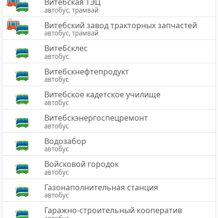
Витебская ТЭЦ
автобус, трамвай
Витебский завод тракторных запчастей
автобус, трамвай
Витебсклес
автобус
Витебскнефтепродукт
автобус
Витебское кадетское училище
автобус
Витебскэнергоспецремонт
автобус
Водозабор
автобус
Войсковой городок
автобус
Газонаполнительная станция
автобус
Гаражно-строительный кооператив