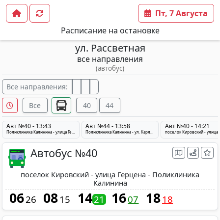
Пт, 7 Августа
Расписание на остановке
ул. Рассветная
все направления
(автобус)
Все направления:
Все
40
44
Авт №40 - 13:43
Авт №44 - 13:58
Авт №40 - 14:21
Поликлиника Калинина - улица Герцена - поселок Кировский
Поликлиника Калинина - ул. Карла Маркса - ул.Р.Бородулина
Автобус №40
поселок Кировский - улица Герцена - Поликлиника
Калинина
06
08
14
16
18
26
15
21
07
18