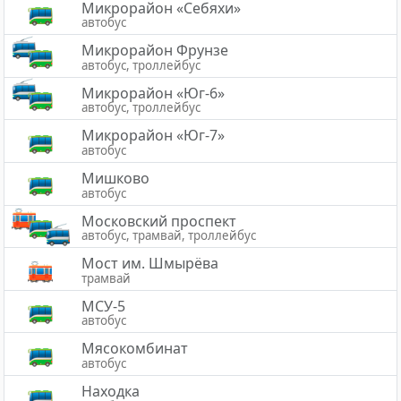
Микрорайон «Себяхи»
автобус
Микрорайон Фрунзе
автобус, троллейбус
Микрорайон «Юг-6»
автобус, троллейбус
Микрорайон «Юг-7»
автобус
Мишково
автобус
Московский проспект
автобус, трамвай, троллейбус
Мост им. Шмырёва
трамвай
МСУ-5
автобус
Мясокомбинат
автобус
Находка