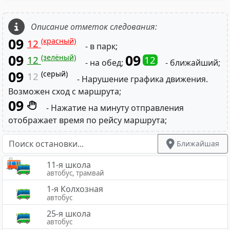
Описание отметок следования:
09
(красный)
12
- в парк;
09
09
(зелёный)
12
12
- на обед;
- ближайший;
09
(серый)
12
- Нарушение графика движения.
Возможен сход с маршрута;
09
- Нажатие на минуту отправления
отображает время по рейсу маршрута;
Ближайшая
11-я школа
автобус, трамвай
1-я Колхозная
автобус
25-я школа
автобус