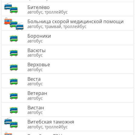
Бителёво
автобус, троллейбус
Больница скорой медицинской помощи
автобус, трамвай, троллейбус
Бороники
автобус
Васюты
автобус
Верховье
автобус
Веста
автобус
Ветеран
автобус
Вистан
автобус
Витебская таможня
автобус, троллейбус