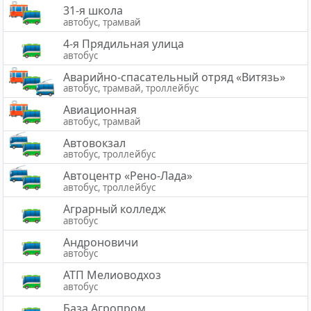
31-я школа
автобус, трамвай
4-я Прядильная улица
автобус
Аварийно-спасательный отряд «Витязь»
автобус, трамвай, троллейбус
Авиационная
автобус, трамвай
Автовокзал
автобус, троллейбус
Автоцентр «Рено-Лада»
автобус, троллейбус
Аграрный колледж
автобус
Андроновичи
автобус
АТП Мелиоводхоз
автобус
База Агропром