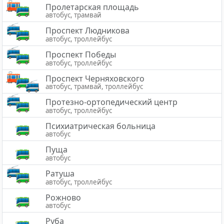
Пролетарская площадь
автобус, трамвай
Проспект Людникова
автобус, троллейбус
Проспект Победы
автобус, троллейбус
Проспект Черняховского
автобус, трамвай, троллейбус
Протезно-ортопедический центр
автобус, троллейбус
Психиатрическая больница
автобус
Пуща
автобус
Ратуша
автобус, троллейбус
Рожново
автобус
Руба