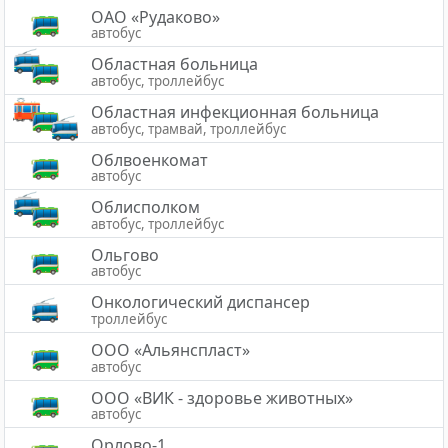
ОАО «Рудаково»
автобус
Областная больница
автобус, троллейбус
Областная инфекционная больница
автобус, трамвай, троллейбус
Облвоенкомат
автобус
Облисполком
автобус, троллейбус
Ольгово
автобус
Онкологический диспансер
троллейбус
ООО «Альянспласт»
автобус
ООО «ВИК - здоровье животных»
автобус
Орлово-1