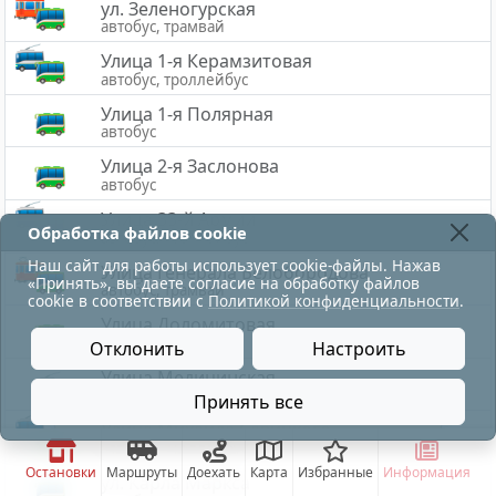
ул. Зеленогурская
автобус, трамвай
Улица 1-я Керамзитовая
автобус, троллейбус
Улица 1-я Полярная
автобус
Улица 2-я Заслонова
автобус
Улица 33-й Армии
Обработка файлов cookie
автобус, троллейбус
Наш сайт для работы использует cookie-файлы. Нажав
Улица Генерала Белобородова
«Принять», вы даете согласие на обработку файлов
автобус, трамвай
cookie в соответствии с
Политикой конфиденциальности
.
Улица Доломитовая
автобус
Отклонить
Настроить
Улица Медицинская
троллейбус
Принять все
с 11:30 до 12:00 троллейбусы меняют путь следова
Улица Михаила Савицкого
автобус, троллейбус
Остановки
Маршруты
Доехать
Карта
Избранные
Информация
ул. Карла Маркса