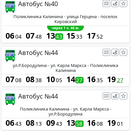
Автобус №40
Поликлиника Калинина - улица Герцена - поселок
Кировский
через 1 ч. 46 м.
06
07
13
15
17
04
48
43
33
52
Автобус №44
ул.Р.Бородулина - ул. Карла Маркса - Поликлиника
Калинина
07
08
10
14
16
19
08
38
05
27
35
27
Автобус №44
Поликлиника Калинина - ул. Карла Маркса -
ул.Р.Бородулина
06
08
09
13
16
19
43
13
43
58
08
01