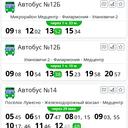
Автобус №12Б
Микрорайон Медцентр - Филармония - Улановичи-2
через 1 ч. 33 м.
09
12
13
15
18
02
52
34
Автобус №12Б
Улановичи-2 - Филармония - Медцентр
через 1 ч. 19 м.
09
10
13
15
19
20
08
54
38
23
58
57
Автобус №14
Посёлок Лужесно - Железнодорожный вокзал - Медцентр
через 29 мин.
05
06
07
08
09
45
51
47
01
15
03
55
10
11
12
17
46
46
48
48