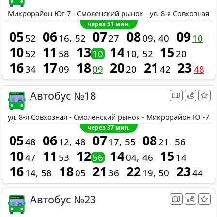
Микрорайон Юг-7 - Смоленский рынок - ул. 8-я Совхозная
через 51 мин.
05
06
07
08
09
52
16
52
27
09
40
10
10
11
13
14
15
52
58
10
10
52
20
16
17
18
20
21
23
34
09
09
20
42
48
Автобус №18
ул. 8-я Совхозная - Смоленский рынок - Микрорайон Юг-7
через 37 мин.
05
06
07
08
48
12
48
17
55
21
56
10
11
12
14
15
47
53
56
04
46
14
16
18
21
22
23
14
58
05
36
19
50
44
Автобус №23