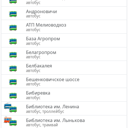
автобус
Андроновичи
автобус
АТП Мелиоводхоз
автобус
База Агропром
автобус
Белагропром
автобус
Белбакалея
автобус
Бешенковичское шоссе
автобус
Бибиревка
автобус
Библиотека им. Ленина
автобус, троллейбус
Библиотека им. Лынькова
автобус, трамвай