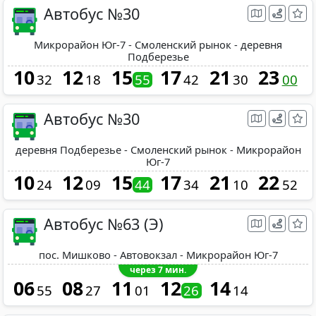
Автобус №30
Микрорайон Юг-7 - Смоленский рынок - деревня
Подберезье
10
12
15
17
21
23
32
18
55
42
30
00
Автобус №30
деревня Подберезье - Смоленский рынок - Микрорайон
Юг-7
10
12
15
17
21
22
24
09
44
34
10
52
Автобус №63 (Э)
пос. Мишково - Автовокзал - Микрорайон Юг-7
через 7 мин.
06
08
11
12
14
55
27
01
26
14