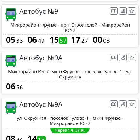
Автобус №9
Микрорайон Фрунзе - пр-т Строителей - Микрорайон
Юг-7
05
06
15
17
00
33
49
57
27
03
Автобус №9А
Микрорайон Юг-7 -мк-н Фрунзе - поселок Тулово-1 - ул.
Окружная
06
56
Автобус №9А
ул. Окружная - поселок Тулово-1 - мк-н Фрунзе -
Микрорайон Юг-7
через 1 ч. 57 м.
08
14
34
16