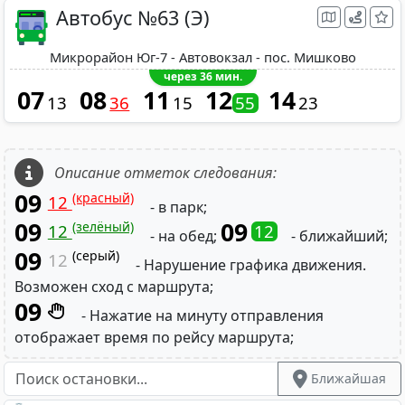
Автобус №63 (Э)
Микрорайон Юг-7 - Автовокзал - пос. Мишково
через 36 мин.
07
08
11
12
14
13
36
15
55
23
Описание отметок следования:
09
(красный)
12
- в парк;
09
09
(зелёный)
12
12
- на обед;
- ближайший;
09
(серый)
12
- Нарушение графика движения.
Возможен сход с маршрута;
09
- Нажатие на минуту отправления
отображает время по рейсу маршрута;
Ближайшая