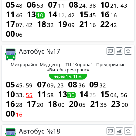
05
06
07
08
10
48
53
11
24
38
21
43
11
13
14
15
16
46
10
12
42
45
16
17
18
19
21
22
07
42
32
09
16
42
00
06
Автобус №17
Микрорайон Медцентр - ТЦ "Корона" - Предприятие
«Витебскречтранс»
через 1 ч. 11 м.
05
07
08
09
45
59
09
23
36
32
10
11
13
14
15
33
55
58
30
25
04
56
16
17
18
20
21
23
28
20
00
05
33
00
00
16
Автобус №18