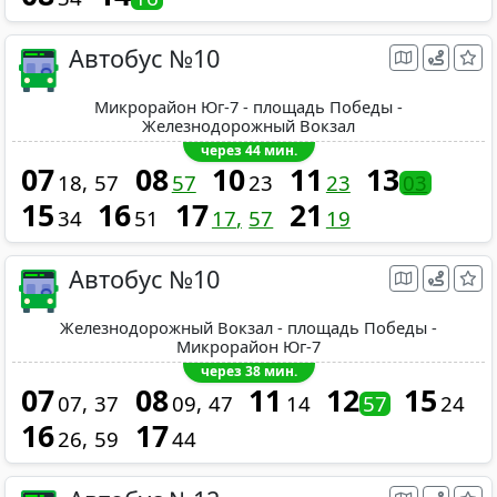
Автобус №10
Микрорайон Юг-7 - площадь Победы -
Железнодорожный Вокзал
через 44 мин.
07
08
10
11
13
18
57
57
23
23
03
15
16
17
21
34
51
17
57
19
Автобус №10
Железнодорожный Вокзал - площадь Победы -
Микрорайон Юг-7
через 38 мин.
07
08
11
12
15
07
37
09
47
14
57
24
16
17
26
59
44