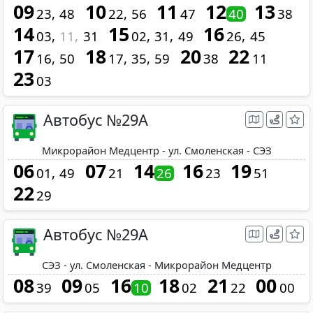
09
10
11
12
13
23
48
22
56
47
40
38
14
15
16
03
11
31
02
31
49
26
45
17
18
20
22
16
50
17
35
59
38
11
23
03
Автобус №29A
Микрорайон Медцентр - ул. Смоленская - СЭЗ
06
07
14
16
19
01
49
21
26
23
51
22
29
Автобус №29A
СЭЗ - ул. Смоленская - Микрорайон Медцентр
08
09
16
18
21
00
39
05
10
02
22
00