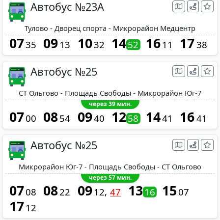
Автобус №23A
Тулово - Дворец спорта - Микрорайон Медцентр
07
09
10
14
16
17
35
13
32
52
11
38
Автобус №25
СТ Ольгово - Площадь Свободы - Микрорайон Юг-7
через 39 мин.
07
08
09
12
14
16
00
54
40
58
41
41
Автобус №25
Микрорайон Юг-7 - Площадь Свободы - СТ Ольгово
через 57 мин.
07
08
09
13
15
08
22
12
47
16
07
17
12