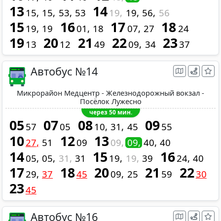
13
14
15
15
53
53
19
19
56
56
15
16
17
18
19
19
01
18
07
27
24
19
20
21
22
23
13
12
49
09
34
37
Автобус №14
Микрорайон Медцентр - Железнодорожный вокзал -
Посёлок Лужесно
через 50 мин.
05
07
08
09
57
05
10
31
45
55
10
12
13
27
51
09
09
09
40
40
14
15
16
05
05
31
31
19
19
39
24
40
17
18
20
21
22
29
37
45
09
25
59
30
23
45
Автобус №16