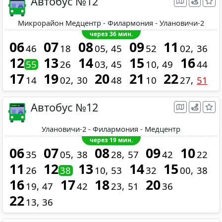
Автобус №12
Микрорайон Медцентр - Филармония - Улановичи-2
через 36 мин.
06
07
08
09
11
46
18
05
45
52
02
36
12
13
14
15
16
55
26
03
45
10
49
44
17
19
20
21
22
14
02
30
48
10
27
51
Автобус №12
Улановичи-2 - Филармония - Медцентр
через 19 мин.
06
07
08
09
10
35
05
38
28
57
42
22
11
12
13
14
15
26
38
10
53
32
00
38
16
17
18
20
19
47
42
23
51
36
22
13
36