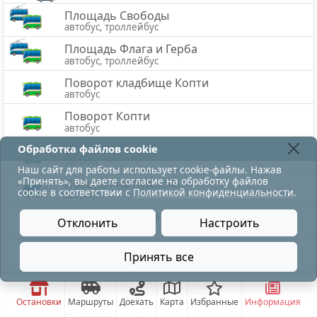
Площадь Свободы
автобус, троллейбус
Площадь Флага и Герба
автобус, троллейбус
Поворот кладбище Копти
автобус
Поворот Копти
автобус
Обработка файлов cookie
Поворот на базу «Белбакалея»
автобус
Наш сайт для работы использует cookie-файлы. Нажав
«Принять», вы даете согласие на обработку файлов
Поворот на Лужесно
cookie в соответствии с
Политикой конфиденциальности
.
автобус
Поворот на торфозавод
Отклонить
Настроить
автобус
Поворот Подберезье
Принять все
движение по троллейбусу восстановлено
автобус
Поворот пос. Октябрьский
автобус
Остановки
Маршруты
Доехать
Карта
Избранные
Информация