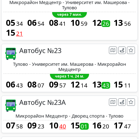
Микрорайон Медцентр - Университет им. Машерова -
Тулово
через 7 мин.
05
06
08
10
12
13
34
54
41
59
26
56
15
21
Автобус №23
Тулово - Университет им. Машерова - Микрорайон
Медцентр
через 1 ч. 24 м.
06
08
09
12
13
15
43
07
57
14
43
11
Автобус №23A
Микрорайон Медцентр - Дворец спорта - Тулово
07
09
10
15
16
17
58
23
40
01
20
47