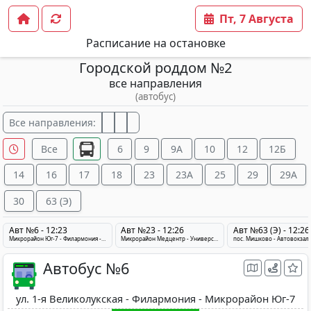
Пт, 7 Августа
Расписание на остановке
Городской роддом №2
все направления
(автобус)
Все направления:
Все
6
9
9А
10
12
12Б
14
16
17
18
23
23A
25
29
29A
30
63 (Э)
Авт №6 - 12:23
Авт №23 - 12:26
Авт №63 (Э) - 12:26
Микрорайон Юг-7 - Филармония - ул. 1-я Великолукская
Микрорайон Медцентр - Университет им. Машерова - Тулово
Автобус №6
ул. 1-я Великолукская - Филармония - Микрорайон Юг-7