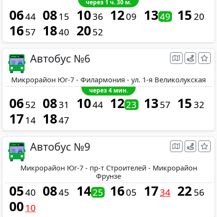
через 1 ч. 30 м.
06
08
10
12
13
15
44
15
36
09
49
20
16
18
20
57
40
52
Автобус №6
Микрорайон Юг-7 - Филармония - ул. 1-я Великолукская
через 4 мин.
06
08
10
12
13
15
52
31
44
23
57
32
17
18
14
47
Автобус №9
Микрорайон Юг-7 - пр-т Строителей - Микрорайон
Фрунзе
05
08
14
16
17
22
40
45
25
05
34
56
00
10