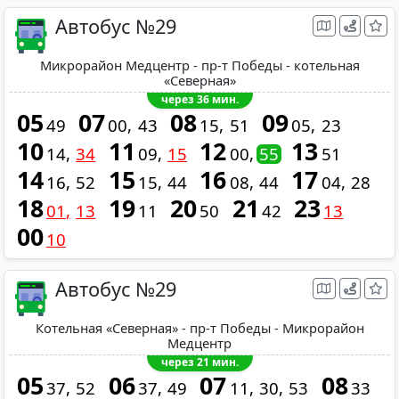
Автобус №29
Микрорайон Медцентр - пр-т Победы - котельная
«Северная»
через 36 мин.
05
07
08
09
49
00
43
15
51
05
23
10
11
12
13
14
34
09
15
00
55
51
14
15
16
17
16
52
15
44
08
44
04
28
18
19
20
21
23
01
13
11
50
42
13
00
10
Автобус №29
Котельная «Северная» - пр-т Победы - Микрорайон
Медцентр
через 21 мин.
05
06
07
08
37
52
37
49
11
30
53
33