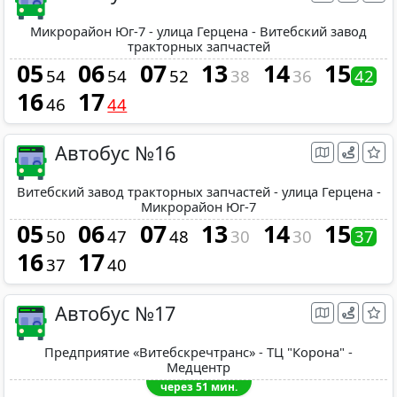
Микрорайон Юг-7 - улица Герцена - Витебский завод
тракторных запчастей
05
06
07
13
14
15
54
54
52
38
36
42
16
17
46
44
Автобус №16
Витебский завод тракторных запчастей - улица Герцена -
Микрорайон Юг-7
05
06
07
13
14
15
50
47
48
30
30
37
16
17
37
40
Автобус №17
Предприятие «Витебскречтранс» - ТЦ "Корона" -
Медцентр
через 51 мин.