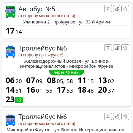
Автобус №5
(в сторону московского пр-та)
Улановичи 2 - пр.Фрунзе - ул. 33-й Армии
17
14
Троллейбус №6
(в сторону пр-т Фрунзе)
Железнодорожный Вокзал - ул. Воинов-
Интернационалистов - Микрорайон Фрунзе
через 45 мин.
06
07
08
11
13
20
09
05
58
15
02
14
16
17
18
20
51
01
55
53
48
37
23
12
Троллейбус №6
(в сторону московского пр-та)
Микрорайон Фрунзе - ул. Воинов-Интернационалистов -