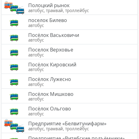
Полоцкий рынок
автобус, трамвай, троллейбус
поселок Билево
автобус
Посёлок Васьковичи
автобус
Поселок Верховье
автобус
Посёлок Кировский
автобус
Посёлок Лужесно
автобус
Посёлок Мишково
автобус
Посёлок Ольгово
автобус
Предприятие «Белвитунифарм»
автобус, трамвай, троллейбус
Предприятие «Витебские подъёмники»