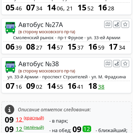
05
07
14
15
16
46
34
06
21
52
28
Автобус №27A
(в сторону московского пр-та)
Смоленский рынок - пр-т Фрунзе - ул. 33-ей Армии
06
08
14
15
16
17
39
27
57
37
59
34
Автобус №38
(в сторону московского пр-та)
ул. 33-й Армии - проспект Строителей - ул. М. Фрадкина
07
09
14
16
18
16
02
55
41
38
Описание отметок следования:
09
(красный)
12
- в парк;
09
09
(зелёный)
12
12
- на обед;
- ближайший;