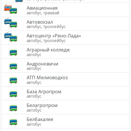
Авиационная
автобус, трамвай
Автовокзал
автобус, троллейбус
Автоцентр «Рено-Лада»
автобус, троллейбус
Аграрный колледж
автобус
Андроновичи
автобус
АТП Мелиоводхоз
автобус
База Агропром
автобус
Белагропром
автобус
Белбакалея
автобус