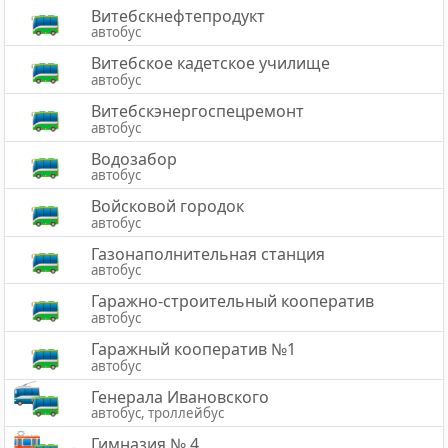
Витебскнефтепродукт
автобус
Витебское кадетское училище
автобус
Витебскэнергоспецремонт
автобус
Водозабор
автобус
Войсковой городок
автобус
Газонаполнительная станция
автобус
Гаражно-строительный кооператив
автобус
Гаражный кооператив №1
автобус
Генерала Ивановского
автобус, троллейбус
Гимназия № 4