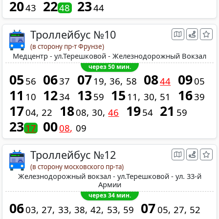
20
22
23
43
48
44
Троллейбус №10
(в сторону пр-т Фрунзе)
Медцентр - ул.Терешковой - Железнодорожный Вокзал
через 50 мин.
05
06
07
08
09
56
37
19
36
58
44
05
11
12
13
15
16
10
34
59
11
30
51
39
17
18
19
21
04
22
08
30
46
54
59
23
00
17
08
09
Троллейбус №12
(в сторону московского пр-та)
Железнодорожный вокзал - ул.Терешковой - ул. 33-й
Армии
через 34 мин.
06
07
03
27
33
38
42
53
59
05
27
52