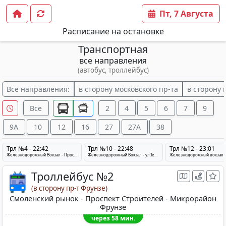
Пт, 7 Августа
Расписание на остановке
Транспортная
все направления
(автобус, троллейбус)
Все направления:
в сторону московского пр-та
в сторону 
Все
2
4
5
6
7
9
9А
10
12
16
27
27A
38
Трл №4 - 22:42
Трл №10 - 22:48
Трл №12 - 23:01
Железнодорожный Вокзал - Проспект Строителей - Смоленский рынок
Железнодорожный Вокзал - ул.Терешковой - Медцентр
Троллейбус №2
(в сторону пр-т Фрунзе)
Смоленский рынок - Проспект Строителей - Микрорайон
Фрунзе
через 58 мин.