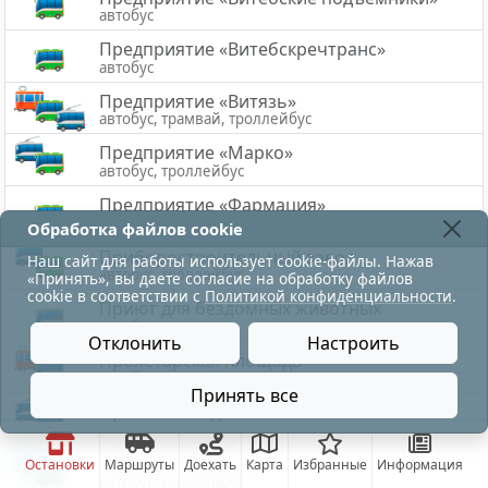
автобус
Предприятие «Витебскречтранс»
автобус
Предприятие «Витязь»
автобус, трамвай, троллейбус
Предприятие «Марко»
автобус, троллейбус
Предприятие «Фармация»
автобус
Обработка файлов cookie
Приборостроительный завод
Наш сайт для работы использует cookie-файлы. Нажав
автобус, троллейбус
«Принять», вы даете согласие на обработку файлов
cookie в соответствии с
Политикой конфиденциальности
.
Приют для бездомных животных
автобус
Отклонить
Настроить
Пролетарская площадь
автобус, трамвай
Принять все
Проспект Людникова
автобус, троллейбус
Проспект Победы
Остановки
Маршруты
Доехать
Карта
Избранные
Информация
автобус, троллейбус