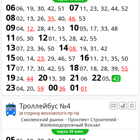
06
07
06
19
30
42
51
11
23
32
44
52
08
02
13
26
35
40
46
53
09
10
04
12
28
41
53
05
17
33
48
11
12
05
30
01
15
28
42
55
13
14
07
23
36
50
08
19
31
42
15
16
00
14
23
29
46
57
11
21
35
50
17
18
07
17
30
42
55
07
18
28
39
55
19
20
21
22
24
44
13
38
06
05
42
23
00
01
04
20
59
36
01
Троллейбус №4
(в сторону московского пр-та)
Смоленский рынок - Проспект Строителей -
Железнодорожный Вокзал
через 39 мин.
05