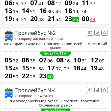
06
07
08
09
11
05
37
41
12
24
37
13
14
16
18
15
51
30
45
13
34
19
20
21
23
00
09
51
48
54
25
49
Троллейбус №2
(в сторону московского пр-та)
Микрорайон Фрунзе - Проспект Строителей - Смоленский
рынок
через 1 ч. 23 м.
05
06
07
08
10
12
32
35
06
16
31
09
13
15
17
18
19
45
23
38
07
27
44
48
20
22
23
50
23
50
Троллейбус №4
(в сторону пр-т Фрунзе)
Железнодорожный Вокзал - Проспект Строителей -
Смоленский рынок
через 15 мин.