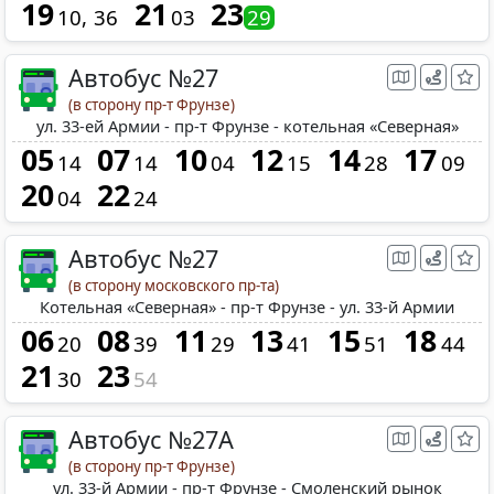
19
21
23
10
36
03
29
Автобус №27
(в сторону пр-т Фрунзе)
ул. 33-ей Армии - пр-т Фрунзе - котельная «Северная»
05
07
10
12
14
17
14
14
04
15
28
09
20
22
04
24
Автобус №27
(в сторону московского пр-та)
Котельная «Северная» - пр-т Фрунзе - ул. 33-й Армии
06
08
11
13
15
18
20
39
29
41
51
44
21
23
30
54
Автобус №27A
(в сторону пр-т Фрунзе)
ул. 33-й Армии - пр-т Фрунзе - Смоленский рынок