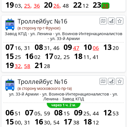
19
20
22
23
03
25
36
26
48
12
28
Троллейбус №16
(в сторону пр-т Фрунзе)
Завод КПД - ул. Ленина - ул. Воинов-Интернационалистов
- ул. 33-й Армии
07
08
09
10
13
16
31
31
46
47
06
20
15
16
17
18
25
02
02
25
11
41
19
21
32
58
28
Троллейбус №16
(в сторону московского пр-та)
ул. 33-й Армии - ул. Воинов-Интернационалистов - ул.
Ленина - Завод КПД
через 1 ч. 2 м.
06
07
08
09
12
51
05
59
15
25
44
53
15
16
17
18
00
31
30
54
38
12