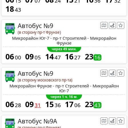
15
07
24
21
36
32
18
43
Автобус №9
(в сторону пр-т Фрунзе)
Микрорайон Юг-7 - пр-т Строителей - Микрорайон
Фрунзе
через 49 мин.
06
09
14
16
23
00
05
47
27
16
Автобус №9
(в сторону московского пр-та)
Микрорайон Фрунзе - пр-т Строителей - Микрорайон
Юг-7
через 1 ч. 16 м.
06
09
15
17
23
28
31
36
06
43
Автобус №9А
(в сторону пр-т Фрунзе)