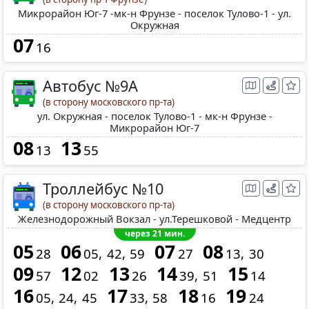
Микрорайон Юг-7 -мк-н Фрунзе - поселок Тулово-1 - ул.
Окружная
07
16
Автобус №9А
(в сторону московского пр-та)
ул. Окружная - поселок Тулово-1 - мк-н Фрунзе -
Микрорайон Юг-7
08
13
13
55
Троллейбус №10
(в сторону московского пр-та)
Железнодорожный Вокзал - ул.Терешковой - Медцентр
через 21 мин.
05
06
07
08
28
05
42
59
27
13
30
09
12
13
14
15
57
02
26
39
51
14
16
17
18
19
05
24
45
33
58
16
24