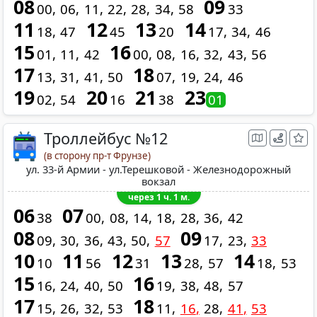
08
09
00
06
11
22
28
34
58
33
11
12
13
14
18
47
45
20
17
34
46
15
16
01
11
42
00
08
16
32
43
56
17
18
13
31
41
50
07
19
24
46
19
20
21
23
02
54
16
38
01
Троллейбус №12
(в сторону пр-т Фрунзе)
ул. 33-й Армии - ул.Терешковой - Железнодорожный
вокзал
через 1 ч. 1 м.
06
07
38
00
08
14
18
28
36
42
08
09
09
30
36
43
50
57
17
23
33
10
11
12
13
14
10
56
31
28
57
18
53
15
16
16
24
40
50
19
38
48
57
17
18
15
26
32
53
11
16
28
41
53