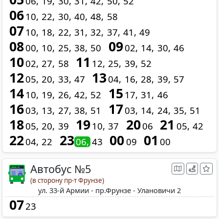
06
19
30
31
42
50
52
06
10
22
30
40
48
58
07
10
18
22
31
32
37
41
49
08
09
00
10
25
38
50
02
14
30
46
10
11
02
27
58
12
25
39
52
12
13
05
20
33
47
04
16
28
39
57
14
15
10
19
26
42
52
17
31
46
16
17
03
13
27
38
51
03
14
24
35
51
18
19
20
21
05
20
39
10
37
06
05
42
22
23
00
01
04
22
06
43
09
00
Автобус №5
(в сторону пр-т Фрунзе)
ул. 33-й Армии - пр.Фрунзе - Улановичи 2
07
23