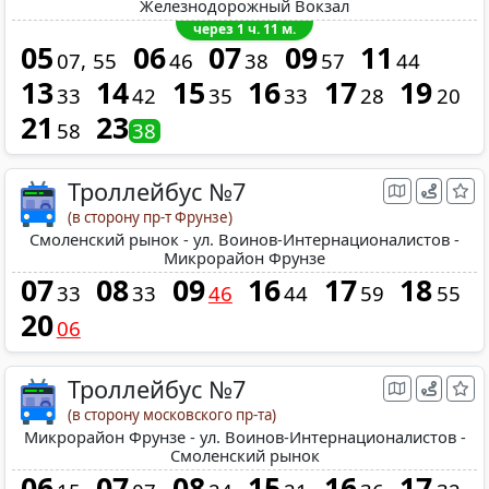
Железнодорожный Вокзал
через 1 ч. 11 м.
05
06
07
09
11
07
55
46
38
57
44
13
14
15
16
17
19
33
42
35
33
28
20
21
23
58
38
Троллейбус №7
(в сторону пр-т Фрунзе)
Смоленский рынок - ул. Воинов-Интернационалистов -
Микрорайон Фрунзе
07
08
09
16
17
18
33
33
46
44
59
55
20
06
Троллейбус №7
(в сторону московского пр-та)
Микрорайон Фрунзе - ул. Воинов-Интернационалистов -
Смоленский рынок
06
07
08
15
16
17