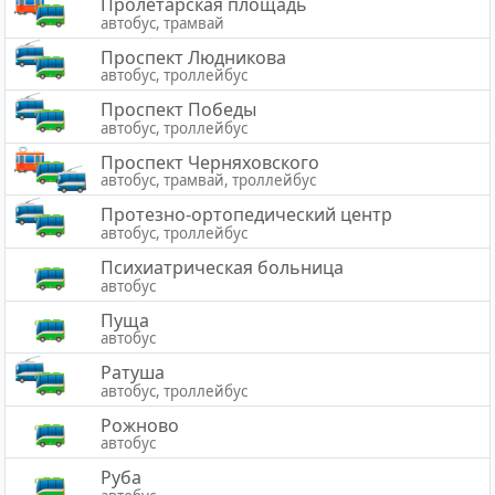
Пролетарская площадь
автобус, трамвай
Проспект Людникова
автобус, троллейбус
Проспект Победы
автобус, троллейбус
Проспект Черняховского
автобус, трамвай, троллейбус
Протезно-ортопедический центр
автобус, троллейбус
Психиатрическая больница
автобус
Пуща
автобус
Ратуша
автобус, троллейбус
Рожново
автобус
Руба