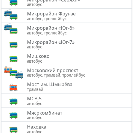
автобус
Микрорайон Фрунзе
автобус, троллейбус
Микрорайон «Юг-6»
автобус, троллейбус
Микрорайон «Юг-7»
автобус
Мишково
автобус
Московский проспект
автобус, трамвай, троллейбус
Мост им. Шмырёва
трамвай
МСУ-5
автобус
Мясокомбинат
автобус
Находка
автобус