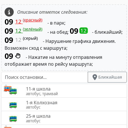
Описание отметок следования:
09
(красный)
12
- в парк;
09
09
(зелёный)
12
12
- на обед;
- ближайший;
09
(серый)
12
- Нарушение графика движения.
Возможен сход с маршрута;
09
- Нажатие на минуту отправления
отображает время по рейсу маршрута;
Ближайшая
11-я школа
автобус, трамвай
1-я Колхозная
автобус
25-я школа
автобус