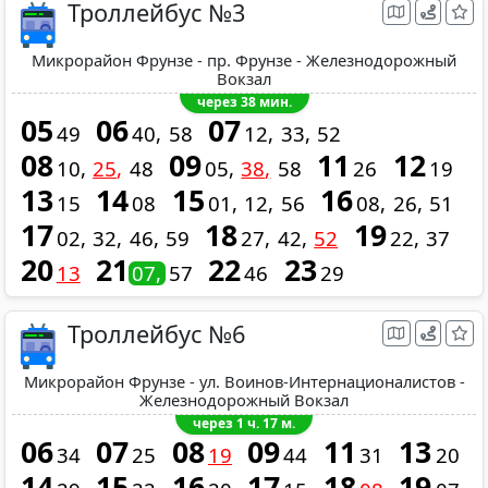
Троллейбус №3
Микрорайон Фрунзе - пр. Фрунзе - Железнодорожный
Вокзал
через 38 мин.
05
06
07
49
40
58
12
33
52
08
09
11
12
10
25
48
05
38
58
26
19
13
14
15
16
15
08
01
12
56
08
26
51
17
18
19
02
32
46
59
27
42
52
22
37
20
21
22
23
13
07
57
46
29
Троллейбус №6
Микрорайон Фрунзе - ул. Воинов-Интернационалистов -
Железнодорожный Вокзал
через 1 ч. 17 м.
06
07
08
09
11
13
34
25
19
44
31
20
14
15
16
17
18
19