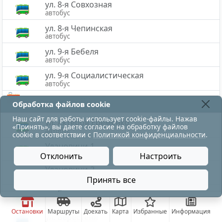
ул. 8-я Совхозная
автобус
ул. 8-я Чепинская
автобус
ул. 9-я Бебеля
автобус
ул. 9-я Социалистическая
автобус
ул. Академика Павлова
Обработка файлов cookie
автобус, трамвай
Наш сайт для работы использует cookie-файлы. Нажав
ул. Актёров Ерёменко
«Принять», вы даете согласие на обработку файлов
автобус
cookie в соответствии с
Политикой конфиденциальности
.
Улановичи-1
автобус
Отклонить
Настроить
Улановичи-2
автобус
Принять все
ул. Баграмяна
автобус
Остановки
Маршруты
Доехать
Карта
Избранные
Информация
ул. Берестеня