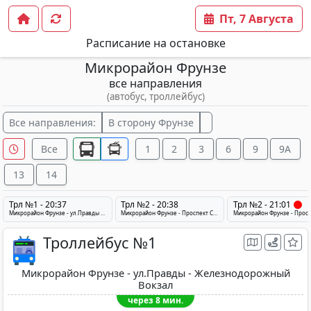
Пт, 7 Августа
Расписание на остановке
Микрорайон Фрунзе
все направления
(автобус, троллейбус)
Все направления:
В сторону Фрунзе
Все
1
2
3
6
9
9А
13
14
Трл №1 - 20:37
Трл №2 - 20:38
Трл №2 - 21:01
Микрорайон Фрунзе - ул.Правды - Железнодорожный Вокзал
Микрорайон Фрунзе - Проспект Строителей - Смоленский рынок
Троллейбус №1
Микрорайон Фрунзе - ул.Правды - Железнодорожный
Вокзал
через 8 мин.