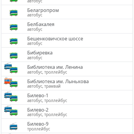
автобус
Белагропром
автобус
Белбакалея
автобус
Бешенковичское шоссе
автобус
Бибиревка
автобус
Библиотека им. Ленина
автобус, троллейбус
Библиотека им. Лынькова
автобус, трамвай
Билево-1
автобус, троллейбус
Билево-2
автобус, троллейбус
Билево-9
троллейбус