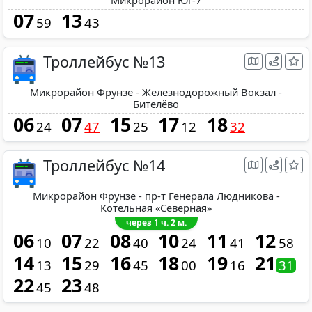
07
13
59
43
Троллейбус №13
Микрорайон Фрунзе - Железнодорожный Вокзал -
Бителёво
06
07
15
17
18
24
47
25
12
32
Троллейбус №14
Микрорайон Фрунзе - пр-т Генерала Людникова -
Котельная «Северная»
через 1 ч. 2 м.
06
07
08
10
11
12
10
22
40
24
41
58
14
15
16
18
19
21
13
29
45
00
16
31
22
23
45
48