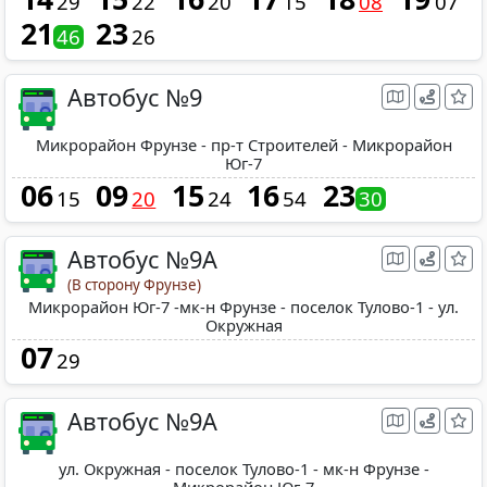
29
22
20
15
08
07
21
23
46
26
Автобус №9
Микрорайон Фрунзе - пр-т Строителей - Микрорайон
Юг-7
06
09
15
16
23
15
20
24
54
30
Автобус №9А
(В сторону Фрунзе)
Микрорайон Юг-7 -мк-н Фрунзе - поселок Тулово-1 - ул.
Окружная
07
29
Автобус №9А
ул. Окружная - поселок Тулово-1 - мк-н Фрунзе -
Микрорайон Юг-7