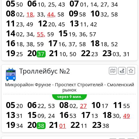
05
06
07
50
10
25
43
01
14
27
34
08
09
10
02
18
33
44
58
58
32
58
11
12
13
23
49
20
45
11
42
14
15
02
34
55
59
19
36
57
16
17
18
18
38
59
16
37
58
18
52
19
20
21
22
23
25
37
10
50
23
03
31
Троллейбус №2
Микрорайон Фрунзе - Проспект Строителей - Смоленский
рынок
через 9 мин.
05
06
08
10
11
20
22
53
02
27
17
55
13
15
16
17
18
31
09
24
53
13
30
49
19
20
21
22
23
34
38
01
11
38