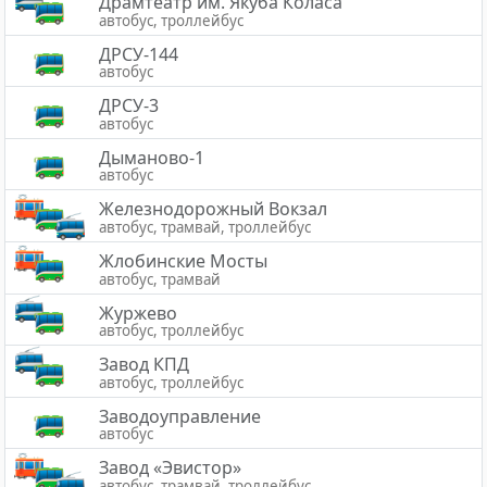
Драмтеатр им. Якуба Коласа
автобус, троллейбус
ДРСУ-144
автобус
ДРСУ-3
автобус
Дыманово-1
автобус
Железнодорожный Вокзал
автобус, трамвай, троллейбус
Жлобинские Мосты
автобус, трамвай
Журжево
автобус, троллейбус
Завод КПД
автобус, троллейбус
Заводоуправление
автобус
Завод «Эвистор»
автобус, трамвай, троллейбус