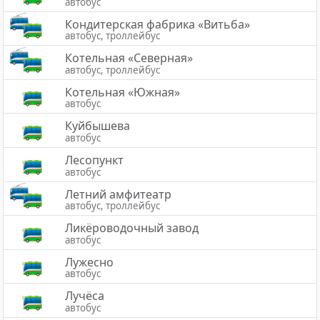
автобус
Кондитерская фабрика «Витьба»
автобус, троллейбус
Котельная «Северная»
автобус, троллейбус
Котельная «Южная»
автобус
Куйбышева
автобус
Лесопункт
автобус
Летний амфитеатр
автобус, троллейбус
Ликёроводочный завод
автобус
Лужесно
автобус
Лучёса
автобус