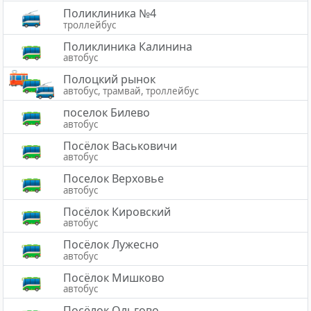
Поликлиника №4
троллейбус
Поликлиника Калинина
автобус
Полоцкий рынок
автобус, трамвай, троллейбус
поселок Билево
автобус
Посёлок Васьковичи
автобус
Поселок Верховье
автобус
Посёлок Кировский
автобус
Посёлок Лужесно
автобус
Посёлок Мишково
автобус
Посёлок Ольгово