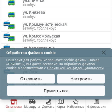
ул.Книжная
автобус
ул. Князева
автобус
ул. Коммунистическая
автобус, троллейбус
ул. Комсомольская
автобус, троллейбус
ул. Короткевича
автобус, троллейбус
Обработка файлов cookie
ул. Лагерная
Наш сайт для работы использует cookie-файлы. Нажав
«Принять», вы даете согласие на обработку файлов
автобус
cookie в соответствии с
Политикой конфиденциальности
.
ул. Лазо
автобус, троллейбус
Отклонить
Настроить
ул. Леонова
автобус
Принять все
ул. Лиозненская
автобус
Остановки
Маршруты
Доехать
Карта
Избранные
Информация
ул. Лынькова
автобус