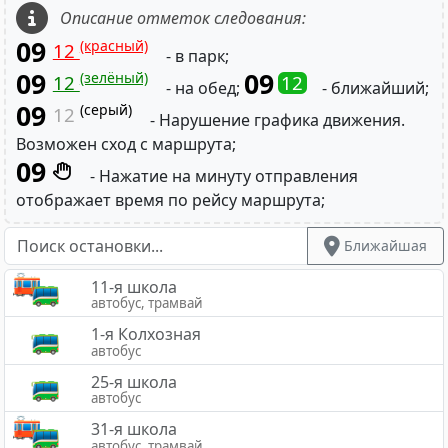
Описание отметок следования:
09
(красный)
12
- в парк;
09
09
(зелёный)
12
12
- на обед;
- ближайший;
09
(серый)
12
- Нарушение графика движения.
Возможен сход с маршрута;
09
- Нажатие на минуту отправления
отображает время по рейсу маршрута;
Ближайшая
11-я школа
автобус, трамвай
1-я Колхозная
автобус
25-я школа
автобус
31-я школа
автобус, трамвай