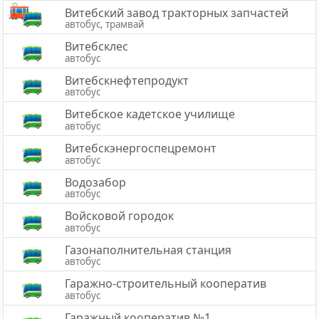
Витебский завод тракторных запчастей
автобус, трамвай
Витебсклес
автобус
Витебскнефтепродукт
автобус
Витебское кадетское училище
автобус
Витебскэнергоспецремонт
автобус
Водозабор
автобус
Войсковой городок
автобус
Газонаполнительная станция
автобус
Гаражно-строительный кооператив
автобус
Гаражный кооператив №1