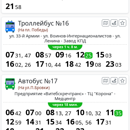
21
58
Троллейбус №16
(На пл. Победы)
ул. 33-й Армии - ул. Воинов-Интернационалистов - ул.
Ленина - Завод КПД
через 1 ч. 8 м.
07
08
09
12
15
31
47
57
16
25
03
16
17
18
19
23
02
26
10
44
42
08
03
Автобус №17
(На ул.П.Бровки)
Предприятие «Витебскречтранс» - ТЦ "Корона" -
Медцентр
через 18 мин.
06
07
08
10
11
42
00
13
27
10
32
35
12
14
15
16
17
59
31
34
05
56
31