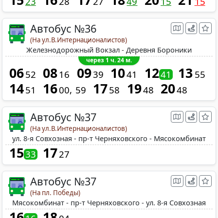
15
16
17
18
20
21
23
28
27
49
15
15
Автобус №36
(На ул.В.Интернационалистов)
Железнодорожный Вокзал - Деревня Бороники
через 1 ч. 24 м.
06
08
09
10
12
13
52
16
39
41
41
55
14
16
17
19
20
51
00
59
58
48
48
Автобус №37
(На ул.В.Интернационалистов)
ул. 8-я Совхозная - пр-т Черняховского - Мясокомбинат
15
17
33
27
Автобус №37
(На пл. Победы)
Мясокомбинат - пр-т Черняховского - ул. 8-я Совхозная
16
18