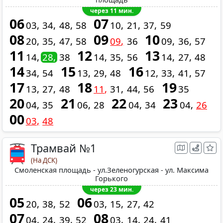
через 11 мин.
06
07
03
34
48
58
10
21
37
59
08
09
10
20
35
47
58
09
36
09
36
57
11
12
13
14
28
38
14
35
56
14
27
48
14
15
16
34
54
13
29
48
12
33
41
57
17
18
19
13
27
48
11
31
44
56
35
20
21
22
23
04
35
06
28
04
34
04
26
00
03
48
Трамвай №1
(На ДСК)
Смоленская площадь - ул.Зеленогурская - ул. Максима
Горького
через 23 мин.
05
06
20
38
52
03
15
27
42
07
08
04
24
39
52
03
14
24
41