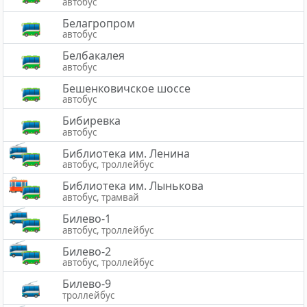
автобус
Белагропром
автобус
Белбакалея
автобус
Бешенковичское шоссе
автобус
Бибиревка
автобус
Библиотека им. Ленина
автобус, троллейбус
Библиотека им. Лынькова
автобус, трамвай
Билево-1
автобус, троллейбус
Билево-2
автобус, троллейбус
Билево-9
троллейбус