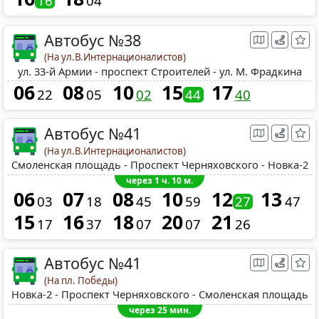
16
04
Автобус №38
(На ул.В.Интернационалистов)
ул. 33-й Армии - проспект Строителей - ул. М. Фрадкина
06
08
10
15
17
22
05
02
44
40
Автобус №41
(На ул.В.Интернационалистов)
Смоленская площадь - Проспект Черняховского - Новка-2
через 1 ч. 10 м.
06
07
08
10
12
13
03
18
45
59
27
47
15
16
18
20
21
17
37
07
07
26
Автобус №41
(На пл. Победы)
Новка-2 - Проспект Черняховского - Смоленская площадь
через 25 мин.