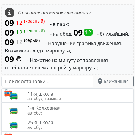
Описание отметок следования:
09
(красный)
12
- в парк;
09
09
(зелёный)
12
12
- на обед;
- ближайший;
09
(серый)
12
- Нарушение графика движения.
Возможен сход с маршрута;
09
- Нажатие на минуту отправления
отображает время по рейсу маршрута;
Ближайшая
11-я школа
автобус, трамвай
1-я Колхозная
автобус
25-я школа
автобус