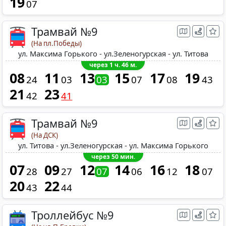
19
07
Трамвай №9
(На пл.Победы)
ул. Максима Горького - ул.Зеленогурская - ул. Титова
через 1 ч. 46 м.
08
11
13
15
17
19
24
03
03
07
08
43
21
23
42
41
Трамвай №9
(На ДСК)
ул. Титова - ул.Зеленогурская - ул. Максима Горького
через 50 мин.
07
09
12
14
16
18
28
27
07
06
12
07
20
22
43
44
Троллейбус №9