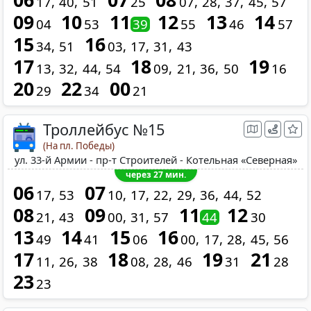
06
07
08
17
40
51
25
07
28
37
45
57
09
10
11
12
13
14
04
53
39
55
46
57
15
16
34
51
03
17
31
43
17
18
19
13
32
44
54
09
21
36
50
16
20
22
00
29
34
21
Троллейбус №15
(На пл. Победы)
ул. 33-й Армии - пр-т Строителей - Котельная «Северная»
через 27 мин.
06
07
17
53
10
17
22
29
36
44
52
08
09
11
12
21
43
00
31
57
44
30
13
14
15
16
49
41
06
00
17
28
45
56
17
18
19
21
11
26
38
08
28
46
31
28
23
23