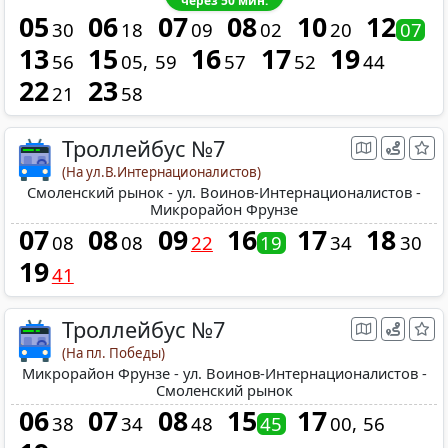
через 50 мин.
05
06
07
08
10
12
30
18
09
02
20
07
13
15
16
17
19
56
05
59
57
52
44
22
23
21
58
Троллейбус №7
(На ул.В.Интернационалистов)
Смоленский рынок - ул. Воинов-Интернационалистов -
Микрорайон Фрунзе
07
08
09
16
17
18
08
08
22
19
34
30
19
41
Троллейбус №7
(На пл. Победы)
Микрорайон Фрунзе - ул. Воинов-Интернационалистов -
Смоленский рынок
06
07
08
15
17
38
34
48
45
00
56