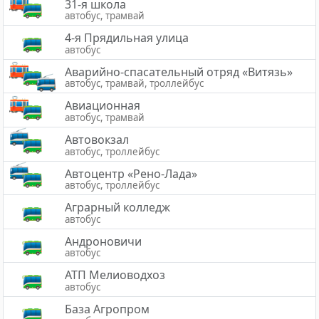
31-я школа
автобус, трамвай
4-я Прядильная улица
автобус
Аварийно-спасательный отряд «Витязь»
автобус, трамвай, троллейбус
Авиационная
автобус, трамвай
Автовокзал
автобус, троллейбус
Автоцентр «Рено-Лада»
автобус, троллейбус
Аграрный колледж
автобус
Андроновичи
автобус
АТП Мелиоводхоз
автобус
База Агропром