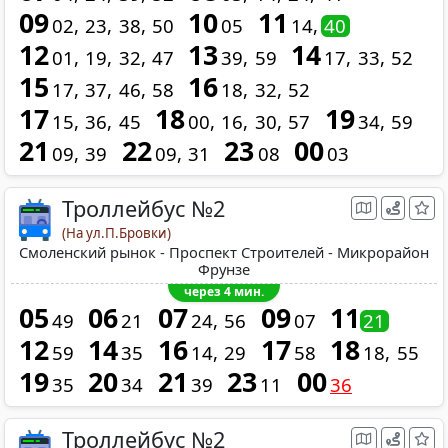
09
10
11
02
23
38
50
05
14
40
12
13
14
01
19
32
47
39
59
17
33
52
15
16
17
37
46
58
18
32
52
17
18
19
15
36
45
00
16
30
57
34
59
21
22
23
00
09
39
09
31
08
03
Троллейбус №2
(На ул.П.Бровки)
Смоленский рынок - Проспект Строителей - Микрорайон
Фрунзе
через 4 мин.
05
06
07
09
11
49
21
24
56
07
21
12
14
16
17
18
59
35
14
29
58
18
55
19
20
21
23
00
35
34
39
11
36
Троллейбус №2