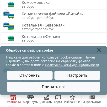
Комсомольская
автобус
Кондитерская фабрика «Витьба»
автобус, троллейбус
Котельная «Северная»
автобус, троллейбус
Котельная «Южная»
автобус
Куйбышева
Обработка файлов cookie
автобус
Наш сайт для работы использует cookie-файлы. Нажав
Лесопункт
«Принять», вы даете согласие на обработку файлов
автобус
cookie в соответствии с
Политикой конфиденциальности
.
Летний амфитеатр
автобус, троллейбус
Отклонить
Настроить
Ликёроводочный завод
автобус
Принять все
Лужесно
автобус
Остановки
Маршруты
Доехать
Карта
Избранные
Информация
Лучёса