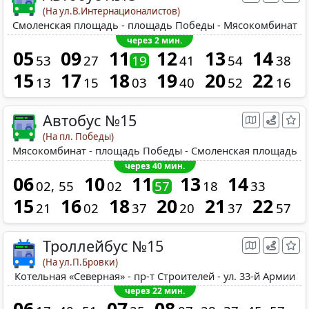
(На ул.В.Интернационалистов)
Смоленская площадь - площадь Победы - Мясокомбинат
через 2 мин.
05
09
11
12
13
14
53
27
19
41
54
38
15
17
18
19
20
22
13
15
03
40
52
16
Автобус №15
(На пл. Победы)
Мясокомбинат - площадь Победы - Смоленская площадь
через 40 мин.
06
10
11
13
14
02
55
02
57
18
33
15
16
18
20
21
22
21
02
37
20
37
57
Троллейбус №15
(На ул.П.Бровки)
Котельная «Северная» - пр-т Строителей - ул. 33-й Армии
через 22 мин.