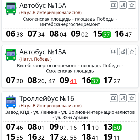
Автобус №15A
(На ул.В.Интернационалистов)
Смоленская площадь - площадь Победы -
Витебскэнергоспецремонт
06
07
08
09
15
16
38
34
04
02
57
47
Автобус №15A
(На пл. Победы)
Витебскэнергоспецремонт - площадь Победы -
Смоленская площадь
07
08
09
16
17
20
26
47
41
37
27
Троллейбус №16
(На ул.В.Интернационалистов)
Завод КПД - ул. Ленина - ул. Воинов-Интернационалистов
- ул. 33-й Армии
07
08
09
11
13
46
01
01
16
10
50
15
16
17
18
19
55
32
32
55
41
11