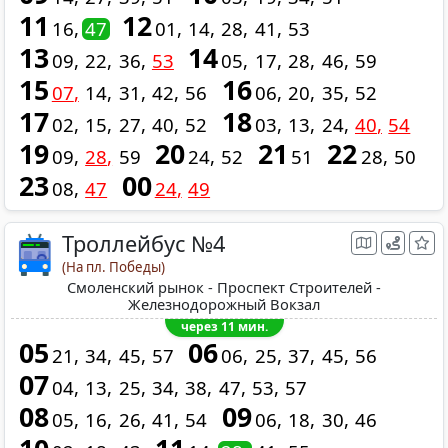
11
12
16
47
01
14
28
41
53
13
14
09
22
36
53
05
17
28
46
59
15
16
07
14
31
42
56
06
20
35
52
17
18
02
15
27
40
52
03
13
24
40
54
19
20
21
22
09
28
59
24
52
51
28
50
23
00
08
47
24
49
Троллейбус №4
(На пл. Победы)
Смоленский рынок - Проспект Строителей -
Железнодорожный Вокзал
через 11 мин.
05
06
21
34
45
57
06
25
37
45
56
07
04
13
25
34
38
47
53
57
08
09
05
16
26
41
54
06
18
30
46