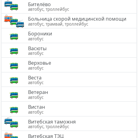
Бителёво
автобус, троллейбус
Больница скорой медицинской помощи
автобус, трамвай, троллейбус
Бороники
автобус
Васюты
автобус
Верховье
автобус
Веста
автобус
Ветеран
автобус
Вистан
автобус
Витебская таможня
автобус, троллейбус
Витебская ТЭЦ