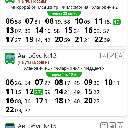
(На пл. Победы)
Микрорайон Медцентр - Филармония - Улановичи-2
через 32 мин.
06
07
08
10
11
58
31
19
58
05
15
49
13
14
15
16
07
39
16
58
24
02
57
17
19
20
21
22
27
14
42
59
21
39
Автобус №12
(На ул.П.Бровки)
Улановичи-2 - Филармония - Медцентр
через 1 ч. 10 м.
06
07
08
09
10
26
54
27
17
45
30
11
11
12
14
15
15
27
59
21
49
27
16
17
18
20
08
36
31
12
40
27
22
03
27
Автобус №15