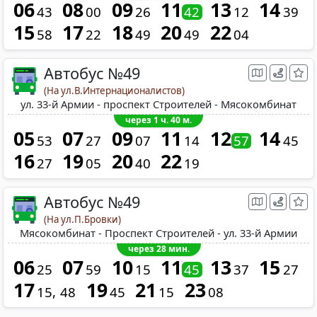
06
08
09
11
13
14
43
00
26
42
12
39
15
17
18
20
22
58
22
49
49
04
Автобус №49
(На ул.В.Интернационалистов)
ул. 33-й Армии - проспект Строителей - Мясокомбинат
через 1 ч. 40 м.
05
07
09
11
12
14
53
27
07
14
57
45
16
19
20
22
27
05
40
19
Автобус №49
(На ул.П.Бровки)
Мясокомбинат - Проспект Строителей - ул. 33-й Армии
через 28 мин.
06
07
10
11
13
15
25
59
15
45
37
27
17
19
21
23
15
48
45
15
08