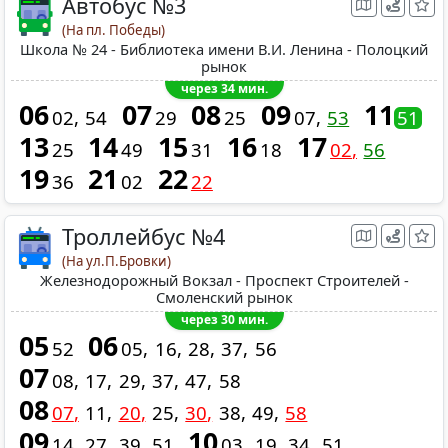
Автобус №3
(На пл. Победы)
Школа № 24 - Библиотека имени В.И. Ленина - Полоцкий
рынок
через 34 мин.
06
07
08
09
11
02
54
29
25
07
53
51
13
14
15
16
17
25
49
31
18
02
56
19
21
22
36
02
22
Троллейбус №4
(На ул.П.Бровки)
Железнодорожный Вокзал - Проспект Строителей -
Смоленский рынок
через 30 мин.
05
06
52
05
16
28
37
56
07
08
17
29
37
47
58
08
07
11
20
25
30
38
49
58
09
10
14
27
39
51
03
19
34
51