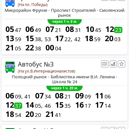
(На пл. Победы)
Микрорайон Фрунзе - Проспект Строителей - Смоленский
рынок
через 1 ч. 6 м.
05
06
07
08
10
12
47
49
21
31
45
23
13
15
17
18
20
59
38
53
22
42
59
03
21
22
00
05
38
04
Автобус №3
(На ул.В.Интернационалистов)
Полоцкий рынок - Библиотека имени В.И. Ленина -
Школа № 24
через 1 ч. 20 м.
06
07
08
09
11
09
41
34
21
09
06
12
14
15
16
17
37
05
46
35
17
14
18
20
21
54
20
41