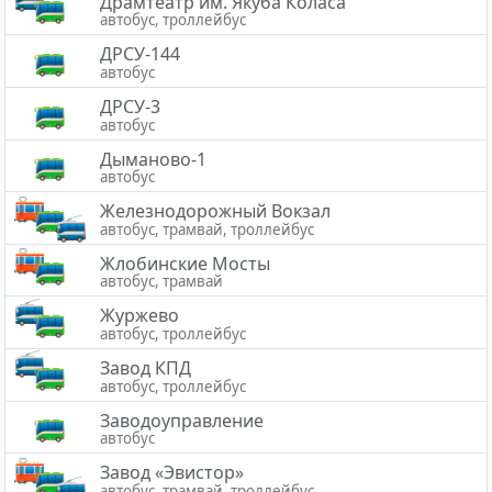
Драмтеатр им. Якуба Коласа
автобус, троллейбус
ДРСУ-144
автобус
ДРСУ-3
автобус
Дыманово-1
автобус
Железнодорожный Вокзал
автобус, трамвай, троллейбус
Жлобинские Мосты
автобус, трамвай
Журжево
автобус, троллейбус
Завод КПД
автобус, троллейбус
Заводоуправление
автобус
Завод «Эвистор»
автобус, трамвай, троллейбус