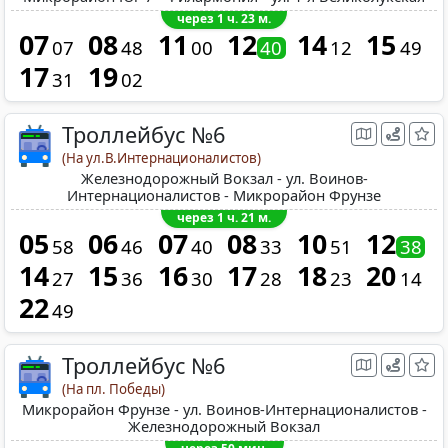
через 1 ч. 23 м.
07
08
11
12
14
15
07
48
00
40
12
49
17
19
31
02
Троллейбус №6
(На ул.В.Интернационалистов)
Железнодорожный Вокзал - ул. Воинов-
Интернационалистов - Микрорайон Фрунзе
через 1 ч. 21 м.
05
06
07
08
10
12
58
46
40
33
51
38
14
15
16
17
18
20
27
36
30
28
23
14
22
49
Троллейбус №6
(На пл. Победы)
Микрорайон Фрунзе - ул. Воинов-Интернационалистов -
Железнодорожный Вокзал