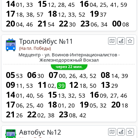
14
15
16
01
33
12
28
45
04
25
41
59
17
18
19
18
38
57
12
33
52
37
20
21
22
23
00
04
46
54
30
06
34
08
Троллейбус №11
(На пл. Победы)
Медцентр - ул. Воинов-Интернационалистов -
Железнодорожный Вокзал
через 22 мин.
05
06
07
08
53
30
00
26
43
52
14
39
09
11
12
13
11
53
02
39
18
50
29
14
15
16
01
40
56
13
32
53
09
27
46
17
18
19
20
06
25
40
01
20
05
32
18
21
22
23
26
02
38
08
42
Автобус №12