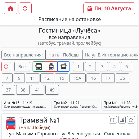
Пн, 10 Августа
Расписание на остановке
Гостиница «Лучёса»
все направления
(автобус, трамвай, троллейбус)
Все направления:
На пл. Победы
На ул.В.Интернационали
Все
1
2
3
4
6
7
9
11
12
15
15A
16
17
36
37
38
41
49
Авт №15 - 11:19
Трл №2 - 11:21
Трм №1 - 11:28
Смоленская площадь - площадь Победы - Мясокомбинат
Смоленский рынок - Проспект Строителей - Микрорайон Фрунзе
Трамвай №1
(На пл.Победы)
ул. Максима Горького - ул.Зеленогурская - Смоленская
площадь