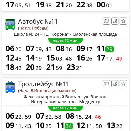
17
19
21
22
00
05
51
38
20
38
01
Автобус №11
(На пл. Победы)
Школа № 24 - ТЦ "Корона" - Смоленская площадь
через 12 мин.
06
07
08
09
11
20
09
43
36
17
29
12
14
15
16
17
45
19
03
48
26
17
49
18
20
21
23
42
29
59
21
Троллейбус №11
(На ул.В.Интернационалистов)
Железнодорожный Вокзал - ул. Воинов-
Интернационалистов - Медцентр
через 17 мин.
06
07
08
22
59
32
58
15
24
46
09
10
11
12
13
11
43
25
34
11
50
22