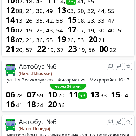
10
11
02
18
43
14
28
41
55
12
13
08
21
36
49
03
20
32
44
55
14
15
13
26
35
42
58
08
23
33
47
16
17
02
19
29
43
54
07
19
30
40
51
18
19
20
07
21
36
55
26
53
21
21
22
23
00
20
57
19
37
19
56
22
Автобус №6
(На ул.П.Бровки)
ул. 1-я Великолукская - Филармония - Микрорайон Юг-7
через 36 мин.
06
07
10
11
13
15
28
59
20
53
33
04
16
18
20
41
24
36
Автобус №6
(На пл. Победы)
Микрорайон Юг-7 - Филармония - ул. 1-я Великолукская