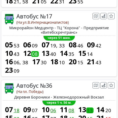
18
21
22
23
21
58
05
31
55
Автобус №17
(На ул.В.Интернационалистов)
Микрорайон Медцентр - ТЦ "Корона" - Предприятие
«Витебскречтранс»
через 51 мин.
05
06
07
08
09
53
09
19
33
46
42
10
12
13
14
15
43
08
40
35
14
16
17
18
20
21
06
38
30
10
15
43
23
09
Автобус №36
(На пл. Победы)
Деревня Бороники - Железнодорожный Вокзал
через 1 ч. 56 м.
07
09
10
11
13
14
18
07
06
08
13
20