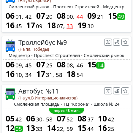
(На ул.П.Бровки)
Смоленский рынок - Проспект Строителей - Медцентр
06
07
08
09
15
01
42
20
00
44
21
49
16
17
18
19
45
09
07
33
30
Троллейбус №9
(На пл. Победы)
Медцентр - Проспект Строителей - Смоленский рынок
06
07
08
15
09
45
25
08
46
14
16
17
18
10
34
31
58
54
Автобус №11
(На ул.В.Интернационалистов)
Смоленская площадь - ТЦ "Корона" - Школа № 24
через 48 мин.
05
06
07
08
10
42
30
58
52
37
42
12
13
14
15
16
05
33
22
59
44
25