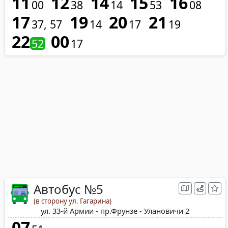
11
12
14
15
16
00
38
14
53
08
17
19
20
21
37
57
14
17
19
22
00
52
17
Автобус №5
(в сторону ул. Гагарина)
ул. 33-й Армии - пр.Фрунзе - Улановичи 2
07