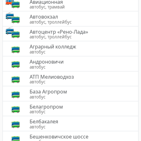
Авиационная
автобус, трамвай
Автовокзал
автобус, троллейбус
Автоцентр «Рено-Лада»
автобус, троллейбус
Аграрный колледж
автобус
Андроновичи
автобус
АТП Мелиоводхоз
автобус
База Агропром
автобус
Белагропром
автобус
Белбакалея
автобус
Бешенковичское шоссе