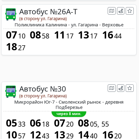
Автобус №26A-Т
(в сторону ул. Гагарина)
Поликлиника Калинина - ул. Гагарина - Верховье
07
08
11
13
16
10
58
17
17
44
18
27
Автобус №30
(в сторону ул. Гагарина)
Микрорайон Юг-7 - Смоленский рынок - деревня
Подберезье
через 8 мин.
05
06
07
08
33
18
20
05
55
10
12
13
14
16
57
43
29
40
20