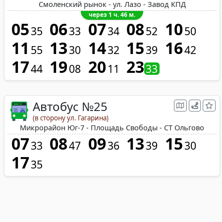
Смоленский рынок - ул. Лазо - Завод КПД
через 1 ч. 46 м.
05
06
07
08
10
35
33
34
52
50
11
13
14
15
16
55
30
32
39
42
17
19
20
23
44
08
11
33
Автобус №25
(в сторону ул. Гагарина)
Микрорайон Юг-7 - Площадь Свободы - СТ Ольгово
07
08
09
13
15
33
47
36
39
30
17
35