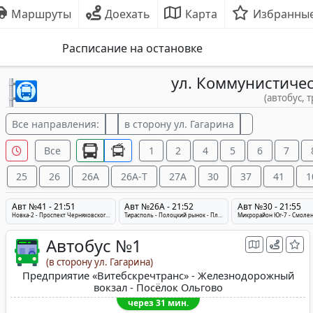
Маршруты
Доехать
Карта
Избранны
Расписание на остановке
ул. Коммунистиче
(автобус, 
Все направления:
в сторону ул. Гагарина
Все
1
2
4
5
6
7
25
26
26A
26A-Т
27A
30
37
41
1
Авт №41 - 21:51
Авт №26A - 21:52
Авт №30 - 21:55
Новка-2 - Проспект Черняховского - Смоленская площадь
Тирасполь - Полоцкий рынок - Площадь Ленина - Верховье
Автобус №1
(в сторону ул. Гагарина)
Предприятие «Витебскречтранс» - Железнодорожный
вокзал - Посёлок Ольгово
через 31 мин.