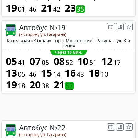
19
21
23
01
46
42
35
Автобус №19
(в сторону ул. Гагарина)
Котельная «Южная» - пр-т Московский - Ратуша - ул. 3-я
линия
через 10 мин.
05
07
08
10
12
41
05
52
51
17
13
15
16
18
05
46
14
43
10
19
20
21
18
38
57
Автобус №22
(в сторону ул. Гагарина)