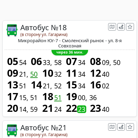
Автобус №18
(в сторону ул. Гагарина)
Микрорайон Юг-7 - Смоленский рынок - ул. 8-я
Совхозная
через 36 мин.
05
06
07
08
54
33
58
34
09
50
09
10
11
12
21
50
32
34
40
13
14
15
16
51
21
52
34
02
17
18
19
15
51
51
00
36
20
21
22
23
14
59
24
23
40
Автобус №21
(в сторону ул. Гагарина)