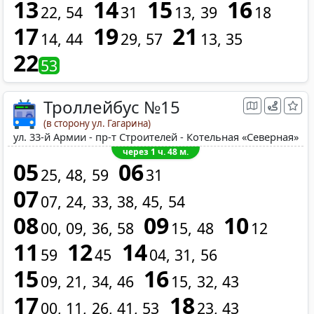
13
14
15
16
22
54
31
13
39
18
17
19
21
14
44
29
57
13
35
22
53
Троллейбус №15
(в сторону ул. Гагарина)
ул. 33-й Армии - пр-т Строителей - Котельная «Северная»
через 1 ч. 48 м.
05
06
25
48
59
31
07
07
24
33
38
45
54
08
09
10
00
09
36
58
15
48
12
11
12
14
59
45
04
31
56
15
16
09
21
34
46
15
32
43
17
18
00
11
26
41
53
23
43