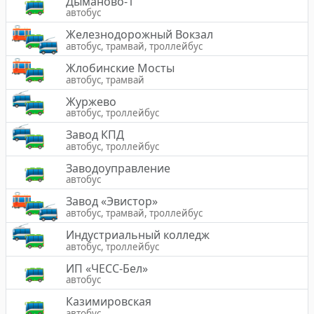
Дыманово-1
автобус
Железнодорожный Вокзал
автобус, трамвай, троллейбус
Жлобинские Мосты
автобус, трамвай
Журжево
автобус, троллейбус
Завод КПД
автобус, троллейбус
Заводоуправление
автобус
Завод «Эвистор»
автобус, трамвай, троллейбус
Индустриальный колледж
автобус, троллейбус
ИП «ЧЕСС-Бел»
автобус
Казимировская
автобус