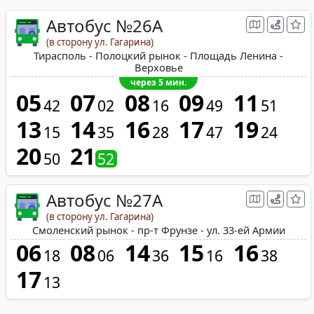
Автобус №26A
(в сторону ул. Гагарина)
Тирасполь - Полоцкий рынок - Площадь Ленина -
Верховье
через 5 мин.
05
07
08
09
11
42
02
16
49
51
13
14
16
17
19
15
35
28
47
24
20
21
50
52
Автобус №27A
(в сторону ул. Гагарина)
Смоленский рынок - пр-т Фрунзе - ул. 33-ей Армии
06
08
14
15
16
18
06
36
16
38
17
13