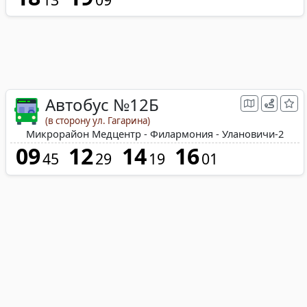
Автобус №12Б
(в сторону ул. Гагарина)
Микрорайон Медцентр - Филармония - Улановичи-2
09
12
14
16
45
29
19
01