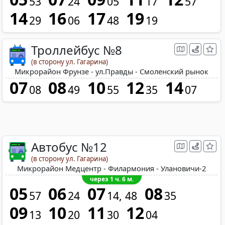
53
24
05
17
57
14
16
17
19
29
06
48
19
Троллейбус №8
(в сторону ул. Гагарина)
Микрорайон Фрунзе - ул.Правды - Смоленский рынок
07
08
10
12
14
08
49
55
35
07
Автобус №12
(в сторону ул. Гагарина)
Микрорайон Медцентр - Филармония - Улановичи-2
через 1 ч. 6 м.
05
06
07
08
57
24
14
48
35
09
10
11
12
13
20
30
04