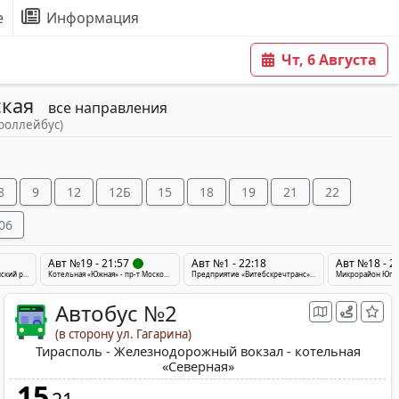
е
Информация
Чт, 6 Августа
ская
все направления
троллейбус)
8
9
12
12Б
15
18
19
21
22
06
Авт №19 - 21:57
Авт №1 - 22:18
Авт №18 - 2
Микрорайон Юг-7 - Смоленский рынок - деревня Подберезье
Котельная «Южная» - пр-т Московский - Ратуша - ул. 3-я линия
Предприятие «Витебскречтранс» - Железнодорожный вокзал - Посёлок Ольгово
Автобус №2
(в сторону ул. Гагарина)
Тирасполь - Железнодорожный вокзал - котельная
«Северная»
15