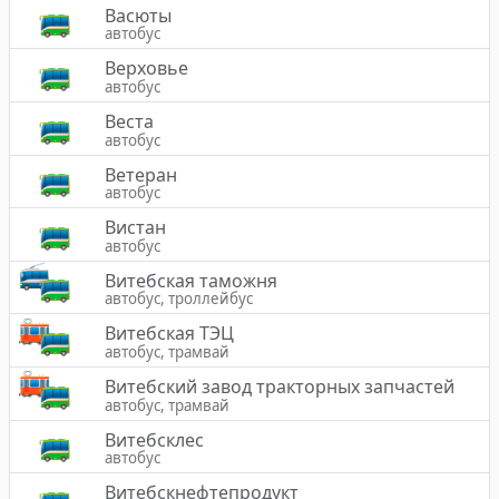
Васюты
автобус
Верховье
автобус
Веста
автобус
Ветеран
автобус
Вистан
автобус
Витебская таможня
автобус, троллейбус
Витебская ТЭЦ
автобус, трамвай
Витебский завод тракторных запчастей
автобус, трамвай
Витебсклес
автобус
Витебскнефтепродукт