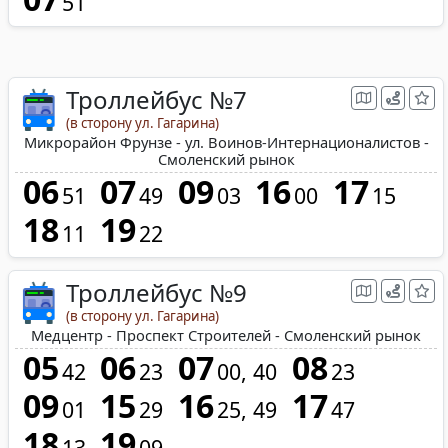
51
Троллейбус №7
(в сторону ул. Гагарина)
Микрорайон Фрунзе - ул. Воинов-Интернационалистов -
Смоленский рынок
06
07
09
16
17
51
49
03
00
15
18
19
11
22
Троллейбус №9
(в сторону ул. Гагарина)
Медцентр - Проспект Строителей - Смоленский рынок
05
06
07
08
42
23
00
40
23
09
15
16
17
01
29
25
49
47
18
19
13
09