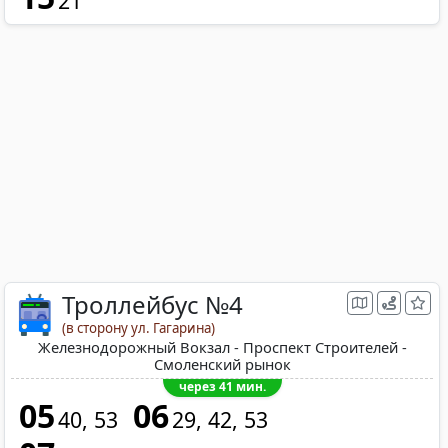
21
Троллейбус №4
(в сторону ул. Гагарина)
Железнодорожный Вокзал - Проспект Строителей -
Смоленский рынок
через 41 мин.
05
06
40
53
29
42
53