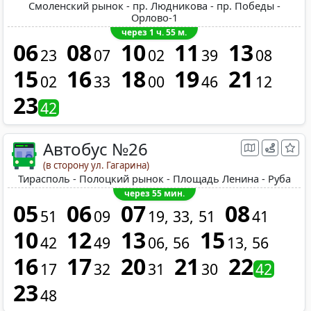
Смоленский рынок - пр. Людникова - пр. Победы -
Орлово-1
через 1 ч. 55 м.
06
08
10
11
13
23
07
02
39
08
15
16
18
19
21
02
33
00
46
12
23
42
Автобус №26
(в сторону ул. Гагарина)
Тирасполь - Полоцкий рынок - Площадь Ленина - Руба
через 55 мин.
05
06
07
08
51
09
19
33
51
41
10
12
13
15
42
49
06
56
13
56
16
17
20
21
22
17
32
31
30
42
23
48