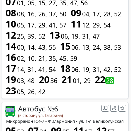
07
01
05
15
27
35
47
56
08
09
08
16
26
37
50
04
17
28
52
10
11
05
17
29
41
57
12
29
54
12
13
25
39
52
06
19
31
47
14
15
00
14
43
55
06
13
24
38
53
16
02
10
21
35
45
59
17
18
14
31
41
54
06
19
31
42
52
19
20
21
22
03
48
36
01
29
28
23
05
26
42
Автобус №6
(в сторону ул. Гагарина)
Микрорайон Юг-7 - Филармония - ул. 1-я Великолукская
05
07
09
11
12