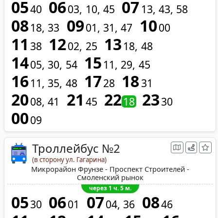
05
06
07
40
03
10
45
13
43
58
08
09
10
18
33
01
31
47
00
11
12
13
38
02
25
18
48
14
15
05
30
54
11
29
45
16
17
18
11
35
48
28
31
20
21
22
23
08
41
45
18
30
00
09
Троллейбус №2
(в сторону ул. Гагарина)
Микрорайон Фрунзе - Проспект Строителей -
Смоленский рынок
через 1 ч. 5 м.
05
06
07
08
30
01
04
36
46