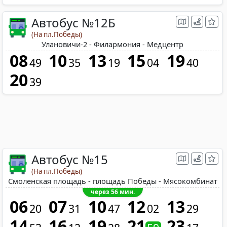
Автобус №12Б
(На пл.Победы)
Улановичи-2 - Филармония - Медцентр
08
10
13
15
19
49
35
19
04
40
20
39
Автобус №15
(На пл.Победы)
Смоленская площадь - площадь Победы - Мясокомбинат
через 56 мин.
06
07
10
12
13
20
31
47
02
29
14
16
19
21
23