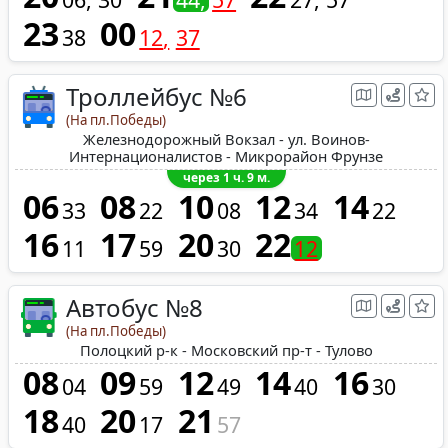
23
00
38
12
37
Троллейбус №6
(На пл.Победы)
Железнодорожный Вокзал - ул. Воинов-
Интернационалистов - Микрорайон Фрунзе
через 1 ч. 9 м.
06
08
10
12
14
33
22
08
34
22
16
17
20
22
11
59
30
12
Автобус №8
(На пл.Победы)
Полоцкий р-к - Московский пр-т - Тулово
08
09
12
14
16
04
59
49
40
30
18
20
21
40
17
57