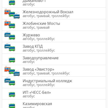
Дыманово-1
автобус
Железнодорожный Вокзал
автобус, трамвай, троллейбус
Жлобинские Мосты
автобус, трамвай
Журжево
автобус, троллейбус
Завод КПД
автобус, троллейбус
Заводоуправление
автобус
Завод «Эвистор»
автобус, трамвай, троллейбус
Индустриальный колледж
автобус, троллейбус
ИП «ЧЕСС-Бел»
автобус
Казимировская
автобус