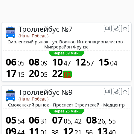
Троллейбус №7
(На пл.Победы)
Смоленский рынок - ул. Воинов-Интернационалистов -
Микрорайон Фрунзе
через 59 мин.
06
08
10
12
15
05
09
47
57
04
17
20
22
15
05
02
Троллейбус №9
(На пл.Победы)
Смоленский рынок - Проспект Строителей - Медцентр
через 25 мин.
05
06
07
08
54
31
05
42
26
55
09
11
12
13
44
01
38
21
56
40