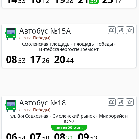
53
12
28
59
17
Автобус №15A
(На пл.Победы)
Смоленская площадь - площадь Победы -
Витебскэнергоспецремонт
08
17
20
53
26
44
Автобус №18
(На пл.Победы)
ул. 8-я Совхозная - Смоленский рынок - Микрорайон
Юг-7
через 29 мин.
06
07
08
09
54
50
21
53