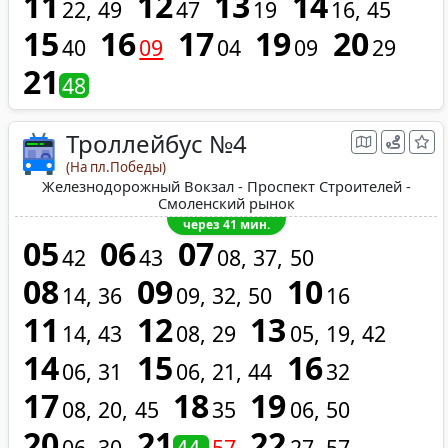
11
12
13
14
22
49
47
19
16
45
15
16
17
19
20
40
09
04
09
29
21
48
Троллейбус №4
(На пл.Победы)
Железнодорожный Вокзал - Проспект Строителей -
Смоленский рынок
через 41 мин.
05
06
07
42
43
08
37
50
08
09
10
14
36
09
32
50
16
11
12
13
14
43
08
29
05
19
42
14
15
16
06
31
06
21
44
32
17
18
19
08
20
45
35
06
50
20
21
22
06
30
44
57
27
57