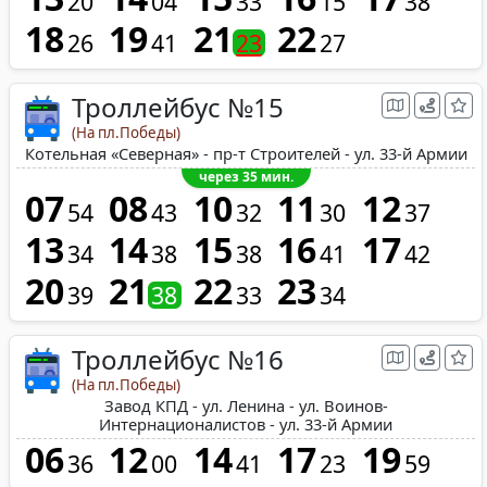
20
04
33
15
38
18
19
21
22
26
41
23
27
Троллейбус №15
(На пл.Победы)
Котельная «Северная» - пр-т Строителей - ул. 33-й Армии
через 35 мин.
07
08
10
11
12
54
43
32
30
37
13
14
15
16
17
34
38
38
41
42
20
21
22
23
39
38
33
34
Троллейбус №16
(На пл.Победы)
Завод КПД - ул. Ленина - ул. Воинов-
Интернационалистов - ул. 33-й Армии
06
12
14
17
19
36
00
41
23
59