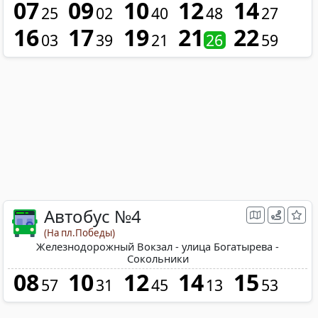
07
09
10
12
14
25
02
40
48
27
16
17
19
21
22
03
39
21
26
59
Автобус №4
(На пл.Победы)
Железнодорожный Вокзал - улица Богатырева -
Сокольники
08
10
12
14
15
57
31
45
13
53