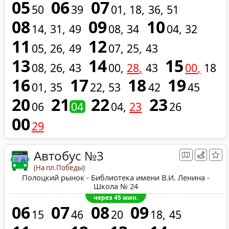
05
06
07
50
39
01
18
36
51
08
09
10
14
31
49
08
34
04
32
11
12
05
26
49
07
25
43
13
14
15
08
26
43
00
28
43
00
18
16
17
18
19
01
35
22
53
42
45
20
21
22
23
06
04
04
23
26
00
29
Автобус №3
(На пл.Победы)
Полоцкий рынок - Библиотека имени В.И. Ленина -
Школа № 24
через 45 мин.
06
07
08
09
15
46
20
18
45