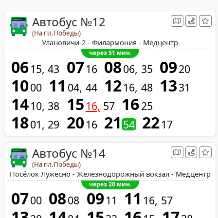
Автобус №12
(На пл.Победы)
Улановичи-2 - Филармония - Медцентр
через 51 мин.
06
07
08
09
15
43
16
06
35
20
10
11
12
13
00
04
44
16
48
31
14
15
16
10
38
16
57
25
18
20
21
22
01
29
16
54
17
Автобус №14
(На пл.Победы)
Посёлок Лужесно - Железнодорожный вокзал - Медцентр
через 20 мин.
07
08
09
11
00
08
11
16
57
13
14
15
16
17