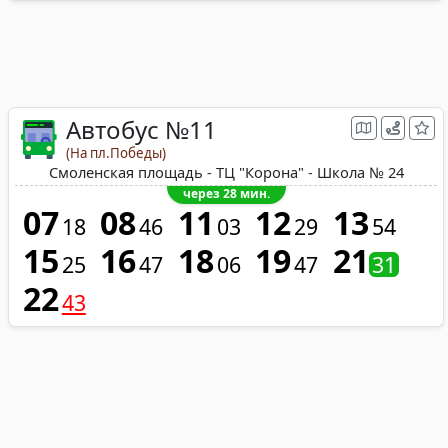
Автобус №11
(На пл.Победы)
Смоленская площадь - ТЦ "Корона" - Школа № 24
через 28 мин.
07
08
11
12
13
18
46
03
29
54
15
16
18
19
21
25
47
06
47
31
22
43