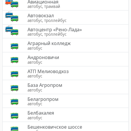
Авиационная
автобус, трамвай
Автовокзал
автобус, троллейбус
Автоцентр «Рено-Лада»
автобус, троллейбус
Аграрный колледж
автобус
Андроновичи
автобус
АТП Мелиоводхоз
автобус
База Агропром
автобус
Белагропром
автобус
Белбакалея
автобус
Бешенковичское шоссе