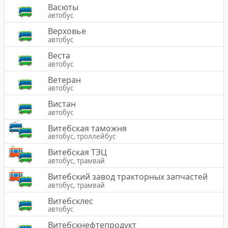
Васюты
автобус
Верховье
автобус
Веста
автобус
Ветеран
автобус
Вистан
автобус
Витебская таможня
автобус, троллейбус
Витебская ТЭЦ
автобус, трамвай
Витебский завод тракторных запчастей
автобус, трамвай
Витебсклес
автобус
Витебскнефтепродукт