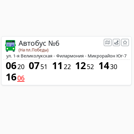
Автобус №6
(На пл.Победы)
ул. 1-я Великолукская - Филармония - Микрорайон Юг-7
06
07
11
12
14
20
51
22
52
30
16
06