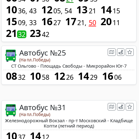
10
12
13
14
36
43
05
54
21
15
15
16
17
20
09
33
27
21
50
11
21
23
32
42
Автобус №25
(На пл.Победы)
СТ Ольгово - Площадь Свободы - Микрорайон Юг-7
08
10
12
14
16
32
58
26
29
06
Автобус №31
(На пл.Победы)
Железнодорожный Вокзал - пр-т Московский - Кладбище
Копти (летний период)
10
14
37
12