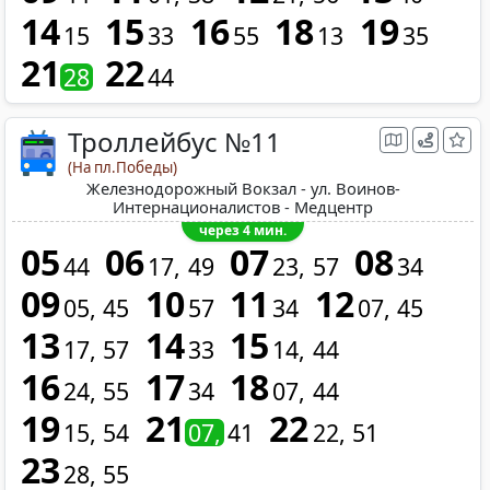
14
15
16
18
19
15
33
55
13
35
21
22
28
44
Троллейбус №11
(На пл.Победы)
Железнодорожный Вокзал - ул. Воинов-
Интернационалистов - Медцентр
через 4 мин.
05
06
07
08
44
17
49
23
57
34
09
10
11
12
05
45
57
34
07
45
13
14
15
17
57
33
14
44
16
17
18
24
55
34
07
44
19
21
22
15
54
07
41
22
51
23
28
55