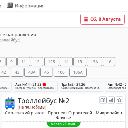
е
Информация
Сб, 8 Августа
все направления
троллейбус)
8
9
11
12
12Б
14
15
15A
16
42
43
43A
46
106
106A
Авт №14 - 21:23
Трл №2 - 21:26
Авт №42 - 2
деревня Подберезье - Смоленский рынок - Микрорайон Юг-7
Посёлок Лужесно - Железнодорожный вокзал - Медцентр
Смоленский рынок - Проспект Строителей - Микрорайон Фрунзе
Троллейбус №2
(На пл.Победы)
Смоленский рынок - Проспект Строителей - Микрорайон
Фрунзе
через 23 мин.