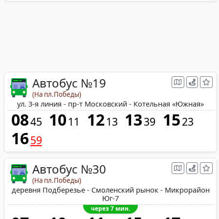
Автобус №19
(На пл.Победы)
ул. 3-я линия - пр-т Московский - Котельная «Южная»
08
10
12
13
15
45
11
13
39
23
16
59
Автобус №30
(На пл.Победы)
деревня Подберезье - Смоленский рынок - Микрорайон
Юг-7
через 7 мин.