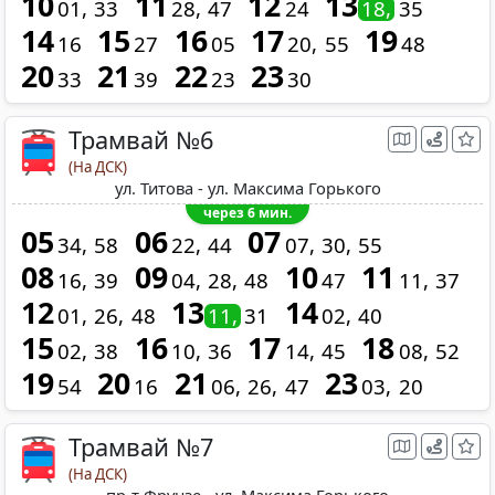
10
11
12
13
01
33
28
47
24
18
35
14
15
16
17
19
16
27
05
20
55
48
20
21
22
23
33
39
23
30
Трамвай №6
(На ДСК)
ул. Титова - ул. Максима Горького
через 6 мин.
05
06
07
34
58
22
44
07
30
55
08
09
10
11
16
39
04
28
48
47
11
37
12
13
14
01
26
48
11
31
02
40
15
16
17
18
02
38
10
36
14
45
08
52
19
20
21
23
54
16
06
26
47
03
20
Трамвай №7
(На ДСК)