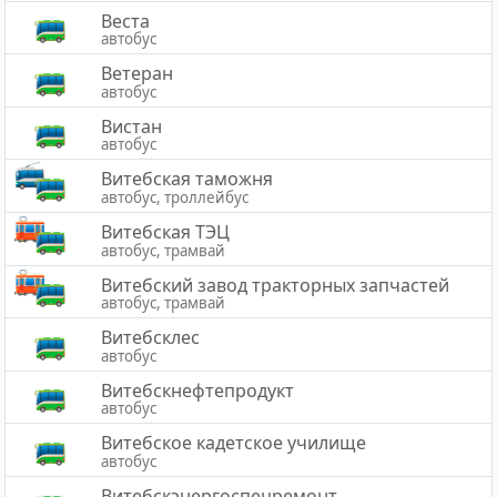
Веста
автобус
Ветеран
автобус
Вистан
автобус
Витебская таможня
автобус, троллейбус
Витебская ТЭЦ
автобус, трамвай
Витебский завод тракторных запчастей
автобус, трамвай
Витебсклес
автобус
Витебскнефтепродукт
автобус
Витебское кадетское училище
автобус
Витебскэнергоспецремонт