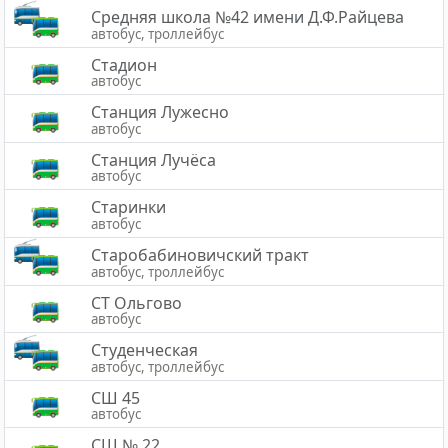
Средняя школа №42 имени Д.Ф.Райцева
автобус, троллейбус
Стадион
автобус
Станция Лужесно
автобус
Станция Лучёса
автобус
Старинки
автобус
Старобабиновичский тракт
автобус, троллейбус
СТ Ольгово
автобус
Студенческая
автобус, троллейбус
СШ 45
автобус
СШ № 22