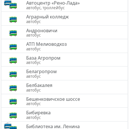
Автоцентр «Рено-Лада»
автобус, троллейбус
Аграрный колледж
автобус
Андроновичи
автобус
АТП Мелиоводхоз
автобус
База Агропром
автобус
Белагропром
автобус
Белбакалея
автобус
Бешенковичское шоссе
автобус
Бибиревка
автобус
Библиотека им. Ленина