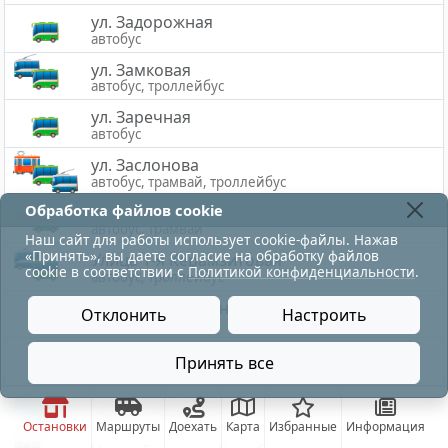
ул. Задорожная
автобус
ул. Замковая
автобус, троллейбус
ул. Заречная
автобус
ул. Заслонова
автобус, трамвай, троллейбус
Обработка файлов cookie
ул. Зеленогурская
автобус, трамвай
Наш сайт для работы использует cookie-файлы. Нажав
«Принять», вы даете согласие на обработку файлов
Улица 1-я Керамзитовая
cookie в соответствии с
Политикой конфиденциальности
.
автобус, троллейбус
Улица 1-я Полярная
Отклонить
Настроить
автобус
Улица 2-я Заслонова
Принять все
автобус
Улица 33-й Армии
автобус, троллейбус
Остановки
Маршруты
Доехать
Карта
Избранные
Информация