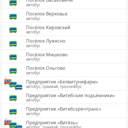
Посёлок Васьковичи
автобус
Поселок Верховье
автобус
Посёлок Кировский
автобус
Посёлок Лужесно
автобус
Посёлок Мишково
автобус
Посёлок Ольгово
автобус
Предприятие «Белвитунифарм»
автобус, трамвай, троллейбус
Предприятие «Витебские подъёмники»
автобус
Предприятие «Витебскречтранс»
автобус
Предприятие «Витязь»
автобус, трамвай, троллейбус