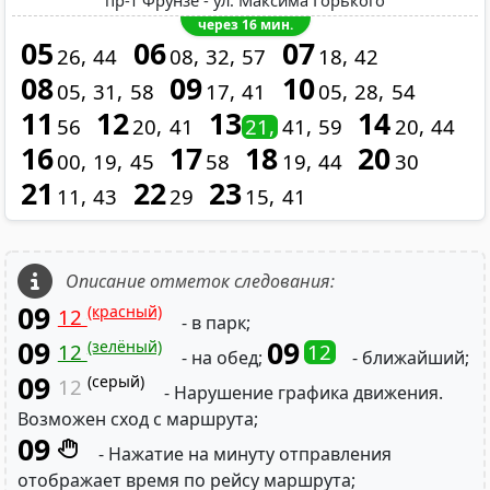
пр-т Фрунзе - ул. Максима Горького
через 16 мин.
05
06
07
26
44
08
32
57
18
42
08
09
10
05
31
58
17
41
05
28
54
11
12
13
14
56
20
41
21
41
59
20
44
16
17
18
20
00
19
45
58
19
44
30
21
22
23
11
43
29
15
41
Описание отметок следования:
09
(красный)
12
- в парк;
09
09
(зелёный)
12
12
- на обед;
- ближайший;
09
(серый)
12
- Нарушение графика движения.
Возможен сход с маршрута;
09
- Нажатие на минуту отправления
отображает время по рейсу маршрута;