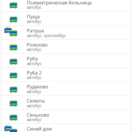
Психиатрическая больница
автобус
Пуща
автобус
Ратуша
автобус, троллейбус
Рожново
автобус
Руба
автобус
Руба 2
автобус
Рудаково
автобус
Селюты
автобус
Сеньково
автобус
Синий дом