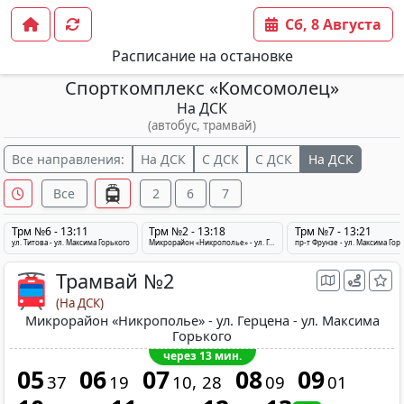
Сб, 8 Августа
Расписание на остановке
Спорткомплекс «Комсомолец»
На ДСК
(автобус, трамвай)
Все направления:
На ДСК
С ДСК
С ДСК
На ДСК
Все
2
6
7
Трм №6 - 13:11
Трм №2 - 13:18
Трм №7 - 13:21
ул. Титова - ул. Максима Горького
Микрорайон «Никрополье» - ул. Герцена - ул. Максима Горького
пр-т Фрунзе - ул. Максима Гор
Трамвай №2
(На ДСК)
Микрорайон «Никрополье» - ул. Герцена - ул. Максима
Горького
через 13 мин.
05
06
07
08
09
37
19
10
28
09
01