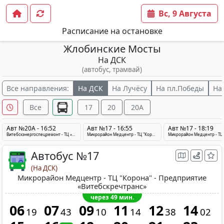
Вс, 9 Августа
Расписание на остановке
Жлобинские Мосты
На ДСК
(автобус, трамвай)
Все направления:
На ДСК
На Лучёсу
На пл.Победы
На
Все
17
20
20A
Авт №20A - 16:52
Авт №17 - 16:55
Авт №17 - 18:19
Витебскэнергоспецремонт - ТЦ «Корона» - Предприятие «Витебскречтранс»
Микрорайон Медцентр - ТЦ "Корона" - Предприятие «Витебскречтранс»
Автобус №17
(На ДСК)
Микрорайон Медцентр - ТЦ "Корона" - Предприятие
«Витебскречтранс»
через 49 мин.
06
07
09
11
12
14
19
43
10
14
38
02