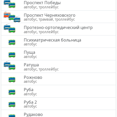
Проспект Победы
автобус, троллейбус
Проспект Черняховского
автобус, трамвай, троллейбус
Протезно-ортопедический центр
автобус, троллейбус
Психиатрическая больница
автобус
Пуща
автобус
Ратуша
автобус, троллейбус
Рожново
автобус
Руба
автобус
Руба 2
автобус
Рудаково