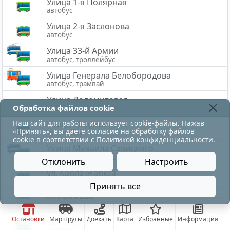
Улица 1-я Полярная
автобус
Улица 2-я Заслонова
автобус
Улица 33-й Армии
автобус, троллейбус
Улица Генерала Белобородова
автобус, трамвай
Улица Доломитовая
Обработка файлов cookie
автобус
Наш сайт для работы использует cookie-файлы. Нажав
Улица Медицинская
«Принять», вы даете согласие на обработку файлов
троллейбус
cookie в соответствии с
Политикой конфиденциальности
.
Улица Михаила Савицкого
автобус, троллейбус
Отклонить
Настроить
ул. Карла Маркса
автобус
Принять все
ул.Книжная
автобус
Остановки
Маршруты
Доехать
Карта
Избранные
Информация
ул. Князева