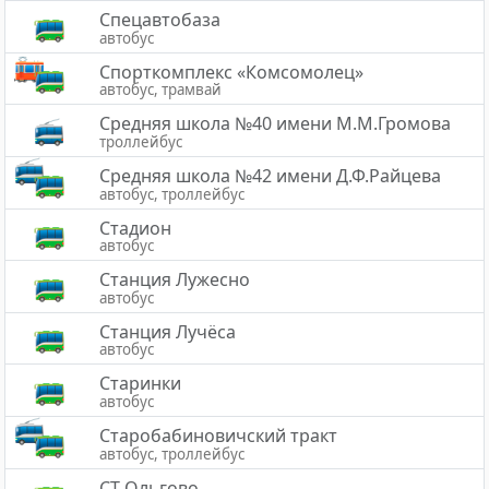
Спецавтобаза
автобус
Спорткомплекс «Комсомолец»
автобус, трамвай
Средняя школа №40 имени М.М.Громова
троллейбус
Средняя школа №42 имени Д.Ф.Райцева
автобус, троллейбус
Стадион
автобус
Станция Лужесно
автобус
Станция Лучёса
автобус
Старинки
автобус
Старобабиновичский тракт
автобус, троллейбус
СТ Ольгово