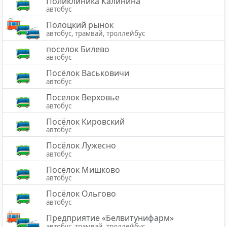
Поликлиника Калинина
автобус
Полоцкий рынок
автобус, трамвай, троллейбус
поселок Билево
автобус
Посёлок Васьковичи
автобус
Поселок Верховье
автобус
Посёлок Кировский
автобус
Посёлок Лужесно
автобус
Посёлок Мишково
автобус
Посёлок Ольгово
автобус
Предприятие «Белвитунифарм»
автобус, трамвай, троллейбус