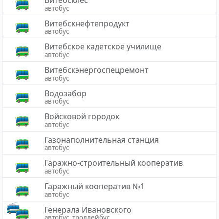
Витебсклес
автобус
Витебскнефтепродукт
автобус
Витебское кадетское училище
автобус
Витебскэнергоспецремонт
автобус
Водозабор
автобус
Войсковой городок
автобус
Газонаполнительная станция
автобус
Гаражно-строительный кооператив
автобус
Гаражный кооператив №1
автобус
Генерала Ивановского
автобус, троллейбус