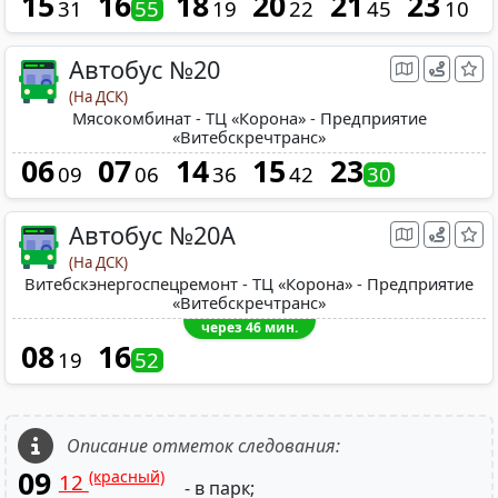
15
16
18
20
21
23
31
55
19
22
45
10
Автобус №20
(На ДСК)
Мясокомбинат - ТЦ «Корона» - Предприятие
«Витебскречтранс»
06
07
14
15
23
09
06
36
42
30
Автобус №20A
(На ДСК)
Витебскэнергоспецремонт - ТЦ «Корона» - Предприятие
«Витебскречтранс»
через 46 мин.
08
16
19
52
Описание отметок следования:
09
(красный)
12
- в парк;