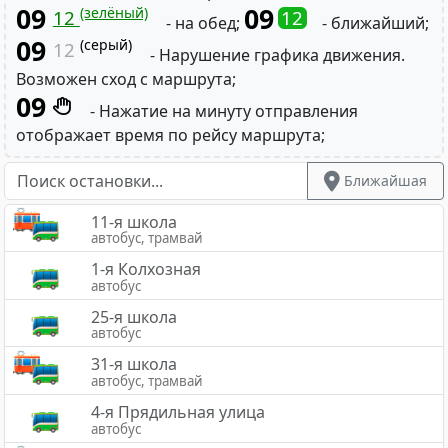
09
09
(зелёный)
12
12
- на обед;
- ближайший;
09
(серый)
12
- Нарушение графика движения.
Возможен сход с маршрута;
09
- Нажатие на минуту отправления
отображает время по рейсу маршрута;
Ближайшая
11-я школа
автобус, трамвай
1-я Колхозная
автобус
25-я школа
автобус
31-я школа
автобус, трамвай
4-я Прядильная улица
автобус