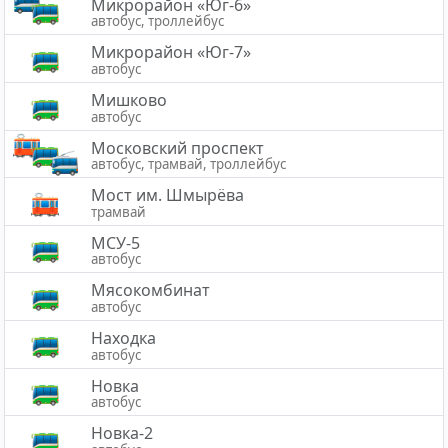
Микрорайон «Юг-6»
автобус, троллейбус
Микрорайон «Юг-7»
автобус
Мишково
автобус
Московский проспект
автобус, трамвай, троллейбус
Мост им. Шмырёва
трамвай
МСУ-5
автобус
Мясокомбинат
автобус
Находка
автобус
Новка
автобус
Новка-2