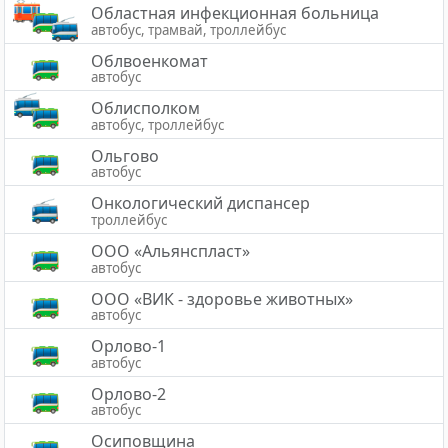
Областная инфекционная больница
автобус, трамвай, троллейбус
Облвоенкомат
автобус
Облисполком
автобус, троллейбус
Ольгово
автобус
Онкологический диспансер
троллейбус
ООО «Альянспласт»
автобус
ООО «ВИК - здоровье животных»
автобус
Орлово-1
автобус
Орлово-2
автобус
Осиповщина