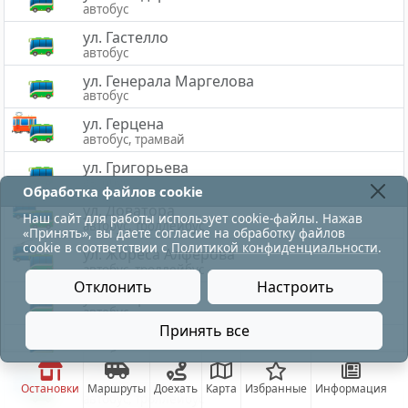
автобус
ул. Гастелло
автобус
ул. Генерала Маргелова
автобус
ул. Герцена
автобус, трамвай
ул. Григорьева
автобус
Обработка файлов cookie
ул. Доватора
Наш сайт для работы использует cookie-файлы. Нажав
автобус, троллейбус
«Принять», вы даете согласие на обработку файлов
cookie в соответствии с
Политикой конфиденциальности
.
ул. Жореса Алфёрова
автобус, троллейбус
Отклонить
Настроить
ул. Загорская
автобус
Принять все
ул. Задорожная
автобус
ул. Замковая
Остановки
Маршруты
Доехать
Карта
Избранные
Информация
автобус, троллейбус