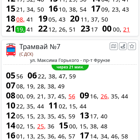
15
16
17
21
34
50
10
38
54
09
23
43
18
19
20
08
41
05
43
11
37
50
21
22
23
00
19
41
12
26
51
17
00
21
Трамвай №7
(С ДСК)
ул. Максима Горького - пр-т Фрунзе
через 21 мин.
05
06
56
22
38
47
59
07
08
19
28
38
49
08
09
00
09
21
37
45
56
16
26
35
44
10
11
22
35
44
02
15
44
12
13
05
15
23
35
45
59
17
40
14
15
02
15
25
36
00
15
38
48
16
17
01
13
25
36
46
57
14
34
46
58