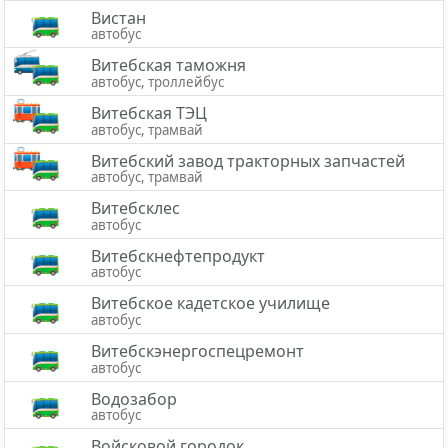
Вистан
автобус
Витебская таможня
автобус, троллейбус
Витебская ТЭЦ
автобус, трамвай
Витебский завод тракторных запчастей
автобус, трамвай
Витебсклес
автобус
Витебскнефтепродукт
автобус
Витебское кадетское училище
автобус
Витебскэнергоспецремонт
автобус
Водозабор
автобус
Войсковой городок