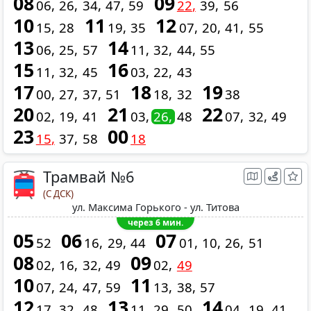
08
09
06
26
34
47
59
22
39
56
10
11
12
15
28
19
35
07
20
41
55
13
14
06
25
57
11
32
44
55
15
16
11
32
45
03
22
43
17
18
19
00
27
37
51
18
32
38
20
21
22
02
19
41
03
26
48
07
32
49
23
00
15
37
58
18
Трамвай №6
(С ДСК)
ул. Максима Горького - ул. Титова
через 6 мин.
05
06
07
52
16
29
44
01
10
26
51
08
09
02
16
32
49
02
49
10
11
07
24
47
59
13
38
57
12
13
14
17
32
48
11
29
50
04
19
41