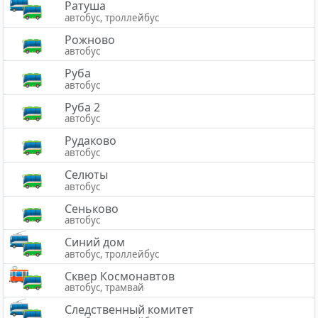
Ратуша
автобус, троллейбус
Рожново
автобус
Руба
автобус
Руба 2
автобус
Рудаково
автобус
Селюты
автобус
Сеньково
автобус
Синий дом
автобус, троллейбус
Сквер Космонавтов
автобус, трамвай
Следственный комитет