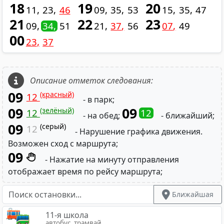
18
19
20
11
23
46
09
35
53
15
35
47
21
22
23
09
34
51
21
37
56
07
49
00
23
37
Описание отметок следования:
09
(красный)
12
- в парк;
09
09
(зелёный)
12
12
- на обед;
- ближайший;
09
(серый)
12
- Нарушение графика движения.
Возможен сход с маршрута;
09
- Нажатие на минуту отправления
отображает время по рейсу маршрута;
Ближайшая
11-я школа
автобус, трамвай