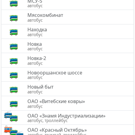
МСУ-5
автобус
Мясокомбинат
автобус
Находка
автобус
Новка
автобус
Новка-2
автобус
Новооршанское шоссе
автобус
Новый быт
автобус
ОАО «Витебские ковры»
автобус
ОАО «Знамя Индустриализации»
автобус, троллейбус
ОАО «Красный Октябрь»
автобус, трамвай, троллейбус