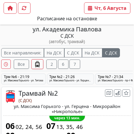
Чт, 6 Августа
Расписание на остановке
ул. Академика Павлова
С ДСК
(автобус, трамвай)
Все направления:
На ДСК
С ДСК
На ДСК
С ДСК
Все
2
6
7
Трм №6 - 21:19
Трм №2 - 21:26
Трм №7 - 21:34
ул. Максима Горького - ул. Титова
ул. Максима Горького - ул. Герцена - Микрорайон «Никрополье»
ул. Максима Горького - пр-т Ф
Трамвай №2
(С ДСК)
ул. Максима Горького - ул. Герцена - Микрорайон
«Никрополье»
через 13 мин.
06
07
02
24
56
13
35
46